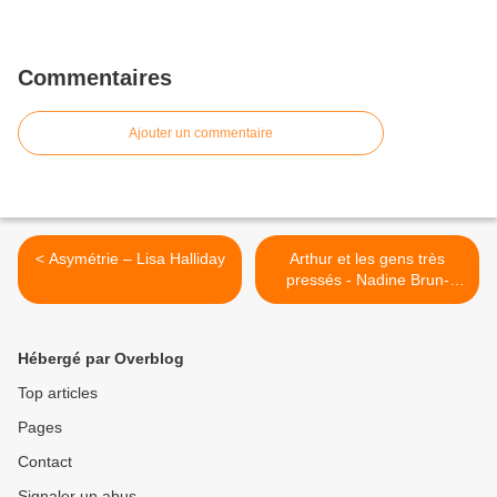
Commentaires
Ajouter un commentaire
< Asymétrie – Lisa Halliday
Arthur et les gens très
pressés - Nadine Brun-
Cosme (et Aurélie Guillerey,
ill.) >
Hébergé par Overblog
Top articles
Pages
Contact
Signaler un abus