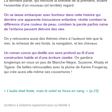
La dernière partie, qui retrouve la brièveté de la première, éclaire
l’ensemble d’un nouveau (et terrible) regard.
On se laisse embarquer avec bonheur dans cette histoire qui
derrière une apparente insouciance enfantine, révèle combien la
différence d’une couleur de peau, combien la parole parfois naïve
de l’enfance peuvent détruire des vies.
On y retrouvera aussi des thèmes chers à l’auteure tels que la
mer, la richesse de ses fonds, la navigation, et les chevaux.
Un roman concis qui distille son sens profond au fil d’une
construction habile et d’une écriture ciselée
. On gardera
longtemps en nous un peu de Blanche-Nègre, Suzanne, Khady et
Tigane. De belles retrouvailles avec la plume de Karine Fougeray,
qui crée aussi elle-même ses couvertures !
« L’aube était livide, mais le soleil se hissa en sang. » (p.23)
(et Merci à Delphine également pour sa fidélité !)