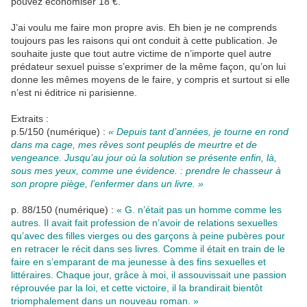
pouvez économiser 18 €.
J’ai voulu me faire mon propre avis. Eh bien je ne comprends
toujours pas les raisons qui ont conduit à cette publication. Je
souhaite juste que tout autre victime de n’importe quel autre
prédateur sexuel puisse s’exprimer de la même façon, qu’on lui
donne les mêmes moyens de le faire, y compris et surtout si elle
n’est ni éditrice ni parisienne.
Extraits :
p.5/150 (numérique) :
« Depuis tant d’années, je tourne en rond
dans ma cage, mes rêves sont peuplés de meurtre et de
vengeance. Jusqu’au jour où la solution se présente enfin, là,
sous mes yeux, comme une évidence. : prendre le chasseur à
son propre piège, l’enfermer dans un livre. »
p. 88/150 (numérique) :
« G. n’était pas un homme comme les
autres. Il avait fait profession de n’avoir de relations sexuelles
qu’avec des filles vierges ou des garçons à peine pubères pour
en retracer le récit dans ses livres. Comme il était en train de le
faire en s’emparant de ma jeunesse à des fins sexuelles et
littéraires. Chaque jour, grâce à moi, il assouvissait une passion
réprouvée par la loi, et cette victoire, il la brandirait bientôt
triomphalement dans un nouveau roman. »