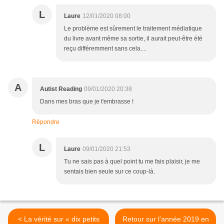
L
Laure
12/01/2020 08:00
Le problème est sûrement le traitement médiatique
du livre avant même sa sortie, il aurait peut-être été
reçu différemment sans cela....
A
Autist Reading
09/01/2020 20:38
Dans mes bras que je t'embrasse !
Répondre
L
Laure
09/01/2020 21:53
Tu ne sais pas à quel point tu me fais plaisir, je me
sentais bien seule sur ce coup-là.
< La vérité sur « dix petits
Retour sur l’année 2019 en