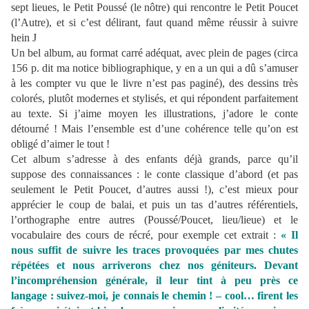
sept lieues, le Petit Poussé (le nôtre) qui rencontre le Petit Poucet
(l’Autre), et si c’est délirant, faut quand même réussir à suivre
hein
J
Un bel album, au format carré adéquat, avec plein de pages (circa
156 p. dit ma notice bibliographique, y en a un qui a dû s’amuser
à les compter vu que le livre n’est pas paginé), des dessins très
colorés, plutôt modernes et stylisés, et qui répondent parfaitement
au texte. Si j’aime moyen les illustrations, j’adore le conte
détourné ! Mais l’ensemble est d’une cohérence telle qu’on est
obligé d’aimer le tout !
Cet album s’adresse à des enfants déjà grands, parce qu’il
suppose des connaissances : le conte classique d’abord (et pas
seulement le Petit Poucet, d’autres aussi !), c’est mieux pour
apprécier le coup de balai, et puis un tas d’autres référentiels,
l’orthographe entre autres (Poussé/Poucet, lieu/lieue) et le
vocabulaire des cours de récré, pour exemple cet extrait :
« Il
nous suffit de suivre les traces provoquées par mes chutes
répétées et nous arriverons chez nos géniteurs. Devant
l’incompréhension générale, il leur tint à peu près ce
langage : suivez-moi, je connais le chemin ! – cool… firent les