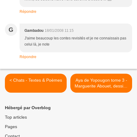
Répondre
G
Gambadou
18/01/2008 11:15
J'aime beaucoup les contes revisités et je ne connaissais pas
celui là, je note
Répondre
< Chats - Textes & Poèmes
Aya de Yopougon tome 3 -
Marguerite Abouet, dessins
de Clément Oubrerie >
Hébergé par Overblog
Top articles
Pages
Contact