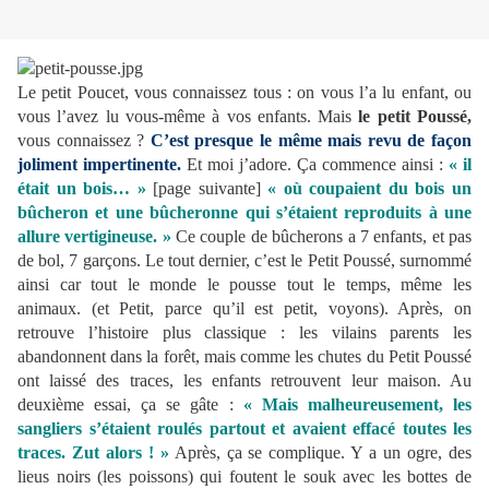
Le petit Poucet, vous connaissez tous : on vous l’a lu enfant, ou
vous l’avez lu vous-même à vos enfants. Mais
le petit Poussé,
vous connaissez ?
C’est presque le même mais revu de façon
joliment impertinente.
Et moi j’adore. Ça commence ainsi :
« il
était un bois… »
[page suivante]
« où coupaient du bois un
bûcheron et une bûcheronne qui s’étaient reproduits à une
allure vertigineuse. »
Ce couple de bûcherons a 7 enfants, et pas
de bol, 7 garçons. Le tout dernier, c’est le Petit Poussé, surnommé
ainsi car tout le monde le pousse tout le temps, même les
animaux. (et Petit, parce qu’il est petit, voyons). Après, on
retrouve l’histoire plus classique : les vilains parents les
abandonnent dans la forêt, mais comme les chutes du Petit Poussé
ont laissé des traces, les enfants retrouvent leur maison. Au
deuxième essai, ça se gâte :
« Mais malheureusement, les
sangliers s’étaient roulés partout et avaient effacé toutes les
traces. Zut alors ! »
Après, ça se complique. Y a un ogre, des
lieus noirs (les poissons) qui foutent le souk avec les bottes de