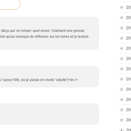
20
20
20
nt déçu par ce roman: quel ennui. Vraiment une grosse
oire qu'au manque de réflexion sur les livres et la lecture.
20
20
20
20
20
à ! (pour l'été, où je passe en mode "adulte")<br />
20
20
20
20
20