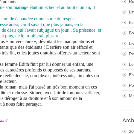
étudiants.
Ro
ue son mariage était un échec et au bout d'un an, il
Li
ne amitié échaudée et une sorte de respect
Bl
se aussi, car il savait que plus jamais, en la
e de désir qui l'avait subjugué un jour... Sa présence, et
Bo
ait plus, ne le troublerait plus. »
s « universitaire », dévoilant les manipulations et
Li
ants que des étudiants ! Derrière son air effacé et
très fin, et les joutes oratoires offertes au lecteur sont
Ro
 sa femme Edith finit par lui donner un enfant, une
Le
 les caractères profonds et opposés de ses parents.
Es
réelle densité, complexes, intéressants, aimables ou
e lecteur.
Po
e du roman, mais j'ai passé un très bon moment en ces
ité et richesse. Stoner, avec l'air de toujours s'effacer,
Me
ais déroger à sa droiture et à son amour de la
t à nous faire partager.
Arch
 25 €
20