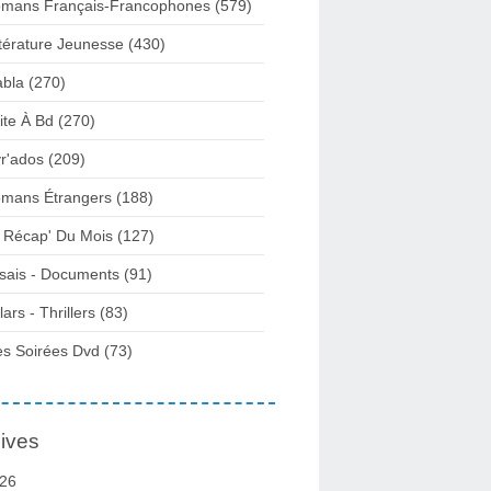
mans Français-Francophones
(579)
ttérature Jeunesse
(430)
abla
(270)
ite À Bd
(270)
vr'ados
(209)
mans Étrangers
(188)
 Récap' Du Mois
(127)
sais - Documents
(91)
lars - Thrillers
(83)
s Soirées Dvd
(73)
ives
26