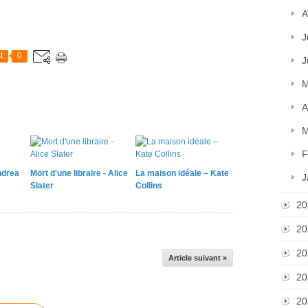
A
J
t
0
J
M
A
M
F
ndrea
Mort d'une libraire - Alice
La maison idéale – Kate
J
Slater
Collins
20
20
20
Article suivant »
20
20