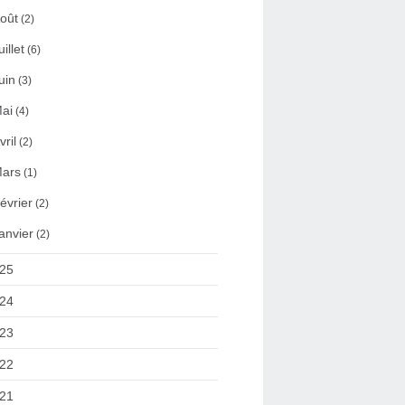
oût
(2)
uillet
(6)
uin
(3)
ai
(4)
vril
(2)
ars
(1)
évrier
(2)
anvier
(2)
25
24
23
22
21