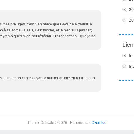
20
20
ns mes préjugés, c'est bien parce que Gavalda a traduit le
 à sa sortie (je sais, c'est moche, et je n'en suis pas fier).
ithyrambiques m'ont fait réfléchir. Et tu confirmes... que je ne
Lien
In
In
s le lire en VO en essayant d'oublier qu'elle en a fait la pub
Theme: Delicate © 2026 - Hébergé par
Overblog