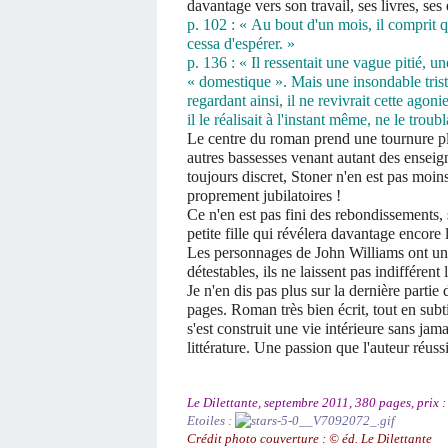
davantage vers son travail, ses livres, ses 
p. 102 : « Au bout d'un mois, il comprit q
cessa d'espérer. »
p. 136 : « Il ressentait une vague pitié, u
« domestique ». Mais une insondable tristes
regardant ainsi, il ne revivrait cette agoni
il le réalisait à l'instant même, ne le troubl
Le centre du roman prend une tournure plu
autres bassesses venant autant des enseign
toujours discret, Stoner n'en est pas moins 
proprement jubilatoires !
Ce n'en est pas fini des rebondissements,
petite fille qui révélera davantage encore
Les personnages de John Williams ont une 
détestables, ils ne laissent pas indifférent l
Je n'en dis pas plus sur la dernière parti
pages. Roman très bien écrit, tout en subtil
s'est construit une vie intérieure sans jam
littérature. Une passion que l'auteur réussi
Le Dilettante, septembre 2011, 380 pages, prix :
Etoiles :
Crédit photo couverture :
©
éd. Le Dilettante