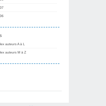
07
06
s
dex auteurs A à L
dex auteurs M à Z