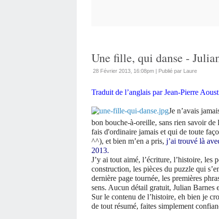
Une fille, qui danse - Juli
28 Février 2013, 16:08pm
|
Publié par Laure
Traduit de l’anglais par Jean-Pierre Aoust
Je n’avais jamais
bon bouche-à-oreille, sans rien savoir de l’
fais d'ordinaire jamais et qui de toute fa
^^), et bien m’en a pris,
j’ai trouvé là av
2013.
J’y ai tout aimé, l’écriture, l’histoire, le
construction, les pièces du puzzle qui s’em
dernière page tournée, les premières phra
sens. Aucun détail gratuit, Julian Barnes e
Sur le contenu de l’histoire, eh bien je c
de tout résumé, faites simplement confian