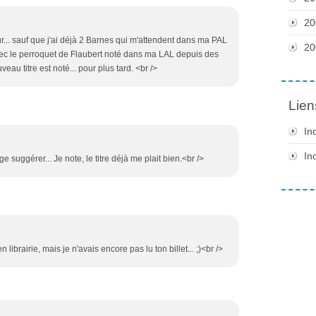
20
ur... sauf que j'ai déjà 2 Barnes qui m'attendent dans ma PAL
20
vec le perroquet de Flaubert noté dans ma LAL depuis des
au titre est noté... pour plus tard. <br />
Lien
In
In
 suggérer... Je note, le titre déjà me plait bien.<br />
en librairie, mais je n'avais encore pas lu ton billet... ;)<br />