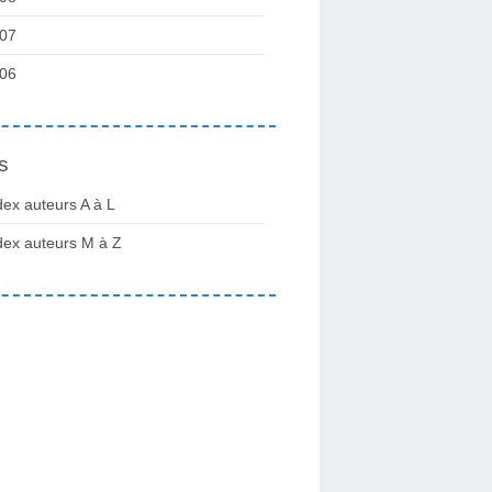
07
06
s
dex auteurs A à L
dex auteurs M à Z