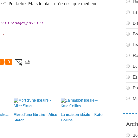
Ro
ée". Peut-être. Mais le plaisir n’en est que meilleur.
Li
2), 192 pages, prix : 19 €
Bl
Bo
nce
Li
Ro
t
0
Le
Es
Po
Me
ndrea
Mort d'une libraire - Alice
La maison idéale – Kate
Slater
Collins
Arch
20