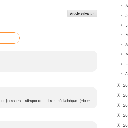
A
Article suivant »
J
J
M
A
M
F
J
20
20
nc j'essaierai d'attraper celui-ci à la médiathèque :-)<br />
20
20
20