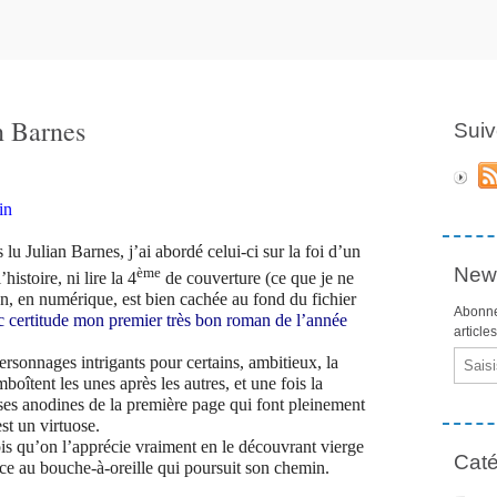
an Barnes
Suiv
in
 lu Julian Barnes, j’ai abordé celui-ci sur la foi d’un
News
ème
histoire, ni lire la 4
de couverture (ce que je ne
çon, en numérique, est bien cachée au fond du fichier
Abonne
ec certitude mon premier très bon roman de l’année
article
Email
s personnages intrigants pour certains, ambitieux, la
boîtent les unes après les autres, et une fois la
ses anodines de la première page qui font pleinement
st un virtuose.
rois qu’on l’apprécie vraiment en le découvrant vierge
Caté
ce au bouche-à-oreille qui poursuit son chemin.