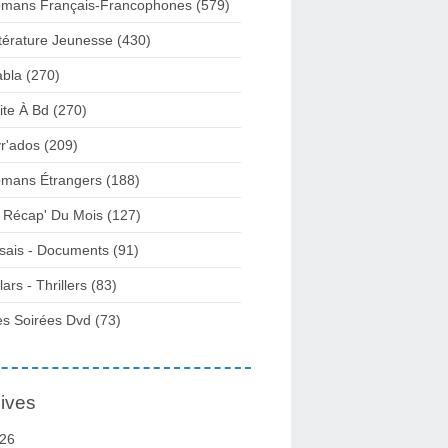
mans Français-Francophones
(579)
ttérature Jeunesse
(430)
abla
(270)
ite À Bd
(270)
vr'ados
(209)
mans Étrangers
(188)
 Récap' Du Mois
(127)
sais - Documents
(91)
lars - Thrillers
(83)
s Soirées Dvd
(73)
ives
26