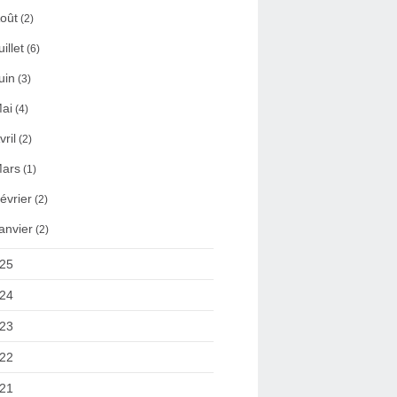
oût
(2)
uillet
(6)
uin
(3)
ai
(4)
vril
(2)
ars
(1)
évrier
(2)
anvier
(2)
25
24
23
22
21