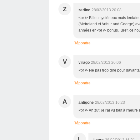
Z
zarline
28/02/2013 20:08
<br /> Billet mystérieux mais tentate
(Metroland et Arthur and George) a
années en<br /> bonus. Bref, ce nouve
Répondre
V
virago
28/02/2013 20:06
<br /> Ne pas trop dire pour davantage
Répondre
A
antigone
28/02/2013 16:23
<br /> Ah zut, je l'ai vu tout à l'heure 
Répondre
L
Laure
28/02/2013 16:31