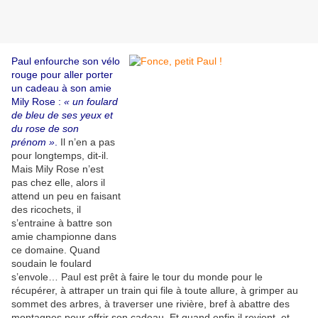
Paul enfourche son vélo
rouge pour aller porter
un cadeau à son amie
Mily Rose :
« un foulard
de bleu de ses yeux et
du rose de son
prénom »
.
Il n’en a pas
pour longtemps, dit-il.
Mais Mily Rose n’est
pas chez elle, alors il
attend un peu en faisant
des ricochets, il
s’entraine à battre son
amie championne dans
ce domaine. Quand
soudain le foulard
s’envole… Paul est prêt à faire le tour du monde pour le
récupérer, à attraper un train qui file à toute allure, à grimper au
sommet des arbres, à traverser une rivière, bref à abattre des
montagnes pour offrir son cadeau. Et quand enfin il revient, et