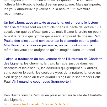
l’offre à Mily Rose, le foulard est un peu abimé. Mais qu’importe,
les yeux amoureux n’y voient que la beauté. Et l’aventure
recommence.
Un bel album, avec un texte assez long, qui emporte le lecteur
dans sa fantaisie
tout en étant clair dans le pacte de lecture : « il
savait bien que ce n’était pas vrai, mais il aima le croire un peu »,
tel est le refrain qui rythme qui le récit, empreint de poésie.
Petit
Paul a des ailes quand son cœur bat la chamade pour la petite
Mily Rose, par amour ou par amitié, on peut tout surmonter,
même les yeux des araignées qu’on imagine dans un tunnel.
J’aime la traduction du mouvement dans l’illustration de Charlotte
des Ligneris
, les chemins, le train, la nage, jusque dans les
ricochets et les oiseaux, les écureuils qui grimpent aux arbres,
sans oublier le vent, les couleurs vives de la nature, la force qui
s’en dégage alliée au texte quand il s’agit de laisser foncer Petit
Paul.
Ah ! quand le coeur vous (trans)porte !
Des illustrations de l’album en plein écran sur le site de Charlotte
des Ligneris :
http://www.charlottedeli.fr/Fonce-Petit-Paul