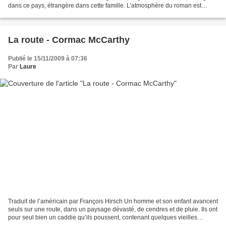
dans ce pays, étrangère dans cette famille. L’atmosphère du roman est
oppressante, les parents de...
La route - Cormac McCarthy
Publié le 15/11/2009 à 07:36
Par
Laure
Traduit de l’américain par François Hirsch Un homme et son enfant avancent
seuls sur une route, dans un paysage dévasté, de cendres et de pluie. Ils ont
pour seul bien un caddie qu’ils poussent, contenant quelques vieilles
couvertures et quelques vivres...