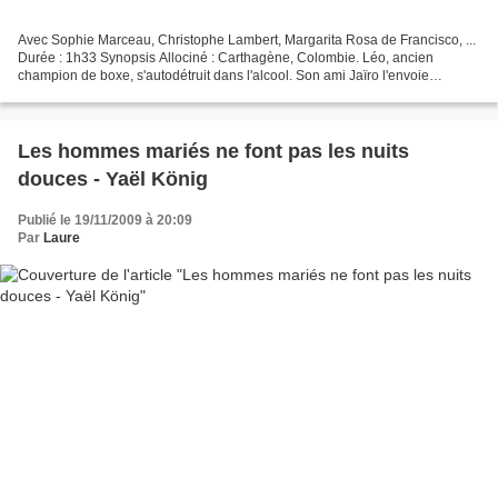
Avec Sophie Marceau, Christophe Lambert, Margarita Rosa de Francisco, ...
Durée : 1h33 Synopsis Allociné : Carthagène, Colombie. Léo, ancien
champion de boxe, s'autodétruit dans l'alcool. Son ami Jaïro l'envoie
travailler au service de Muriel, jeune femme...
Les hommes mariés ne font pas les nuits
douces - Yaël König
Publié le 19/11/2009 à 20:09
Par
Laure