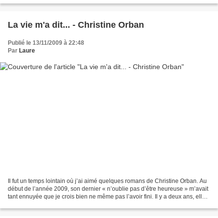
La vie m'a dit... - Christine Orban
Publié le 13/11/2009 à 22:48
Par
Laure
Il fut un temps lointain où j’ai aimé quelques romans de Christine Orban. Au
début de l’année 2009, son dernier « n’oublie pas d’être heureuse » m’avait
tant ennuyée que je crois bien ne même pas l’avoir fini. Il y a deux ans, elle
publiait un recueil...