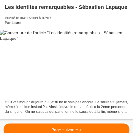
Les identités remarquables - Sébastien Lapaque
Publié le 06/11/2009 à 07:07
Par
Laure
« Tu vas mourir, aujourd’hui, et tu ne le sais pas encore. Le sauras-tu jamais,
même à l’ultime instant ? » Ainsi s’ouvre le roman, écrit à la 2ème personne
du singulier. On ne sait pas qui parle, on ne le saura qu’à la fin, même si une
piste est lancée...
Page suivante >