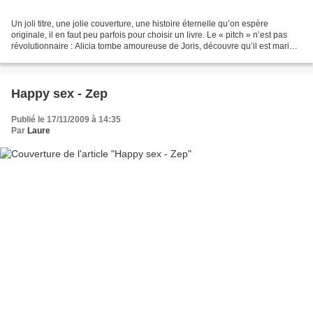
Un joli titre, une jolie couverture, une histoire éternelle qu’on espère
originale, il en faut peu parfois pour choisir un livre. Le « pitch » n’est pas
révolutionnaire : Alicia tombe amoureuse de Joris, découvre qu’il est marié,
et ne veut pas d’un banal...
Happy sex - Zep
Publié le 17/11/2009 à 14:35
Par
Laure