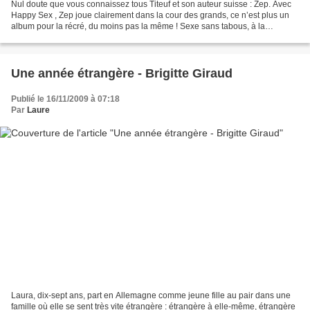
Nul doute que vous connaissez tous Titeuf et son auteur suisse : Zep. Avec
Happy Sex , Zep joue clairement dans la cour des grands, ce n’est plus un
album pour la récré, du moins pas la même ! Sexe sans tabous, à la
première lecture on pique de vrais...
Une année étrangère - Brigitte Giraud
Publié le 16/11/2009 à 07:18
Par
Laure
Laura, dix-sept ans, part en Allemagne comme jeune fille au pair dans une
famille où elle se sent très vite étrangère : étrangère à elle-même, étrangère