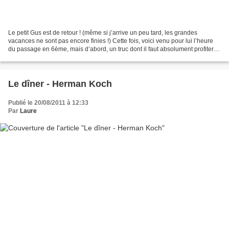
Le petit Gus est de retour ! (même si j’arrive un peu tard, les grandes
vacances ne sont pas encore finies !) Cette fois, voici venu pour lui l’heure
du passage en 6ème, mais d’abord, un truc dont il faut absolument profiter :
LES GRANDES VACANCES ! J’avais...
Le dîner - Herman Koch
Publié le 20/08/2011 à 12:33
Par
Laure