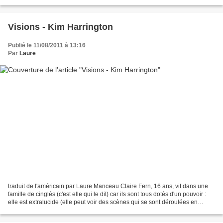
l'affaire (et qui n'est...
Visions - Kim Harrington
Publié le 11/08/2011 à 13:16
Par
Laure
traduit de l'américain par Laure Manceau Claire Fern, 16 ans, vit dans une
famille de cinglés (c'est elle qui le dit) car ils sont tous dotés d'un pouvoir :
elle est extralucide (elle peut voir des scènes qui se sont déroulées en
touchant un objet ayant...