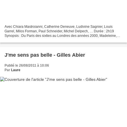
Avec Chiara Mastroianni, Catherine Deneuve, Ludivine Sagnier, Louis
Garrel, Milos Forman, Paul Schneider, Michel Delpech, … Durée : 2h19
Synopsis : Du Paris des sixties au Londres des années 2000, Madeleine,
puis sa fille Véra vont et viennent autour...
J'me sens pas belle - Gilles Abier
Publié le 26/08/2011 à 10:06
Par
Laure