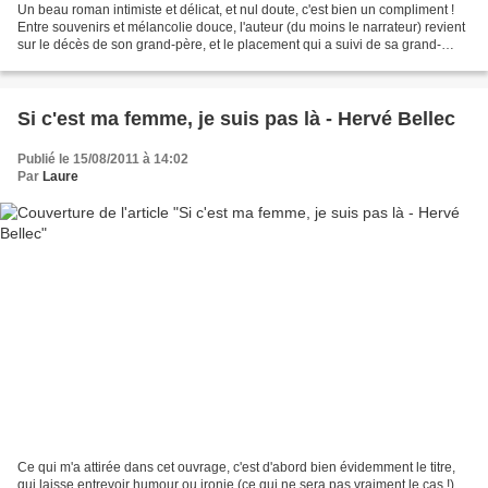
Un beau roman intimiste et délicat, et nul doute, c'est bien un compliment !
Entre souvenirs et mélancolie douce, l'auteur (du moins le narrateur) revient
sur le décès de son grand-père, et le placement qui a suivi de sa grand-
mère en maison de retraite,...
Si c'est ma femme, je suis pas là - Hervé Bellec
Publié le 15/08/2011 à 14:02
Par
Laure
Ce qui m'a attirée dans cet ouvrage, c'est d'abord bien évidemment le titre,
qui laisse entrevoir humour ou ironie (ce qui ne sera pas vraiment le cas !)