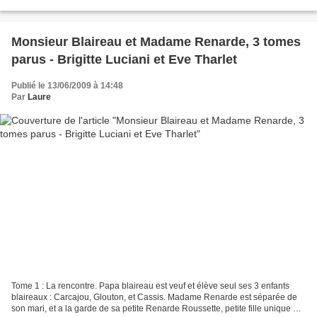
d’engrenage en engrenage, va basculer...
Monsieur Blaireau et Madame Renarde, 3 tomes
parus - Brigitte Luciani et Eve Tharlet
Publié le 13/06/2009 à 14:48
Par
Laure
Tome 1 : La rencontre. Papa blaireau est veuf et élève seul ses 3 enfants
blaireaux : Carcajou, Glouton, et Cassis. Madame Renarde est séparée de
son mari, et a la garde de sa petite Renarde Roussette, petite fille unique un