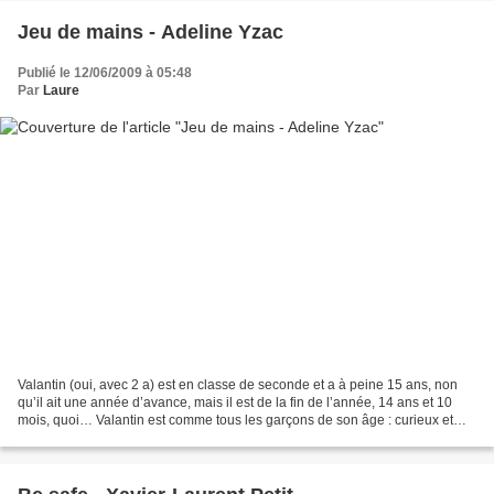
Jeu de mains - Adeline Yzac
Publié le 12/06/2009 à 05:48
Par
Laure
Valantin (oui, avec 2 a) est en classe de seconde et a à peine 15 ans, non
qu’il ait une année d’avance, mais il est de la fin de l’année, 14 ans et 10
mois, quoi… Valantin est comme tous les garçons de son âge : curieux et
angoissé face à sa sexualité...