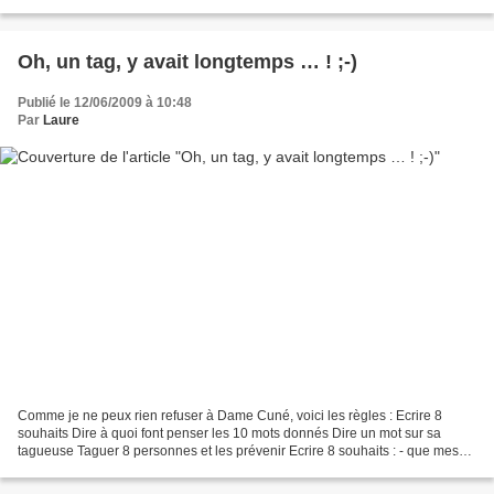
peu peste et égoïste. Leur...
Oh, un tag, y avait longtemps … ! ;-)
Publié le 12/06/2009 à 10:48
Par
Laure
Comme je ne peux rien refuser à Dame Cuné, voici les règles : Ecrire 8
souhaits Dire à quoi font penser les 10 mots donnés Dire un mot sur sa
tagueuse Taguer 8 personnes et les prévenir Ecrire 8 souhaits : - que mes
enfants soient heureux, quelle que...