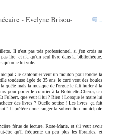
hécaire - Evelyne Brisou-
…
lette. Il n'est pas très professionnel, si j'en crois sa
pas lire, et n'a qu'un seul livre dans la bibliothèque,
 qu'on le lui vole.
unicipal : le cantonnier veut un mouton pour tondre la
eille tondeuse âgée de 35 ans, le curé veut des boules
 la quête mais la musique de l'orgue le fait hurler à la
urs pour porter le courrier à la Bobinette-Cherra, car
t Fulbert, que veut-il lui ? Rien ! Lorsque le maire lui
cheter des livres ? Quelle sottise ! Les livres, ça fait
tout." Il préfère donc ranger la subvention municipale
cière férue de lecture, Rose-Marie, et s'il veut avoir
ut-être qu'il fréquente un peu plus les librairies, et