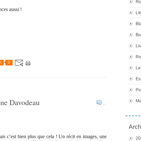
Ro
ces aussi !
Li
Bl
Bo
Li
Ro
t
0
Le
Es
Po
enne Davodeau
Me
…
Arch
mais c’est bien plus que cela ! Un récit en images, une
20