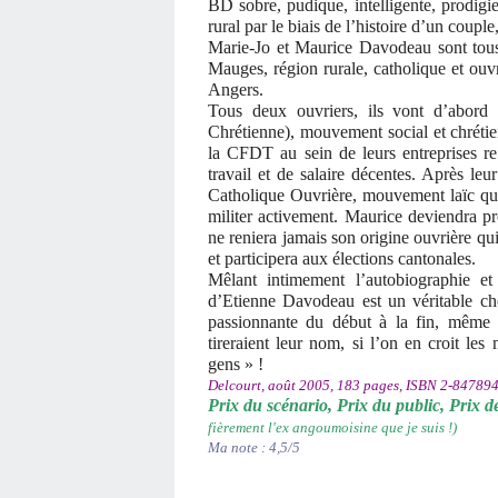
BD sobre, pudique, intelligente, prodigi
rural par le biais de l’histoire d’un coup
Marie-Jo et Maurice Davodeau sont tous
Mauges, région rurale, catholique et ouvr
Angers.
Tous deux ouvriers, ils vont d’abord
Chrétienne), mouvement social et chrétie
la CFDT au sein de leurs entreprises res
travail et de salaire décentes. Après le
Catholique Ouvrière, mouvement laïc qui a
militer activement. Maurice deviendra p
ne reniera jamais son origine ouvrière qui 
et participera aux élections cantonales.
Mêlant intimement l’autobiographie et 
d’Etienne Davodeau est un véritable ch
passionnante du début à la fin, même
tireraient leur nom, si l’on en croit le
gens » !
Delcourt, août 2005, 183 pages, ISBN 2-8478944
Prix du scénario, Prix du public, Prix 
fièrement l'ex angoumoisine que je suis !)
Ma note : 4,5/5