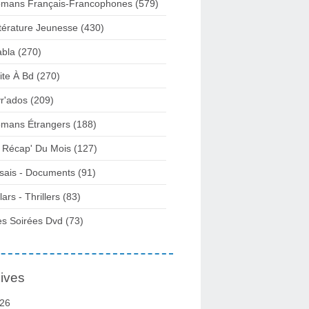
mans Français-Francophones
(579)
ttérature Jeunesse
(430)
abla
(270)
ite À Bd
(270)
vr'ados
(209)
mans Étrangers
(188)
 Récap' Du Mois
(127)
sais - Documents
(91)
lars - Thrillers
(83)
s Soirées Dvd
(73)
ives
26