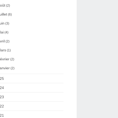
oût
(2)
uillet
(6)
uin
(3)
ai
(4)
vril
(2)
ars
(1)
évrier
(2)
anvier
(2)
25
24
23
22
21