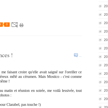
20
20
20
t
0
20
20
20
nces !
…
20
20
me faisant croire qu'elle avait saigné sur l'oreiller ce
20
 séreux mêlé au cérumen. Mais Mostico - c'est comme
 même !
20
u matin et réunion en soirée, me voilà lessivée, tout
20
photos :
20
pour Clarabel, pas touche !)
20