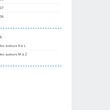
07
06
s
dex auteurs A à L
dex auteurs M à Z