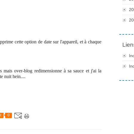
20
20
upprime cette option de date sur l'appareil, et à chaque
Lien
In
In
 mais over-blog redimensionne à sa sauce et j'ai la
 nuit hein....
t
0