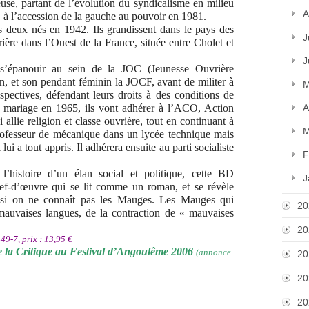
euse, partant de l’évolution du syndicalisme en milieu
A
le, à l’accession de la gauche au pouvoir en 1981.
 deux nés en 1942. Ils grandissent dans le pays des
J
ière dans l’Ouest de la France, située entre Cholet et
J
 s’épanouir au sein de la JOC (Jeunesse Ouvrière
n, et son pendant féminin la JOCF, avant de militer à
M
pectives, défendant leurs droits à des conditions de
ur mariage en 1965, ils vont adhérer à l’ACO, Action
A
llie religion et classe ouvrière, tout en continuant à
M
rofesseur de mécanique dans un lycée technique mais
lui a tout appris. Il adhérera ensuite au parti socialiste
F
l’histoire d’un élan social et politique, cette BD
J
ef-d’œuvre qui se lit comme un roman, et se révèle
 si on ne connaît pas les Mauges. Les Mauges qui
20
s mauvaises langues, de la contraction de « mauvaises
20
9-7, prix : 13,95 €
de la Critique au Festival d’Angoulême 2006
(annonce
20
20
20