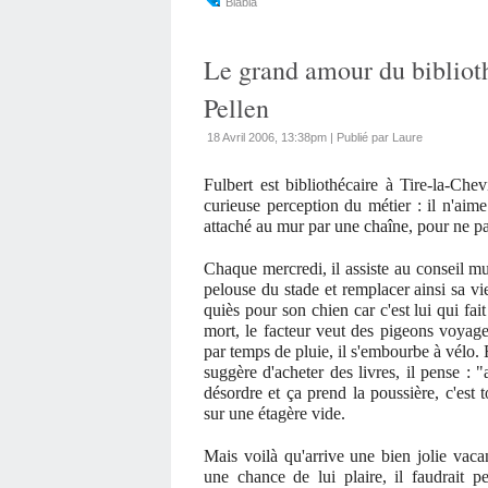
Blabla
Le grand amour du bibliot
Pellen
18 Avril 2006, 13:38pm
|
Publié par Laure
Fulbert est bibliothécaire à Tire-la-Chevil
curieuse perception du métier : il n'aime 
attaché au mur par une chaîne, pour ne pas
Chaque mercredi, il assiste au conseil m
pelouse du stade et remplacer ainsi sa vi
quiès pour son chien car c'est lui qui fait
mort, le facteur veut des pigeons voyage
par temps de pluie, il s'embourbe à vélo. E
suggère d'acheter des livres, il pense : "a
désordre et ça prend la poussière, c'est 
sur une étagère vide.
Mais voilà qu'arrive une bien jolie vacan
une chance de lui plaire, il faudrait pe