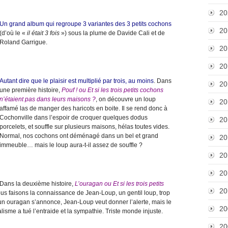
20
Un grand album qui regroupe 3 variantes des 3 petits cochons
20
(d’où le «
il était 3 fois
») sous la plume de Davide Cali et de
Roland Garrigue.
20
20
Autant dire que le plaisir est multiplié par trois, au moins
. Dans
20
une première histoire,
Pouf ! ou Et si les trois petits cochons
n’étaient pas dans leurs maisons ?
, on découvre un loup
20
affamé las de manger des haricots en boite. Il se rend donc à
Cochonville dans l’espoir de croquer quelques dodus
20
porcelets, et souffle sur plusieurs maisons, hélas toutes vides.
Normal, nos cochons ont déménagé dans un bel et grand
20
immeuble… mais le loup aura-t-il assez de souffle ?
20
20
Dans la deuxième histoire,
L’ouragan ou Et si les trois petits
20
ous faisons la connaissance de Jean-Loup, un gentil loup, trop
un ouragan s’annonce, Jean-Loup veut donner l’alerte, mais le
20
ualisme a tué l’entraide et la sympathie. Triste monde injuste.
20