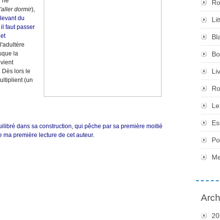
e ne
Ro
'aller dormir
),
elevant du
Li
il faut passer
 et
Bl
'adultère
sque la
Bo
vient
Li
. Dès lors le
ltiplient (un
Ro
Le
Es
ibré dans sa construction, qui pêche par sa première moitié
e ma première lecture de cet auteur.
Po
Me
Arch
20