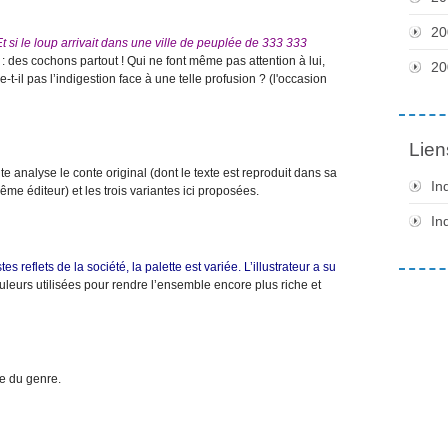
20
t si le loup arrivait dans une ville de peuplée de 333 333
 : des cochons partout ! Qui ne font même pas attention à lui,
20
ue-t-il pas l’indigestion face à une telle profusion ? (l'occasion
Lien
analyse le conte original (dont le texte est reproduit dans sa
In
même éditeur) et les trois variantes ici proposées.
In
s reflets de la société, la palette est variée. L’illustrateur a su
leurs utilisées pour rendre l’ensemble encore plus riche et
re du genre.