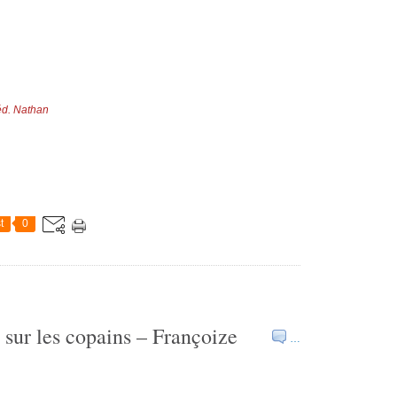
éd. Nathan
t
0
t sur les copains – Françoize
…