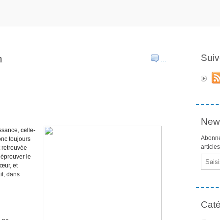
n
Suiv
…
News
ssance, celle-
Abonne
onc toujours
article
t retrouvée
 éprouver le
Email
œur, et
it, dans
Caté