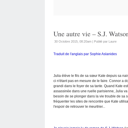
Une autre vie – S.J. Watso
30 Octobre 2015, 08:20am
|
Publié par Laure
Traduit de l'anglais par Sophie Aslanides
Julia élève le fils de sa sœur Kate depuis sa nai
ci n'étant pas en mesure de le faire. Connor a d
grandi dans le foyer de sa tante. Quand Kate es
assassinée dans une ruelle parisienne, Julia va
besoin de se plonger dans la vie trouble de sa s
fréquenter les sites de rencontre que Kate utilisa
l'espoir de retrouver le meurtrier...