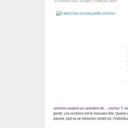
27 Octobre 2015, 14:29pm
|
Publié par Laure
cochons avaient un caractère de… cochon ?
, n
gentil. Les cochons ont le mauvais rôle. Quand 
pauvre, tout va se retourner contre lui, l’individ