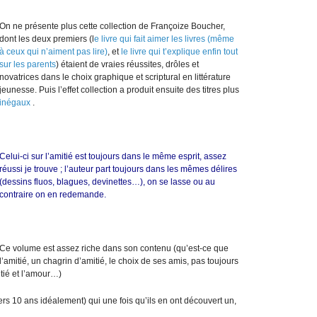
On ne présente plus cette collection de Françoize Boucher,
dont les deux premiers (l
e livre qui fait aimer les livres (même
à ceux qui n’aiment pas lire)
, et
le livre qui t’explique enfin tout
sur les parents
) étaient de vraies réussites, drôles et
novatrices dans le choix graphique et scriptural en littérature
jeunesse. Puis l’effet collection a produit ensuite des titres plus
inégaux
.
Celui-ci sur l’amitié est toujours dans le même esprit, assez
réussi je trouve ; l’auteur part toujours dans les mêmes délires
(dessins fluos, blagues, devinettes…), on se lasse ou au
contraire on en redemande.
Ce volume est assez riche dans son contenu (qu’est-ce que
l’amitié, un chagrin d’amitié, le choix de ses amis, pas toujours
itié et l’amour…)
ers 10 ans idéalement) qui une fois qu’ils en ont découvert un,