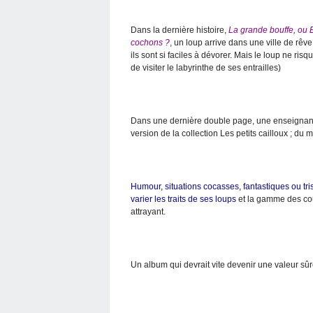
Dans la dernière histoire,
La grande bouffe, ou E
cochons ?
, un loup arrive dans une ville de rêve
ils sont si faciles à dévorer. Mais le loup ne risq
de visiter le labyrinthe de ses entrailles)
Dans une dernière double page, une enseignante 
version de la collection Les petits cailloux ; du 
Humour, situations cocasses, fantastiques ou triste
varier les traits de ses loups
et la gamme des cou
attrayant.
Un album qui devrait vite devenir une valeur sû