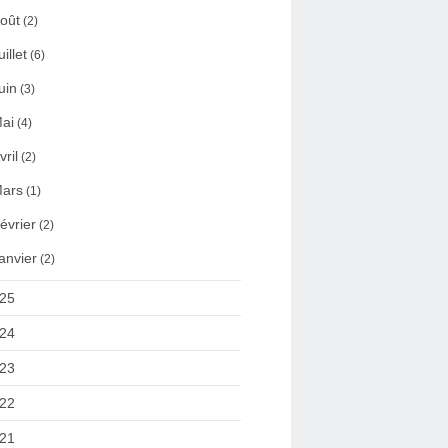
oût
(2)
uillet
(6)
uin
(3)
ai
(4)
vril
(2)
ars
(1)
évrier
(2)
anvier
(2)
25
24
23
22
21