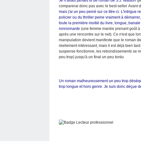
Je n'avais jamais lu de roman de S.J. Watson
(j
comparerai donc pas avec le best-seller
Avant d
mais j'ai un peu peiné sur ce titre-ci. L'intrigue r
policier ou du thriller peine vraiment à démarrer, 
toute la première moitié du livre, longue, banale
ronronnante
(une femme mariée prenant goût à l
après une rencontre sur le net). Ce n'est que lor
manipulation devient manifeste que le roman de
réellement intéressant, mais il est déjà bien tard
suspense fonctionne, les rebondissements se mu
peu trop) jusqu'à un final un peu tordu.
Un roman malheureusement un peu trop déséquil
trop longue et hors genre. Je suis donc déçue d