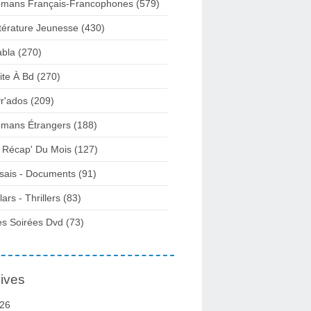
mans Français-Francophones
(579)
ttérature Jeunesse
(430)
abla
(270)
ite À Bd
(270)
vr'ados
(209)
mans Étrangers
(188)
 Récap' Du Mois
(127)
sais - Documents
(91)
lars - Thrillers
(83)
s Soirées Dvd
(73)
ives
26