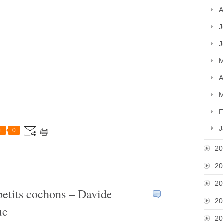
A
J
J
M
A
M
F
J
t
0
20
20
20
is petits cochons – Davide
…
20
ue
20