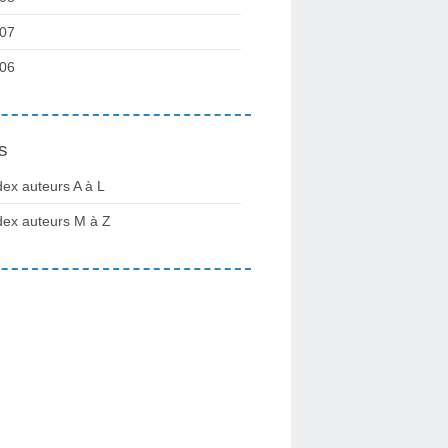
07
06
s
dex auteurs A à L
dex auteurs M à Z