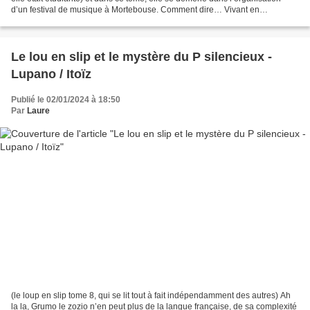
d’un festival de musique à Mortebouse. Comment dire… Vivant en
campagne, j’ai deux festivals de ce type autour...
Le lou en slip et le mystère du P silencieux -
Lupano / Itoïz
Publié le 02/01/2024 à 18:50
Par
Laure
(le loup en slip tome 8, qui se lit tout à fait indépendamment des autres) Ah
la la, Grumo le zozio n’en peut plus de la langue française, de sa complexité