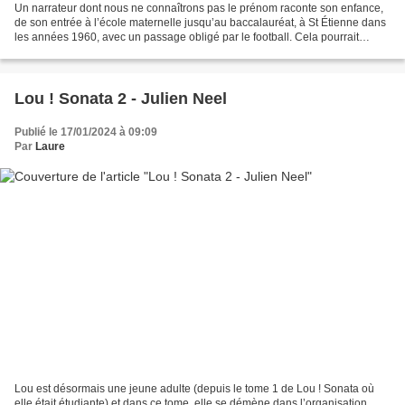
Un narrateur dont nous ne connaîtrons pas le prénom raconte son enfance,
de son entrée à l’école maternelle jusqu’au baccalauréat, à St Étienne dans
les années 1960, avec un passage obligé par le football. Cela pourrait
paraître banal mais c’est terriblement...
Lou ! Sonata 2 - Julien Neel
Publié le 17/01/2024 à 09:09
Par
Laure
Lou est désormais une jeune adulte (depuis le tome 1 de Lou ! Sonata où
elle était étudiante) et dans ce tome, elle se démène dans l’organisation