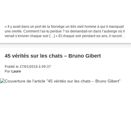
« Il y avait dans un port de la Norvège un très vieil homme à qui il manquait
une oreille. Comment l’as-tu perdue ? lui demandait-on dans l’auberge où il
venait s’enivrer chaque soir […] » Et chaque soir pendant six ans, il raconte
une autre histoire....
45 vérités sur les chats – Bruno Gibert
Publié le 27/01/2018 à 09:37
Par
Laure