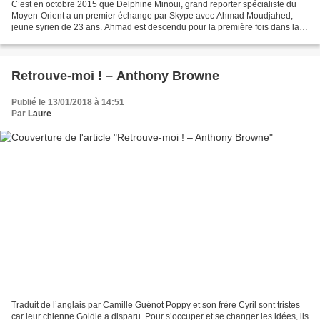
C’est en octobre 2015 que Delphine Minoui, grand reporter spécialiste du
Moyen-Orient a un premier échange par Skype avec Ahmad Moudjahed,
jeune syrien de 23 ans. Ahmad est descendu pour la première fois dans la
rue en mars 2011, au début de la révolution...
Retrouve-moi ! – Anthony Browne
Publié le 13/01/2018 à 14:51
Par
Laure
Traduit de l’anglais par Camille Guénot Poppy et son frère Cyril sont tristes
car leur chienne Goldie a disparu. Pour s’occuper et se changer les idées, ils