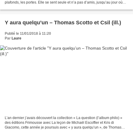
plafonds, les portes. Elle se sent seule et n’a pas d’amis, jusqu’au jour où
elle voit apparaître à ses côtés, dans la...
Y aura quelqu’un – Thomas Scotto et Csil (ill.)
Publié le 11/01/2018 à 11:20
Par
Laure
L’an dernier j’avais découvert la collection « La question (l’album philo) »
des éditions Frimousse avec La leçon de Michaël Escoffier et Kris di
Giacomo, cette année je poursuis avec « y aura quelqu’un », de Thomas
Scotto et Csil. Il faut une lecture...