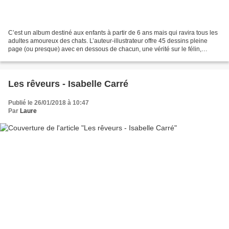
C’est un album destiné aux enfants à partir de 6 ans mais qui ravira tous les
adultes amoureux des chats. L’auteur-illustrateur offre 45 dessins pleine
page (ou presque) avec en dessous de chacun, une vérité sur le félin,
souvent noir, mais pas toujours....
Les rêveurs - Isabelle Carré
Publié le 26/01/2018 à 10:47
Par
Laure