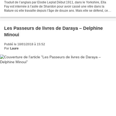
Traduit de l’anglais par Elodie Leplat Début 1911, dans le Yorkshire, Ella
Fay est internée à l’asile de Sharston pour avoir cassé une vitre dans la
filature où elle travaille depuis l’âge de douze ans. Mais elle se défend, ce
n’est pas pour autant qu’elle...
Les Passeurs de livres de Daraya – Delphine
Minoui
Publié le 18/01/2018 à 15:52
Par
Laure