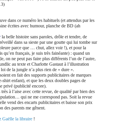
13)
ve dans ce numéro les habituels (et attendus par les
uisine écrites avec humour, planche de BD (ah
r
la belle histoire sans paroles, drôle et tendre, de
réveillé dans sa sieste par une goutte qui lui tombe sur
pleure parce que … chut, allez voir !), et pour la
is qu’en français, je suis très fainéante) : quand un
, on ne peut pas faire plus différents l’un de l’autre,
dlic au texte et Charlotte Gastaut à l’illustration
 loi de la jungle n’a plus rien de « dure ».
oient en fait des supports publicitaires de marques
e-shirt enfant), et que les deux doubles pages de
e privé (publicité encore).
très à l’aise avec cette revue, de qualité par bien des
population… qui ne me correspond pas. Soit la revue
elle vend des encarts publicitaires et baisse son prix
ion des parents me gênent.
 Gaëlle la libraire
!