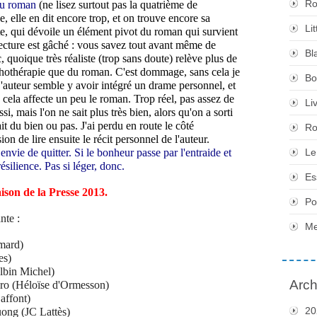
Ro
du roman
(ne lisez surtout pas la quatrième de
, elle en dit encore trop, et on trouve encore sa
Li
nte, qui dévoile un élément pivot du roman qui survient
a lecture est gâché : vous savez tout avant même de
Bl
quoique très réaliste (trop sans doute) relève plus de
chothérapie que du roman. C'est dommage, sans cela je
Bo
L'auteur semble y avoir intégré un drame personnel, et
, cela affecte un peu le roman. Trop réel, pas assez de
Li
si, mais l'on ne sait plus très bien, alors qu'on a sorti
it du bien ou pas. J'ai perdu en route le côté
Ro
n de lire ensuite le récit personnel de l'auteur.
nvie de quitter. Si le bonheur passe par l'entraide et
Le
 résilience. Pas si léger, donc.
Es
ison de la Presse 2013.
Po
nte :
Me
mard)
es)
lbin Michel)
Arch
ro (Héloïse d'Ormesson)
affont)
20
ong (JC Lattès)