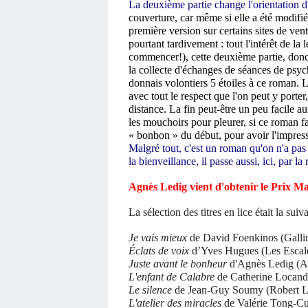
La deuxième partie change l'orientation 
couverture, car même si elle a été modifiée
première version sur certains sites de ve
pourtant tardivement : tout l'intérêt de l
commencer!), cette deuxième partie, donc, 
la collecte d'échanges de séances de psy
donnais volontiers 5 étoiles à ce roman. 
avec tout le respect que l'on peut y porter
distance. La fin peut-être un peu facile aus
les mouchoirs pour pleurer, si ce roman fa
« bonbon » du début, pour avoir l'impressio
Malgré tout, c'est un roman qu'on n'a pas e
la bienveillance, il passe aussi, ici, par la
Agnès Ledig vient d'obtenir le Prix Ma
La sélection des titres en lice était la suiva
Je vais mieux
de David Foenkinos (Galli
Éclats de voix
d’Yves Hugues (Les Escal
Juste avant le bonheur
d'Agnès Ledig (A
L'enfant de Calabre
de Catherine Locand
Le silence
de Jean-Guy Soumy (Robert L
L'atelier des miracles
de Valérie Tong-Cu