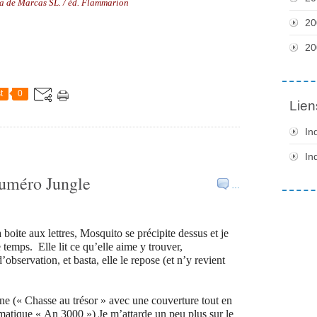
a de Marcas SL. / éd. Flammarion
20
20
t
0
Lien
In
In
numéro Jungle
…
ite aux lettres, Mosquito se précipite dessus et je
e temps.
Elle lit ce qu’elle aime y trouver,
’observation, et basta, elle le repose (et n’y revient
mne (« Chasse au trésor » avec une couverture tout en
hématique « An 3000 ») Je m’attarde un peu plus sur le