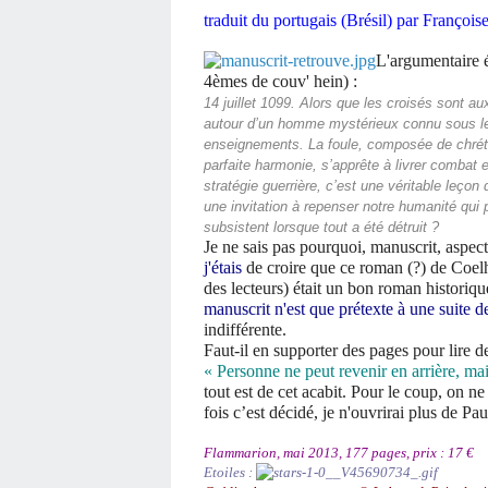
traduit du portugais (Brésil) par Franço
L'argumentaire é
4èmes de couv' hein) :
14 juillet 1099. Alors que les croisés sont au
autour d’un homme mystérieux connu sous le
enseignements. La foule, composée de chrétie
parfaite harmonie, s’apprête à livrer combat 
stratégie guerrière, c’est une véritable leçon
une invitation à repenser notre humanité qui 
subsistent lorsque tout a été détruit ?
Je ne sais pas pourquoi, manuscrit, aspec
j'étais
de croire que ce roman (?) de Coelh
des lecteurs) était un bon roman historiq
manuscrit n'est que prétexte à une suite 
indifférente.
Faut-il en supporter des pages pour lire d
« Personne ne peut revenir en arrière, mai
tout est de cet acabit. Pour le coup, on 
fois c’est décidé, je n'ouvrirai plus de Pa
Flammarion, mai 2013, 177 pages, prix : 17 €
Etoiles :