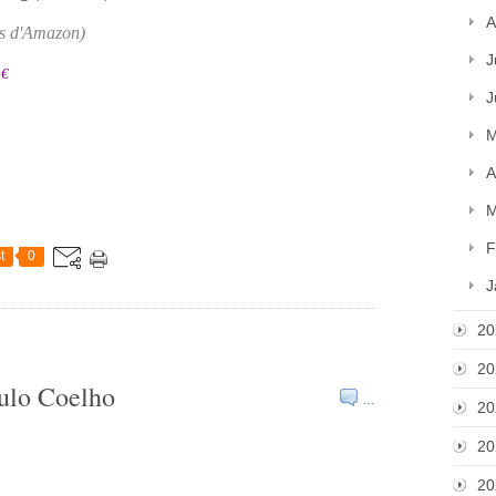
A
rs d'Amazon)
J
 €
J
M
A
M
F
t
0
J
20
20
aulo Coelho
…
20
20
20