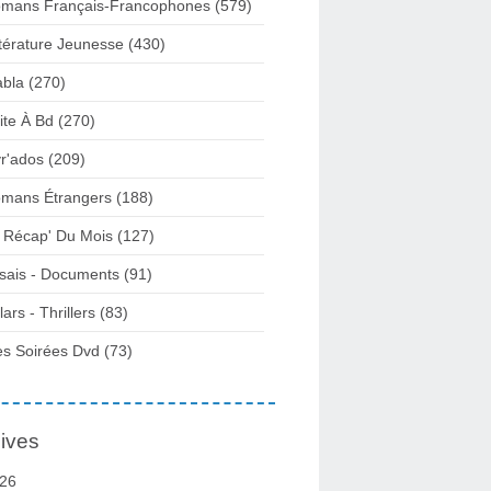
mans Français-Francophones
(579)
ttérature Jeunesse
(430)
abla
(270)
ite À Bd
(270)
vr'ados
(209)
mans Étrangers
(188)
 Récap' Du Mois
(127)
sais - Documents
(91)
lars - Thrillers
(83)
s Soirées Dvd
(73)
ives
26