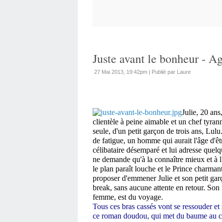
Juste avant le bonheur - A
27 Mai 2013, 19:42pm
|
Publié par Laure
Julie, 20 an
clientèle à peine aimable et un chef tyrann
seule, d'un petit garçon de trois ans, Lulu
de fatigue, un homme qui aurait l'âge d'êt
célibataire désemparé et lui adresse quel
ne demande qu'à la connaître mieux et à l'
le plan paraît louche et le Prince charmant
proposer d'emmener Julie et son petit gar
break, sans aucune attente en retour. Son 
femme, est du voyage.
Tous ces bras cassés vont se ressouder et s
ce roman doudou, qui met du baume au 