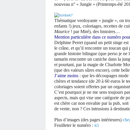
nouveau n° « Jungle » (Printemps-été 20
Thématique verdoyante « jungle », on trou
enfants !) jeux, coloriages, recettes de c
Maurice
! par Miré), des histoires…
Mention particulière dans ce numéro pou
Delphine Perret (quand un petit singe est 
le crâne, et qu’il rencontre un toucan qui 
grande histoire bilingue (que perso je ne l
tamarin rencontre un caniche dans la jungle
et pourtant, par la magie de Charlotte Moun
(que des valeurs sûres encore), cette belle
J’aime moins
: que les découpages mode s
chères et tendance (de 20 à 60 euros le te
coloriages soient offertes par un organism
C’est pourquoi je ne me sens toujours pas 
aspects, mais qui vise une catégorie de 
est chère car non envahie par la pub, soit 
de vente, non ? Ces intrusions à destinat
Plus d’images (des pages intérieures)
chez
Feuilleter le numéro :
ici