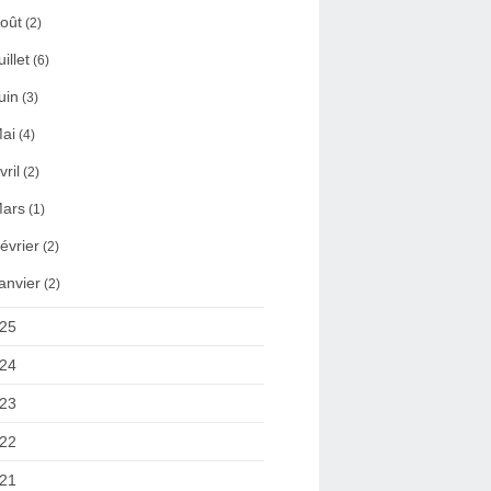
oût
(2)
uillet
(6)
uin
(3)
ai
(4)
vril
(2)
ars
(1)
évrier
(2)
anvier
(2)
25
24
23
22
21