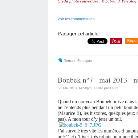
Crédit photo couverture :
©
Labrand. Psicologi
Voir les commentaires
Partager cet article
Repos
Romans Étrangers
Bonbek n°7 - mai 2013 - 
23 Mai 2013, 14:50pm
|
Publié par Laure
Quand un nouveau Bonbek arrive dans la bo
ne l’entends plus pendant un petit bout d
(Maurice !!), les histoires, quelques jeux d
pas). A mon tour d’y jeter un œil.
J’ai survolé très vite les numéros d’auto
or ^^) et d’hiver, très robots pour une t