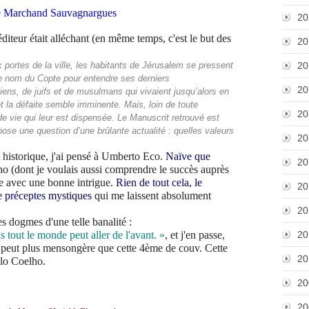
ise Marchand Sauvagnargues
20
diteur était alléchant (en même temps, c'est le but des
20
x portes de la ville, les habitants de Jérusalem se pressent
20
 nom du Copte pour entendre ses derniers
20
ns, de juifs et de musulmans qui vivaient jusqu’alors en
et la défaite semble imminente. Mais, loin de toute
20
 de vie qui leur est dispensée. Le Manuscrit retrouvé est
pose une question d’une brûlante actualité : quelles valeurs
20
t historique, j'ai pensé à Umberto Eco.
Naïve que
20
o (dont je voulais aussi comprendre le succès auprès
ue avec une bonne intrigue.
Rien de tout cela, le
20
de préceptes mystiques
qui me laissent absolument
20
es dogmes d'une telle banalité :
s tout le monde peut aller de l'avant. »
, et j'en passe,
20
ne peut plus mensongère que cette 4ème de couv. Cette
20
ulo Coelho.
20
20