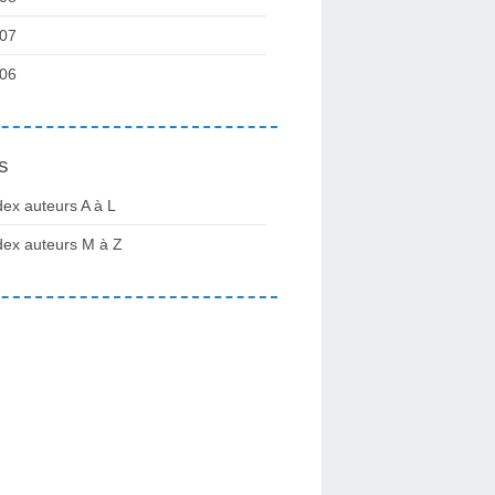
07
06
s
dex auteurs A à L
dex auteurs M à Z