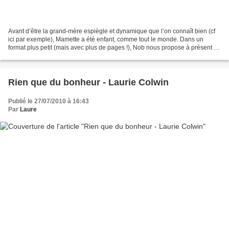
Avant d’être la grand-mère espiègle et dynamique que l’on connaît bien (cf
ici par exemple), Mamette a été enfant, comme tout le monde. Dans un
format plus petit (mais avec plus de pages !), Nob nous propose à présent de
découvrir l’enfance de Mamette,...
Rien que du bonheur - Laurie Colwin
Publié le 27/07/2010 à 16:43
Par
Laure