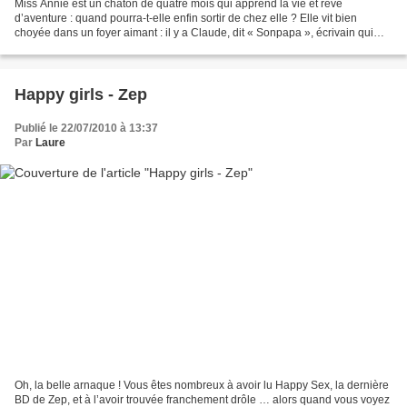
Miss Annie est un chaton de quatre mois qui apprend la vie et rêve
d’aventure : quand pourra-t-elle enfin sortir de chez elle ? Elle vit bien
choyée dans un foyer aimant : il y a Claude, dit « Sonpapa », écrivain qui
cherche l’inspiration au parc et reçoit...
Happy girls - Zep
Publié le 22/07/2010 à 13:37
Par
Laure
Oh, la belle arnaque ! Vous êtes nombreux à avoir lu Happy Sex, la dernière
BD de Zep, et à l’avoir trouvée franchement drôle … alors quand vous voyez