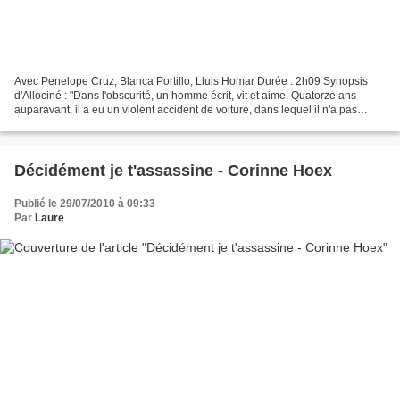
Avec Penelope Cruz, Blanca Portillo, Lluis Homar Durée : 2h09 Synopsis
d'Allociné : "Dans l'obscurité, un homme écrit, vit et aime. Quatorze ans
auparavant, il a eu un violent accident de voiture, dans lequel il n'a pas
seulement perdu la vue mais où...
Décidément je t'assassine - Corinne Hoex
Publié le 29/07/2010 à 09:33
Par
Laure