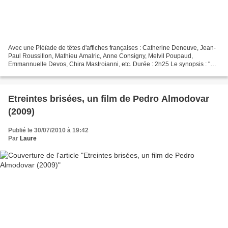
Avec une Pléïade de têtes d'affiches françaises : Catherine Deneuve, Jean-
Paul Roussillon, Mathieu Amalric, Anne Consigny, Melvil Poupaud,
Emmannuelle Devos, Chira Mastroianni, etc. Durée : 2h25 Le synopsis : "À
l'origine, Abel et Junon eurent deux enfants,...
Etreintes brisées, un film de Pedro Almodovar
(2009)
Publié le 30/07/2010 à 19:42
Par
Laure