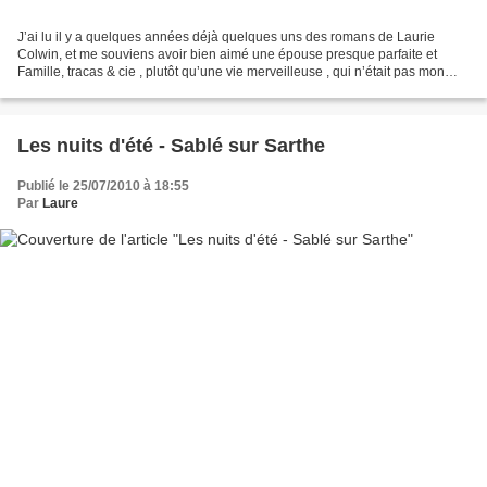
J’ai lu il y a quelques années déjà quelques uns des romans de Laurie
Colwin, et me souviens avoir bien aimé une épouse presque parfaite et
Famille, tracas & cie , plutôt qu’une vie merveilleuse , qui n’était pas mon
préféré. L’auteur est décédée jeune...
Les nuits d'été - Sablé sur Sarthe
Publié le 25/07/2010 à 18:55
Par
Laure