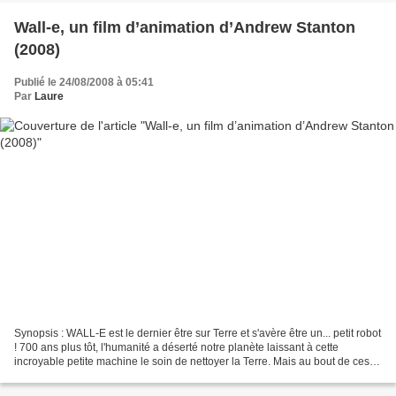
Wall-e, un film d’animation d’Andrew Stanton
(2008)
Publié le 24/08/2008 à 05:41
Par
Laure
Synopsis : WALL-E est le dernier être sur Terre et s'avère être un... petit robot
! 700 ans plus tôt, l'humanité a déserté notre planète laissant à cette
incroyable petite machine le soin de nettoyer la Terre. Mais au bout de ces
longues années, WALL-E...