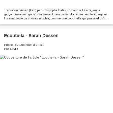
Traduit du persan (Iran) par Christophe Balaÿ Edmond a 12 ans, jeune
garçon arménien qui vit simplement dans sa famille, entre l’école et l’église.
Il s’émerveille de choses simples, comme une coccinelle qui passe et qu’il
capture. Il est très ami avec...
Ecoute-la - Sarah Dessen
Publié le 28/08/2008 à 08:51
Par
Laure