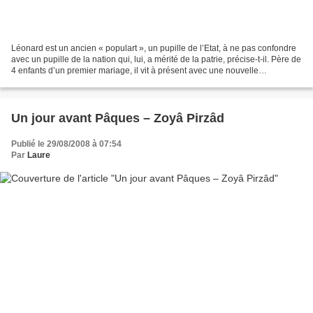
Léonard est un ancien « populart », un pupille de l’Etat, à ne pas confondre
avec un pupille de la nation qui, lui, a mérité de la patrie, précise-t-il. Père de
4 enfants d’un premier mariage, il vit à présent avec une nouvelle
compagne, Hélène. Gardien...
Un jour avant Pâques – Zoyâ Pirzâd
Publié le 29/08/2008 à 07:54
Par
Laure