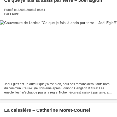
Ce que je fais là assis par terre – Joël Egloff
Publié le 22/08/2008 à 05:51
Par
Laure
Joël Egloff est un auteur que j’aime bien, pour ses romans déroutants hors
du commun. Celui-ci (le troisième après Edmond Ganglion & fils et Les
ensoleillés ) n’échappe pas à la règle. Notre héros est assis-là par terre, au
bord d’un gouffre, en plein...
La caissière – Catherine Moret-Courtel