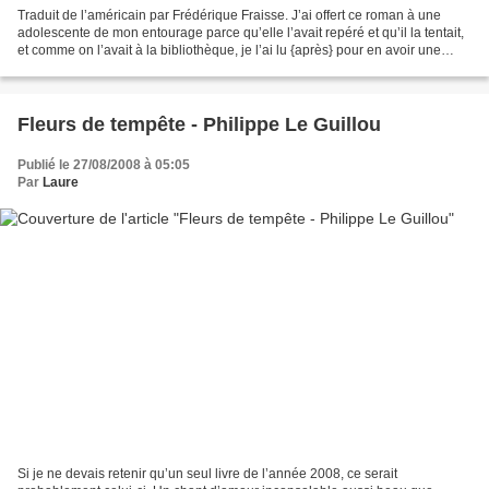
Traduit de l’américain par Frédérique Fraisse. J’ai offert ce roman à une
adolescente de mon entourage parce qu’elle l’avait repéré et qu’il la tentait,
et comme on l’avait à la bibliothèque, je l’ai lu {après} pour en avoir une
idée. L’alchimie n’a pas...
Fleurs de tempête - Philippe Le Guillou
Publié le 27/08/2008 à 05:05
Par
Laure
Si je ne devais retenir qu’un seul livre de l’année 2008, ce serait