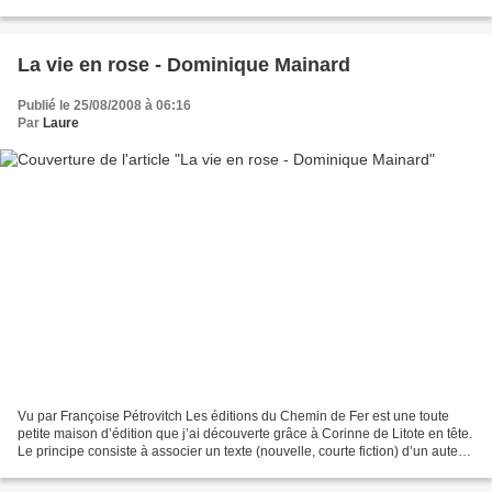
vous voyagerez … au cœur de l’être...
La vie en rose - Dominique Mainard
Publié le 25/08/2008 à 06:16
Par
Laure
Vu par Françoise Pétrovitch Les éditions du Chemin de Fer est une toute
petite maison d’édition que j’ai découverte grâce à Corinne de Litote en tête.
Le principe consiste à associer un texte (nouvelle, courte fiction) d’un auteur
ayant déjà publié par...