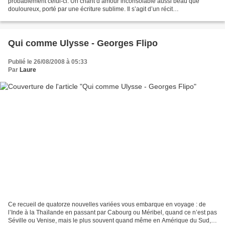
probablement celui-ci. Un chant d’amour inconsolable aussi beau que
douloureux, porté par une écriture sublime. Il s’agit d’un récit
autobiographique relatant l’amitié amoureuse entre...
Qui comme Ulysse - Georges Flipo
Publié le 26/08/2008 à 05:33
Par
Laure
Ce recueil de quatorze nouvelles variées vous embarque en voyage : de
l’Inde à la Thaïlande en passant par Cabourg ou Méribel, quand ce n’est pas
Séville ou Venise, mais le plus souvent quand même en Amérique du Sud,