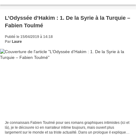
vit dans un vieux quartier pauvre...
L’Odyssée d’Hakim : 1. De la Syrie à la Turquie –
Fabien Toulmé
Publié le 15/04/2019 à 14:18
Par
Laure
Je connaissais Fabien Toulmé pour ses romans graphiques intimistes (ici et
là), je le découvre ici en narrateur intime toujours, mais ouvert plus
largement sur le monde et sa triste actualité. Dans un prologue il explique