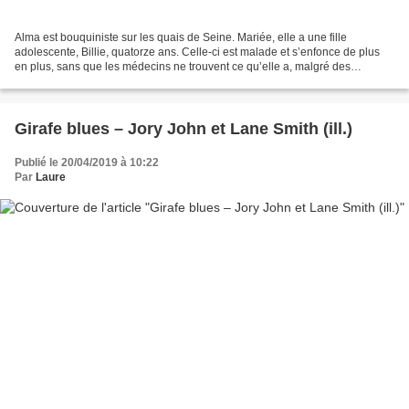
Alma est bouquiniste sur les quais de Seine. Mariée, elle a une fille
adolescente, Billie, quatorze ans. Celle-ci est malade et s’enfonce de plus
en plus, sans que les médecins ne trouvent ce qu’elle a, malgré des
hospitalisations de plus en plus spécialisées....
Girafe blues – Jory John et Lane Smith (ill.)
Publié le 20/04/2019 à 10:22
Par
Laure