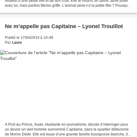
relation d’une petite fille et de son chat. Elle le nourrit, le câline, aime jouer
avec lui, mais parfois Momo griffe. L’animal aime-t-il la petite fille ? Pourquoi
la blesse-t-il...
Ne m’appelle pas Capitaine – Lyonel Trouillot
Publié le 17/04/2019 à 10:49
Par
Laure
A Port-au-Prince, Aude, étudiante en journalisme, décide d’interroger pour
un devoir un vieil homme surnommé Capitaine, dans le quartier défavorisé
de Morne Dédé. Elle est issue d’une grande famille bourgeoise blanche, il