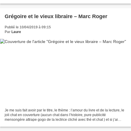
pourquoi il a eu envie de travailler...
Grégoire et le vieux libraire – Marc Roger
Publié le 10/04/2019 à 09:15
Par
Laure
Je me suis fait avoir par le titre, le thème : l’amour du livre et de la lecture, le
joli chat en couverture (aucun chat dans l’histoire, pure publicité
mensongère attrape gogo de la lectrice cliché avec thé et chat ) et si j’ai
beaucoup aimé le début,...