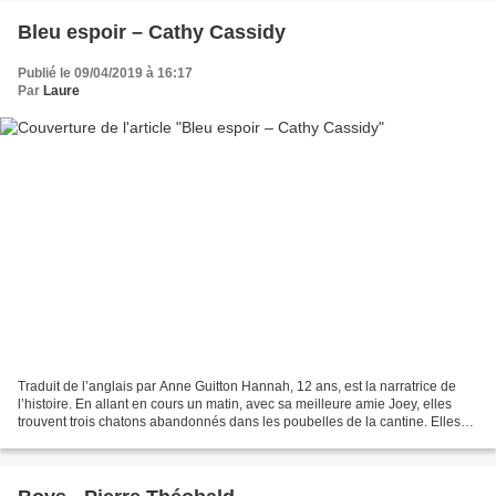
Bleu espoir – Cathy Cassidy
Publié le 09/04/2019 à 16:17
Par
Laure
Traduit de l’anglais par Anne Guitton Hannah, 12 ans, est la narratrice de
l’histoire. En allant en cours un matin, avec sa meilleure amie Joey, elles
trouvent trois chatons abandonnés dans les poubelles de la cantine. Elles
s’empressent de les sauver...