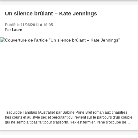
Un silence brûlant – Kate Jennings
Publié le 11/06/2011 à 10:05
Par
Laure
Traduit de l’anglais (Australie) par Sabine Porte Bref roman aux chapitres
très courts et au style sec et percutant qui revient sur le parcours d’un couple
qui ne semblait pas fait pour s’assortir. Rex est fermier, Irene s’occupe de
leurs deux enfants,...