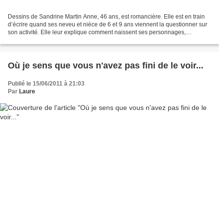
Dessins de Sandrine Martin Anne, 46 ans, est romancière. Elle est en train
d’écrire quand ses neveu et nièce de 6 et 9 ans viennent la questionner sur
son activité. Elle leur explique comment naissent ses personnages,
comment elle les fait vivre dans...
Où je sens que vous n'avez pas fini de le voir...
Publié le 15/06/2011 à 21:03
Par
Laure