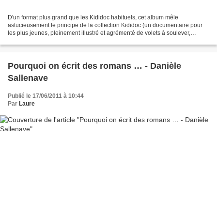
D'un format plus grand que les Kididoc habituels, cet album mêle
astucieusement le principe de la collection Kididoc (un documentaire pour
les plus jeunes, pleinement illustré et agrémenté de volets à soulever,
languettes à tirer, etc.) au livre des Pourquoi,...
Pourquoi on écrit des romans … - Danièle
Sallenave
Publié le 17/06/2011 à 10:44
Par
Laure