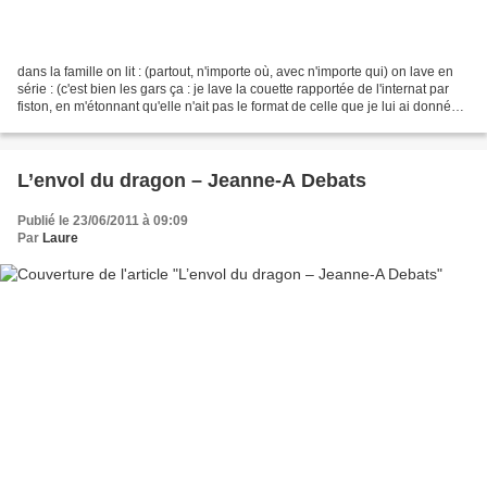
dans la famille on lit : (partout, n'importe où, avec n'importe qui) on lave en
série : (c'est bien les gars ça : je lave la couette rapportée de l'internat par
fiston, en m'étonnant qu'elle n'ait pas le format de celle que je lui ai donnée
en début d'année...
L’envol du dragon – Jeanne-A Debats
Publié le 23/06/2011 à 09:09
Par
Laure