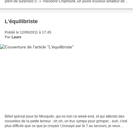
plein de surprises !) : « Théodore Chipmunk, un jeune écureuil amateur de
légendes anciennes, vit...
L'équilibriste
Publié le 12/06/2011 à 17:45
Par
Laure
Billet spécial pour toi Mosquito, qui es loin ce week-end, et qui attends des
nouvelles de la petite terreur : oh oh, un truc sympa pour grimper... euh, c'est
plus difficile que ce que je croyais ! j'essaye par là ? au secours, je veux
descendre ! quelqu'un...