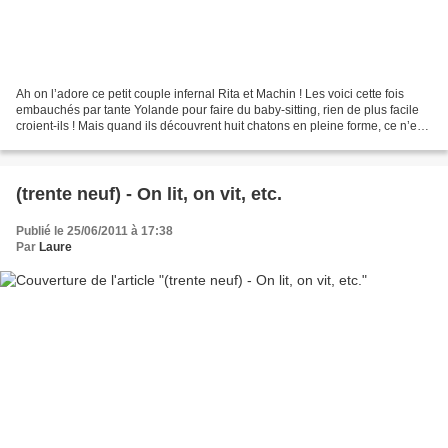
Ah on l’adore ce petit couple infernal Rita et Machin ! Les voici cette fois
embauchés par tante Yolande pour faire du baby-sitting, rien de plus facile
croient-ils ! Mais quand ils découvrent huit chatons en pleine forme, ce n’est
plus tout à fait pareil....
(trente neuf) - On lit, on vit, etc.
Publié le 25/06/2011 à 17:38
Par
Laure