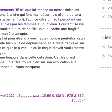
20
êtements "fifille" que lui impose sa mère
: finies les
tions à la cire qui font mal, désormais elle ne portera
20
 peine (45 !), l'autrice offre
un récit percutant sur
s subies par les femmes au quotidien.
Pourtant, Tessa
alité future de sa fille unique, cache une fragilité, ,
de manière abrupte.
Lien
e fait pour être lu à voix haute) montre peut-être ici un
érité bien plus de déploiement, et je reste perplexe sur
In
e qu'elle a vécu. d'où le risque d'avoir voulu mettre
ges.
In
e toujours dans cette collection. Ce titre-ci est
s. Et le titre trouve bien sûr son explication à la
parence qui vous marquera.
, mai 2022, 45 pages, prix : 10,50 €, ISBN : 978-2-330-
16586-4