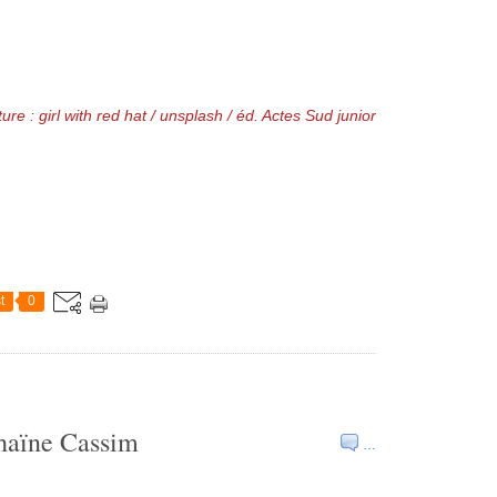
ure : girl with red hat / unsplash / éd. Actes Sud junior
t
0
Shaïne Cassim
…