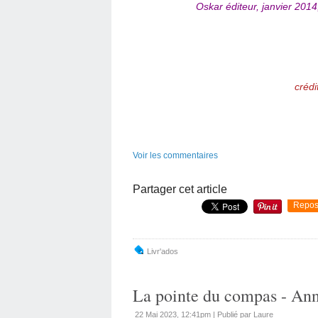
Oskar éditeur, janvier 201
crédi
Voir les commentaires
Partager cet article
Repos
Livr'ados
La pointe du compas - An
22 Mai 2023, 12:41pm
|
Publié par Laure