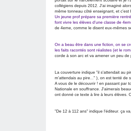
collégiens depuis 2012. J'ai imaginé alors 
même tonneau côté enseignant, et c'est l
Un jeune prof prépare sa première rentrée
font vivre les élèves d'une classe de 4em
de 4eme, comme le disent eux-mêmes ses 
On a beau être dans une fiction, on se cr
les faits racontés sont réalistes (et le ro
corde à son arc et va amener un peu de p
La couverture indique "il s'attendait au p
m'attendais au pire..." ), on est tenté de s'
A vous de le découvrir ! en passant par t
Nationale en souffrance. J'aimerais beau
ont donné ce texte à lire à leurs élèves. C
"De 12 à 112 ans" indique l'éditeur. ça va, 