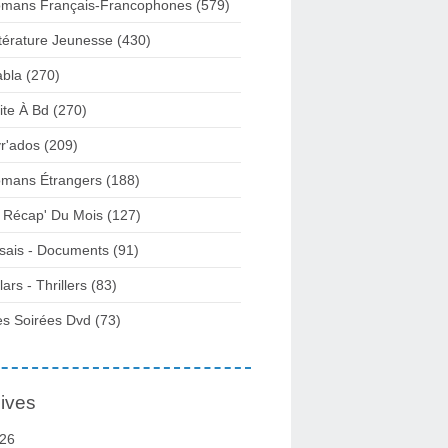
mans Français-Francophones
(579)
ttérature Jeunesse
(430)
abla
(270)
ite À Bd
(270)
vr'ados
(209)
mans Étrangers
(188)
 Récap' Du Mois
(127)
sais - Documents
(91)
lars - Thrillers
(83)
s Soirées Dvd
(73)
ives
26