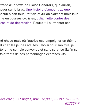
xtraite d'un texte de Blaise Cendrars, que Julian,
touer sur le bras.
Une histoire d'amour tragique
acun à son tour. Patricia et Julian s'aiment mais leur
ène en courses cyclistes,
Julian lutte contre des
isse et de dépression.
Pourra-t-il surmonter ses
nd-chose mais où l'autrice ose empoigner un thème
t chez les jeunes adultes. Choisi pour son titre, je
stoire me semble convenue et sans surprise (la fin se
nts errants de ces personnages écorchés vifs.
nvier 2023, 237 pages, prix : 12,90 €, ISBN : 978-2-07-
517267-7