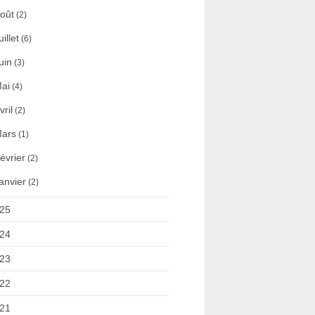
oût
(2)
uillet
(6)
uin
(3)
ai
(4)
vril
(2)
ars
(1)
évrier
(2)
anvier
(2)
25
24
23
22
21