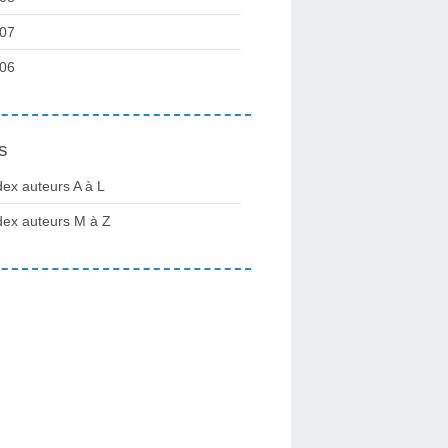
07
06
s
dex auteurs A à L
dex auteurs M à Z