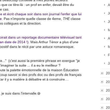
que ce titre-là : un prof en enfer, devait être du
A
e cas.
J
 et écrit chaque soir dans son journal l'enfer que lui
e.
Pas n'importe quelle classe de 4eme,
THE
classe
J
collègues et la direction.
M
oirait dans un reportage documentaire télévisuel tant
A
man date de 2014 !).
Mais Arthur Ténor a plus d'une
ositif dans le récit par une astuce romanesque.
M
F
ire..." (c'est aussi la première phrase en exergue "je
J
imaginer la suite ... il a eu le meilleur ?
oute la palette émotionnelle de la maison Éducation
20
coup savoir si des profs doc ou des profs de français
ar il y a matière à débattre et à construire....
20
20
je suis dans l'intervalle.
😅
20
20