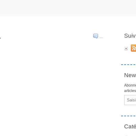
.
Suiv
…
News
Abonne
article
Email
Caté