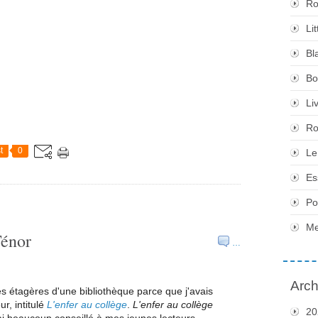
Ro
Li
Bl
Bo
Li
Ro
t
0
Le
Es
Po
Me
Ténor
…
Arch
les étagères d'une bibliothèque parce que j'avais
, intitulé
L'enfer au collège
.
L'enfer au collège
20
l'ai beaucoup conseillé à mes jeunes lecteurs