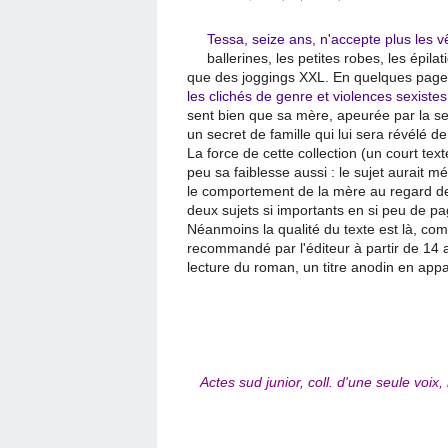
Tessa, seize ans, n'accepte plus les v
ballerines, les petites robes, les épila
que des joggings XXL. En quelques pages à
les clichés de genre et violences sexiste
sent bien que sa mère, apeurée par la sexu
un secret de famille qui lui sera révélé 
La force de cette collection (un court text
peu sa faiblesse aussi : le sujet aurait m
le comportement de la mère au regard de c
deux sujets si importants en si peu de pa
Néanmoins la qualité du texte est là, comm
recommandé par l'éditeur à partir de 14 an
lecture du roman, un titre anodin en ap
Actes sud junior, coll. d'une seule voix