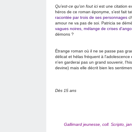
Qu'est-ce qu'on fout ici
est une citation e
héros de ce roman éponyme, s'est fait ta
racontée par trois de ses personnages
ch
amour ne va pas de soi. Patricia se dém
vagues noires, mélange de crises d'ango
démons ?
Étrange roman où il ne se passe pas gra
délicat et hélas fréquent à l'adolescence e
n'en garderai pas un grand souvenir, l'hi
devine) mais elle décrit bien les sentime
Dès 15 ans
Gallimard jeunesse, coll. Scripto, ja