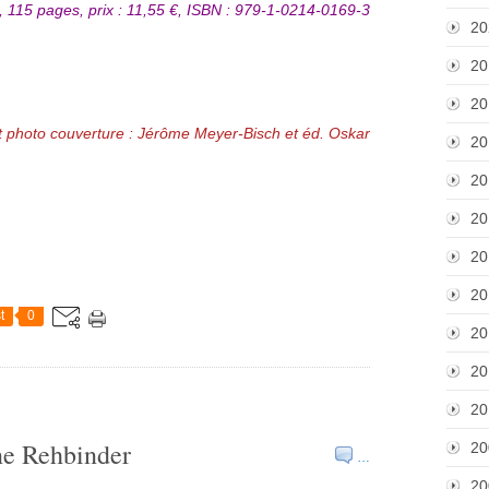
4, 115 pages, prix : 11,55 €, ISBN : 979-1-0214-0169-3
20
20
20
t photo couverture : Jérôme Meyer-Bisch et éd. Oskar
20
20
20
20
20
t
0
20
20
20
ne Rehbinder
20
…
20