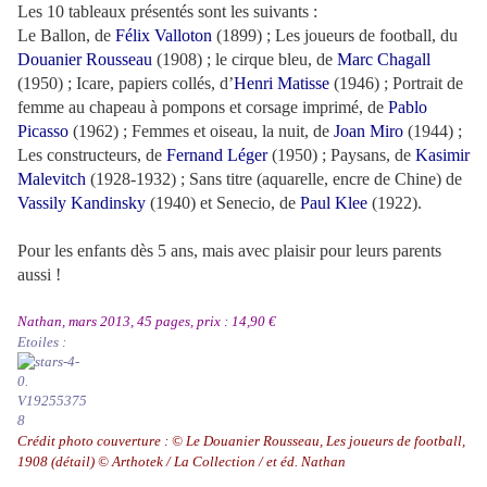
Les 10 tableaux présentés sont les suivants :
Le Ballon, de
Félix Valloton
(1899) ; Les joueurs de football, du
Douanier Rousseau
(1908) ; le cirque bleu, de
Marc Chagall
(1950) ; Icare, papiers collés, d’
Henri Matisse
(1946) ; Portrait de
femme au chapeau à pompons et corsage imprimé, de
Pablo
Picasso
(1962) ; Femmes et oiseau, la nuit, de
Joan Miro
(1944) ;
Les constructeurs, de
Fernand Léger
(1950) ; Paysans, de
Kasimir
Malevitch
(1928-1932) ; Sans titre (aquarelle, encre de Chine) de
Vassily Kandinsky
(1940) et Senecio, de
Paul Klee
(1922).
Pour les enfants dès 5 ans, mais avec plaisir pour leurs parents
aussi !
Nathan, mars 2013, 45 pages, prix : 14,90 €
Etoiles :
Crédit photo couverture : © Le Douanier Rousseau, Les joueurs de football,
1908 (détail) © Arthotek / La Collection / et éd. Nathan