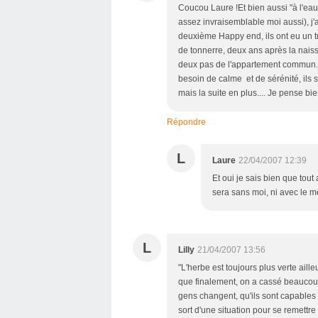
Coucou Laure !Et bien aussi "à l'eau
assez invraisemblable moi aussi), j
deuxième Happy end, ils ont eu un t
de tonnerre, deux ans après la naissa
deux pas de l'appartement commun. Of
besoin de calme et de sérénité, ils 
mais la suite en plus.... Je pense bien
Répondre
L
Laure
22/04/2007 12:39
Et oui je sais bien que tout
sera sans moi, ni avec le mê
L
Lilly
21/04/2007 13:56
"L'herbe est toujours plus verte aille
que finalement, on a cassé beaucoup
gens changent, qu'ils sont capables
sort d'une situation pour se remettr