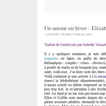
Un amour en hiver - Eliza
21 Avril 2007, 09:49am
|
Publié par Laure
Traduit de l'américain par Isabelle Vassart
Il y a quelques semaines, je suis all
magazine
en ligne, en quête de titre
thématiques : couples > crises – divorce).
à portée de main) ni de bouquin psy, mai
sujet, voilà tout.
J’ai donc noté des titres
Voilà comment je suis arrivée à
Un amour
(merci la bibliothèque départementale)
n’aurais acheté ou même emprunté un tel
peu trop fort. Je m’attendais à des ficel
end. Au final je ne me suis pas beaucoup
Ellen et Griffin sont mariés depuis dix 
pleine aventure adultère, demande le div