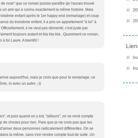
 de rose" que ce roman puisse paraître (je l'aurais trouvé
'ai un ami qui a connu exactement la même histoire. Mais
20
roisième enfant après le 1er happy end (remariage) et coup
20
nce du troisième enfant, il a pris un appartement "à lui" à
ficiellement, il ne veut pas démentir, c'est juste par
s'aiment toujours autant et bla bla bla...Quasiment ce roman,
 à toi Laure. A bientôt !
Lien
In
In
 arrive aujourd'hui, mais je crois que pour le remariage, ce
me, ni avec un autre ;-))
urs", et puis quand on y est, "ailleurs", on se rend compte
 de choses pour rien. Pare que je ne crois pas que les
 d'aimer deux personnes radicalement différentes. On se
e dans la même, sans s'en rendre compte tout de suite. Un