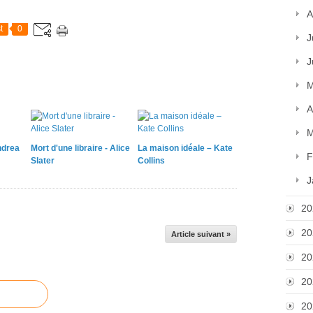
A
t
0
J
J
M
A
M
ndrea
Mort d'une libraire - Alice
La maison idéale – Kate
F
Slater
Collins
J
20
20
Article suivant »
20
20
20