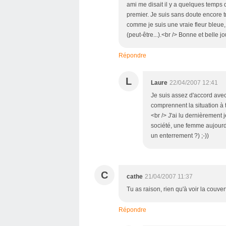
ami me disait il y a quelques temps 
premier. Je suis sans doute encore t
comme je suis une vraie fleur bleue,
(peut-être...).<br /> Bonne et belle j
Répondre
L
Laure
22/04/2007 12:41
Je suis assez d'accord avec
comprennent la situation à 
<br /> J'ai lu dernièrement
société, une femme aujourd'
un enterrement ?) ;-))
C
cathe
21/04/2007 11:37
Tu as raison, rien qu'à voir la couve
Répondre