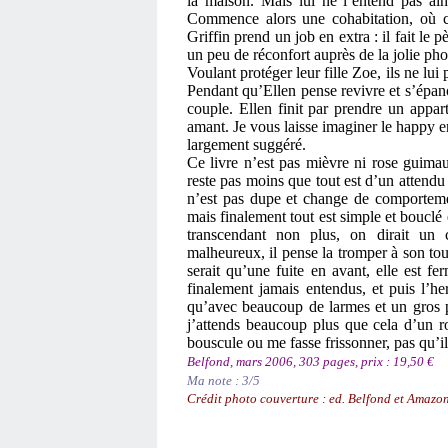
la maison. Mais lui ne l’entend pas ains
Commence alors une cohabitation, où c
Griffin prend un job en extra : il fait le
un peu de réconfort auprès de la jolie pho
Voulant protéger leur fille Zoe, ils ne lui
Pendant qu’Ellen pense revivre et s’épan
couple. Ellen finit par prendre un appar
amant. Je vous laisse imaginer le happy end
largement suggéré.
Ce livre n’est pas mièvre ni rose guimauv
reste pas moins que tout est d’un attendu 
n’est pas dupe et change de comportemen
mais finalement tout est simple et bouclé
transcendant non plus, on dirait un 
malheureux, il pense la tromper à son tour 
serait qu’une fuite en avant, elle est f
finalement jamais entendus, et puis l’he
qu’avec beaucoup de larmes et un gros p
j’attends beaucoup plus que cela d’un r
bouscule ou me fasse frissonner, pas qu’il
Belfond, mars 2006, 303 pages, prix : 19,50 €
Ma note : 3/5
Crédit photo couverture : ed. Belfond et Amazon