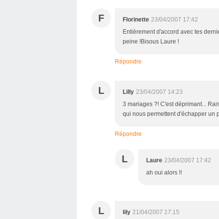
F
Florinette
23/04/2007 17:42
Entièrement d'accord avec tes dernier
peine !Bisous Laure !
Répondre
L
Lilly
23/04/2007 14:23
3 mariages ?! C'est déprimant... Rais
qui nous permettent d'échapper un pe
Répondre
L
Laure
23/04/2007 17:42
ah oui alors !!
L
lily
21/04/2007 17:15