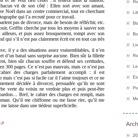
i et ne veut rien céder : il restera dans la maison.
Ro
hacun vit de son côté : Ellen sort avec son amant,
 père Noël dans un centre commercial, tout en cherchant
Li
tographe qui l’a recruté pour ce travail.
 parlent pas de divorce, mais de besoin de réfléchir, etc.
Bl
ouir, Griffin cherche par tous les moyens à sauver son
t ailleurs, et puis assez brusquement, rompt avec son
Bo
 qui s’il n’est pas clairement écrit est en tout cas très
Li
e, il y a des situations assez vraisemblables, il n’en
et d’un banal sans surprise aucune. Bien sûr la fillette
Ro
t, bien sûr chacun souffre et défend ses certitudes,
Le
 en 300 pages. Ce n’est pas mauvais, mais ce n’est pas
cahier des charges parfaitement accompli : il est
Es
mais c’est pas si facile car il l’aime toujours et ce ne
ermement décidée à divorcer, persuadée qu’ils ne sont
Po
rbe verte du voisin ne verdoie plus et puis peut-être
ardon… Bref, le cahier des charges est rempli, mais
Me
oman. Qu’il me chiffonne ou me fasse rire, qu’il me
 me laisse dans une tiédeur superficielle.
.fr
Arch
20