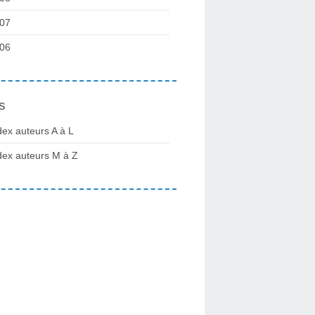
07
06
s
dex auteurs A à L
dex auteurs M à Z