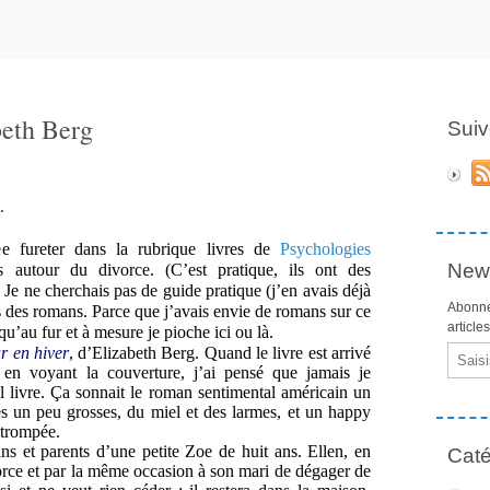
beth Berg
Suiv
.
ée fureter dans la rubrique livres de
Psychologies
News
s autour du divorce. (C’est pratique, ils ont des
 Je ne cherchais pas de guide pratique (j’en avais déjà
Abonne
s des romans. Parce que j’avais envie de romans sur ce
article
 qu’au fur et à mesure je pioche ici ou là.
 en hiver
, d’Elizabeth Berg. Quand le livre est arrivé
Email
, en voyant la couverture, j’ai pensé que jamais je
 livre. Ça sonnait le roman sentimental américain un
les un peu grosses, du miel et des larmes, et un happy
 trompée.
ans et parents d’une petite Zoe de huit ans. Ellen, en
Caté
orce et par la même occasion à son mari de dégager de