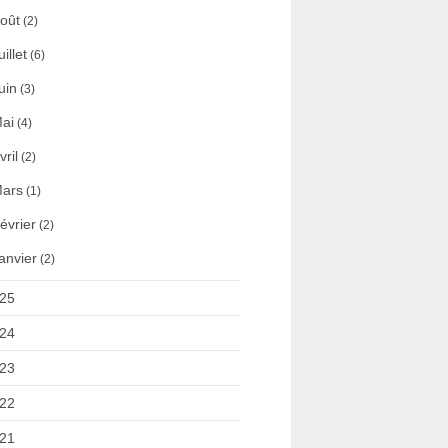
oût
(2)
uillet
(6)
uin
(3)
ai
(4)
vril
(2)
ars
(1)
évrier
(2)
anvier
(2)
25
24
23
22
21