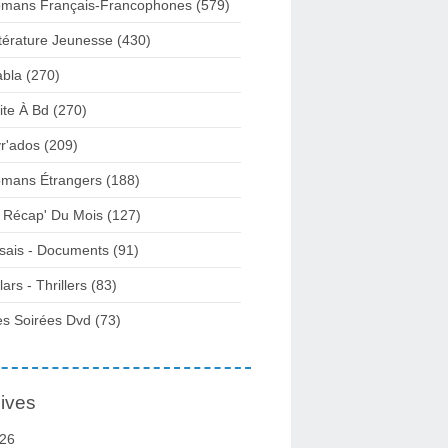
mans Français-Francophones
(579)
ttérature Jeunesse
(430)
abla
(270)
ite À Bd
(270)
vr'ados
(209)
mans Étrangers
(188)
 Récap' Du Mois
(127)
sais - Documents
(91)
lars - Thrillers
(83)
s Soirées Dvd
(73)
ives
26