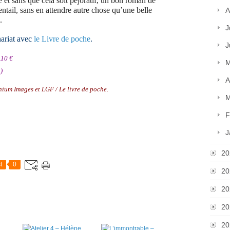
e et sans que cela soit péjoratif, un bon roman de
ventail, sans en attendre autre chose qu’une belle
A
.
J
nariat avec
le Livre de poche
.
J
,10 €
M
)
A
nium Images et LGF / Le livre de poche.
M
F
J
20
t
0
20
20
20
20