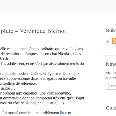
pluie – Véronique Biefnot
Suiv
ëlle est une jeune femme solitaire qui travaille dans
 de réconfort qu’auprès de son chat Nicolas et des
ersic.
fils adolescent, et ne s’est jamais vraiment remis du
News
Abonne
n, famille modèle, Céline, Grégoire et leurs deux
article
r et s’approvisionne dans le magasin où travaille
onseillère de référence.
Email
a naître …
eur prénom aux chapitres, une voix anonyme,
t dramatique dont on comprend très vite qu’il s’agit
voyez du côté de
Room
, et
Claustria
, …)
Caté
j’ai trouvé cette lecture terriblement
lisse et