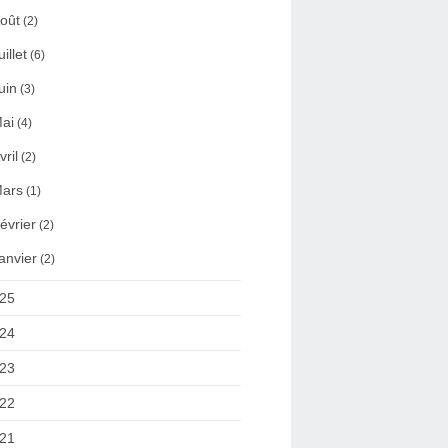
oût
(2)
uillet
(6)
uin
(3)
ai
(4)
vril
(2)
ars
(1)
évrier
(2)
anvier
(2)
25
24
23
22
21