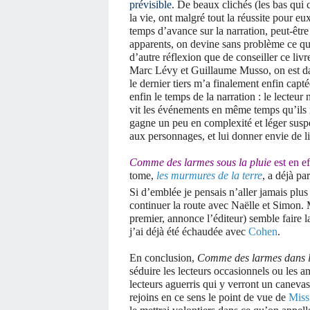
prévisible
. De beaux clichés (les bas qui c
la vie, ont malgré tout la réussite pour eux
temps d’avance sur la narration, peut-être
apparents, on devine sans problème ce qui
d’autre réflexion que de conseiller ce li
Marc Lévy et Guillaume Musso, on est dan
le dernier tiers m’a finalement enfin capté
enfin le temps de la narration : le lecte
vit les événements en même temps qu’ils no
gagne un peu en complexité et léger suspen
aux personnages, et lui donner envie de lir
Comme des larmes sous la pluie
est en e
tome,
les murmures de la terre
, a déjà p
Si d’emblée je pensais n’aller jamais plus
continuer la route avec Naëlle et Simon. M
premier, annonce l’éditeur) semble faire l
j’ai déjà été échaudée avec
Cohen
.
En conclusion,
Comme des larmes dans l
séduire les lecteurs occasionnels ou les a
lecteurs aguerris qui y verront un canevas
rejoins en ce sens le point de vue de
Miss