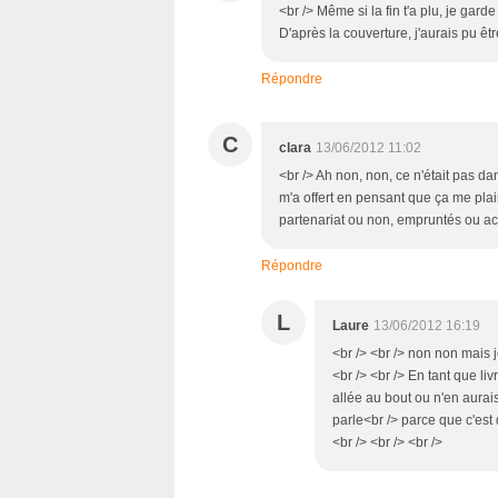
<br /> Même si la fin t'a plu, je garde
D'après la couverture, j'aurais pu êtr
Répondre
C
clara
13/06/2012 11:02
<br /> Ah non, non, ce n'était pas dan
m'a offert en pensant que ça me plaira
partenariat ou non, empruntés ou ach
Répondre
L
Laure
13/06/2012 16:19
<br /> <br /> non non mais j
<br /> <br /> En tant que li
allée au bout ou n'en aurais
parle<br /> parce que c'est 
<br /> <br /> <br />