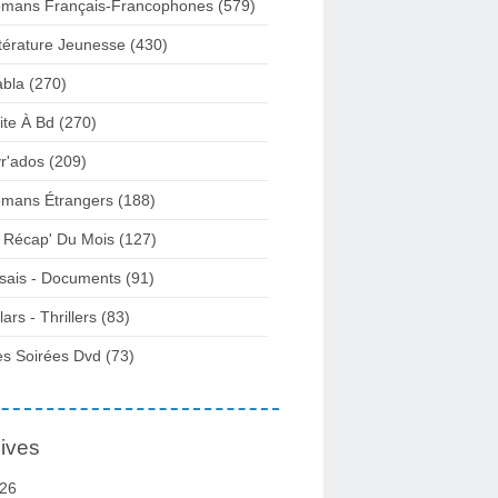
mans Français-Francophones
(579)
ttérature Jeunesse
(430)
abla
(270)
ite À Bd
(270)
vr'ados
(209)
mans Étrangers
(188)
 Récap' Du Mois
(127)
sais - Documents
(91)
lars - Thrillers
(83)
s Soirées Dvd
(73)
ives
26