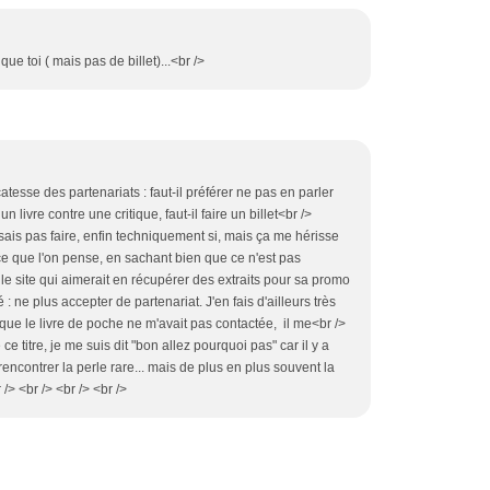
e toi ( mais pas de billet)...<br />
icatesse des partenariats : faut-il préférer ne pas en parler
n livre contre une critique, faut-il faire un billet<br />
 sais pas faire, enfin techniquement si, mais ça me hérisse
re ce que l'on pense, en sachant bien que ce n'est pas
 le site qui aimerait en récupérer des extraits pour sa promo
é : ne plus accepter de partenariat. J'en fais d'ailleurs très
 que le livre de poche ne m'avait pas contactée, il me<br />
ce titre, je me suis dit "bon allez pourquoi pas" car il y a
 rencontrer la perle rare... mais de plus en plus souvent la
/> <br /> <br /> <br />