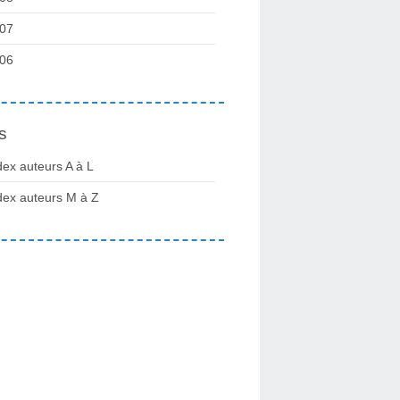
07
06
s
dex auteurs A à L
dex auteurs M à Z