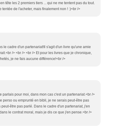
 en tête les 2 premiers tiers ... qui ne me tentent pas du tout.
e tentée de l'acheter, mais finalement non ! :)<br />
s le cadre d'un partenariat!Il s'agit d'un livre qu'une amie
it.<br /> <br /> <br /> Et pour les livres que je chronique,
etés, je ne fais aucune différence!<br />
e parlais pour moi, dans mon cas c'est un partenariat.<br />
vre perso ou emprunté en bibli, je ne serais peut-être pas
 peut-être pas parlé. Dans le cadre d'un partenariat, j'en
dans le contrat moral, mais je dis ce que j'en pense.<br />