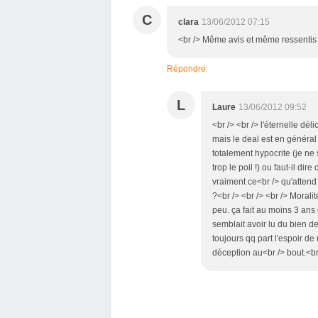
C
clara
13/06/2012 07:15
<br /> Même avis et même ressentis qu
Répondre
L
Laure
13/06/2012 09:52
<br /> <br /> l'éternelle dél
mais le deal est en général u
totalement hypocrite (je ne
trop le poil !) ou faut-il di
vraiment ce<br /> qu'attend
?<br /> <br /> <br /> Moralit
peu. ça fait au moins 3 ans
semblait avoir lu du bien de 
toujours qq part l'espoir de
déception au<br /> bout.<br 