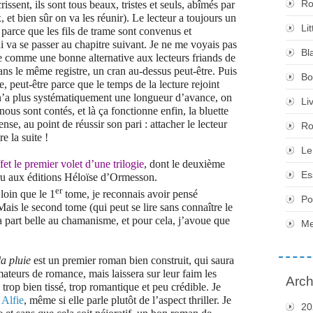
Ro
rissent, ils sont tous beaux, tristes et seuls, abîmés par
, et bien sûr on va les réunir). Le lecteur a toujours un
Li
 parce que les fils de trame sont convenus et
 va se passer au chapitre suivant. Je ne me voyais pas
Bl
vre comme une bonne alternative aux lecteurs friands de
s le même registre, un cran au-dessus peut-être. Puis
Bo
e, peut-être parce que le temps de la lecture rejoint
ur n’a plus systématiquement une longueur d’avance, on
Li
us sont contés, et là ça fonctionne enfin, la bluette
se, au point de réussir son pari : attacher le lecteur
Ro
e la suite !
Le
ffet le premier volet d’une trilogie
, dont le deuxième
Es
aru aux éditions Héloïse d’Ormesson.
er
 loin que le 1
tome, je reconnais avoir pensé
Po
ais le second tome (qui peut se lire sans connaître le
a part belle au chamanisme, et pour cela, j’avoue que
Me
a pluie
est un premier roman bien construit, qui saura
mateurs de romance, mais laissera sur leur faim les
Arch
 trop bien tissé, trop romantique et peu crédible. Je
 Alfie
, même si elle parle plutôt de l’aspect thriller. Je
20