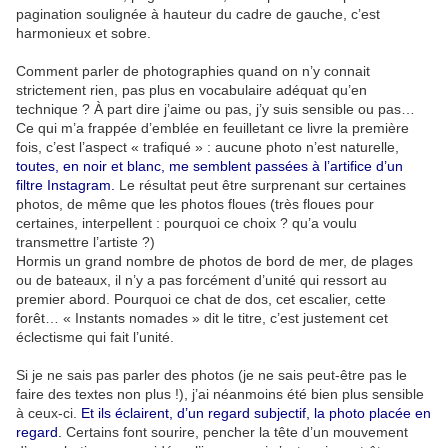
pagination soulignée à hauteur du cadre de gauche, c’est
harmonieux et sobre.
Comment parler de photographies quand on n’y connait
strictement rien, pas plus en vocabulaire adéquat qu’en
technique ? À part dire j’aime ou pas, j’y suis sensible ou pas…
Ce qui m’a frappée d’emblée en feuilletant ce livre la première
fois, c’est l’aspect « trafiqué » : aucune photo n’est naturelle,
toutes, en noir et blanc, me semblent passées à l’artifice d’un
filtre Instagram.
Le résultat peut être surprenant sur certaines
photos, de même que les photos floues (très floues pour
certaines, interpellent : pourquoi ce choix ? qu’a voulu
transmettre l’artiste ?)
Hormis un grand nombre de photos de bord de mer, de plages
ou de bateaux, il n’y a pas forcément d’unité qui ressort au
premier abord. Pourquoi ce chat de dos, cet escalier, cette
forêt… « Instants nomades » dit le titre, c’est justement cet
éclectisme qui fait l’unité.
Si je ne sais pas parler des photos (je ne sais peut-être pas le
faire des textes non plus !), j’ai néanmoins été bien plus sensible
à ceux-ci.
Et ils éclairent, d’un regard subjectif, la photo placée en
regard.
Certains font sourire, pencher la tête d’un mouvement