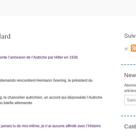
lard
Suiv
onte l’annexion de l’Autriche par Hitler en 1938.
News
s allemands rencontrent Hermann Goering, le président du
Abonne
article
gg, le chancelier autrichien, un accord qui dépossède l’Autriche
Email
us tutelle allemande.
Caté
is jamais lu de moi-même, je n’ai aucune affinité avec l’Histoire