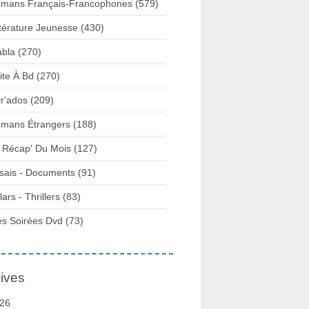
mans Français-Francophones
(579)
ttérature Jeunesse
(430)
abla
(270)
ite À Bd
(270)
vr'ados
(209)
mans Étrangers
(188)
 Récap' Du Mois
(127)
sais - Documents
(91)
lars - Thrillers
(83)
s Soirées Dvd
(73)
ives
26