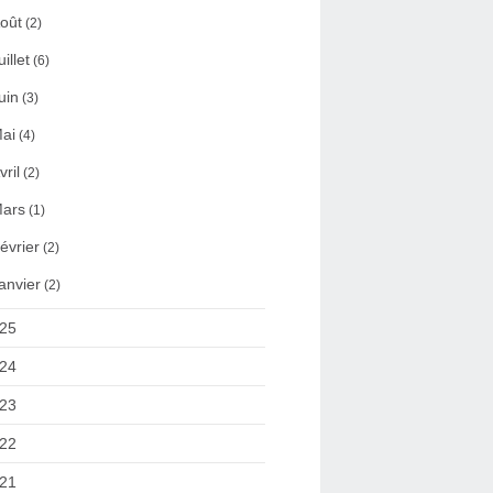
oût
(2)
uillet
(6)
uin
(3)
ai
(4)
vril
(2)
ars
(1)
évrier
(2)
anvier
(2)
25
24
23
22
21