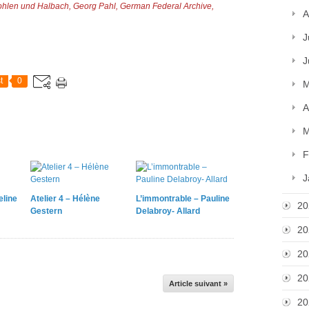
Bohlen und Halbach, Georg Pahl, German Federal Archive,
A
J
J
t
0
M
A
M
F
J
eline
Atelier 4 – Hélène
L’immontrable – Pauline
20
Gestern
Delabroy- Allard
20
20
20
Article suivant »
20