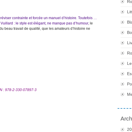
Ro
Li
réviser contrainte et forcée un manuel d’histoire. Toutefois …
Bl
ic Vuillard : le style est élégant, ne manque pas d’humour,
le
u beau travail de qualité, que les amateurs d’histoire ne
Bo
Li
Ro
Le
Es
Po
SBN : 978-2-330-07897-3
Me
Arch
20