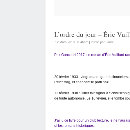
L’ordre du jour – Éric Vuil
12 Mars 2018, 11:46am
|
Publié par Laure
Prix Goncourt 2017, ce roman d’Éric Vuillard rac
20 février 1933 : vingt-quatre grands financier
Reichstag, et financent le parti nazi.
12 février 1938 : Hitler fait signer à Schnuschni
de toute autonomie. Le 16 février, elle tombe so
J’ai lu ce livre pour un club lecture, je ne l’aura
et les romans historiques.