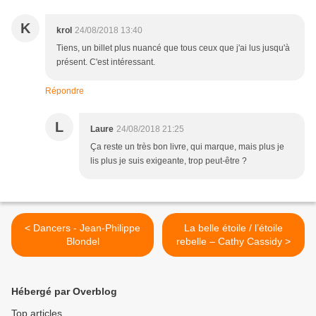
K
krol
24/08/2018 13:40
Tiens, un billet plus nuancé que tous ceux que j'ai lus jusqu'à
présent. C'est intéressant.
Répondre
L
Laure
24/08/2018 21:25
Ça reste un très bon livre, qui marque, mais plus je
lis plus je suis exigeante, trop peut-être ?
< Dancers - Jean-Philippe
La belle étoile / l’étoile
Blondel
rebelle – Cathy Cassidy >
Hébergé par Overblog
Top articles