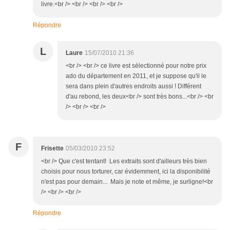
livre.<br /> <br /> <br /> <br />
Répondre
L
Laure
15/07/2010 21:36
<br /> <br /> ce livre est sélectionné pour notre prix
ado du département en 2011, et je suppose qu'il le
sera dans plein d'autres endroits aussi ! Différent
d'au rebond, les deux<br /> sont très bons...<br /> <br
/> <br /> <br />
F
Frisette
05/03/2010 23:52
<br /> Que c'est tentant! Les extraits sont d'ailleurs très bien
choisis pour nous torturer, car évidemment, ici la disponibilité
n'est pas pour demain... Mais je note et même, je surligne!<br
/> <br /> <br />
Répondre