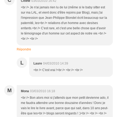
C
Céline
03/03/2010 16:42
<br /> Je n'ai jamais rien lu de lui (même si le baby sitter est
sur ma LAL, et vient donc d'être rejoins par Blog), mais j'ai
l'impression que Jean-Philippe Blondel écrit beaucoup sur la
paternité, les<br /> relations d'un homme avec des/ses
enfants.<br /> C'est rare, et c'est une belle chose que d'avoir
le témoignage d'un homme sur cet aspect de notre vie.<br />
<br /> <br />
Répondre
L
Laure
04/03/2010 14:39
<br /> C'est vrai !<br /> <br /> <br />
M
Mona
03/03/2010 16:18
<br /> Bon alors moi si j'attends que mon petit devienne ado, il
me faudra attendre une bonne douzaine d'années ! Donc je
vais le lire le livre avant, parce que qui sait, dans 10 ans peut-
être que les<br /> blogs seront ringards ! :)<br /> <br /> <br />