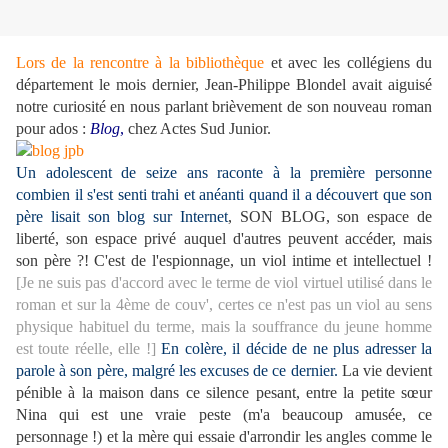
Lors de la rencontre à la bibliothèque
et avec les collégiens du
département le mois dernier, Jean-Philippe Blondel avait aiguisé
notre curiosité en nous parlant brièvement de son nouveau roman
pour ados :
Blog
,
chez Actes Sud Junior.
Un adolescent de seize ans raconte à la première personne
combien il s'est senti trahi et anéanti quand il a découvert que son
père lisait son blog sur Internet
, SON BLOG, son espace de
liberté, son espace privé auquel d'autres peuvent accéder, mais
son père ?! C'est de l'espionnage, un viol intime et intellectuel !
[Je ne suis pas d'accord avec le terme de viol virtuel utilisé dans le
roman et sur la 4ème de couv', certes ce n'est pas un viol au sens
physique habituel du terme, mais la souffrance du jeune homme
est toute réelle, elle !]
En colère, il décide de ne plus adresser la
parole à son père, malgré les excuses de ce dernier.
La vie devient
pénible à la maison dans ce silence pesant, entre la petite sœur
Nina qui est une vraie peste (m'a beaucoup amusée, ce
personnage !) et la mère qui essaie d'arrondir les angles comme le