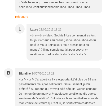
m'aide beaucoup dans mes recherches. merci donc et
belle<br /> continuation!!sophie<br /> <br /> <br /> <br />
Répondre
L
Laure
23/09/2011 18:21
<br /> <br /> Merci Sophie ! (ces commentaires font
toujours chauds au coeur !)<br /> <br /> <br /> As-tu
noté le Maud Lethielleux, "tout près le bout du
monde" ? il me semble parfait pour ces<br />
relations aux ados.<br /> <br /> <br /> <br />
B
Blandine
10/07/2010 17:28
<br /> <br /> J'ai adoré ce livre et pourtant, j'ai plus de 28 ans,
pas d'enfants mais pas célibataire. Sérieusement, je l'ai
préféré à Au rebond qui m'avait déjà séduite. Quelle écriture!!
Je me remémore mon<br /> adolescence et je me dis que ce
sentiment de "violation" d'intimité est bien décrit et les ados de
mon comité de lecture qui l'ont lu, se sont retrouvés dans ce