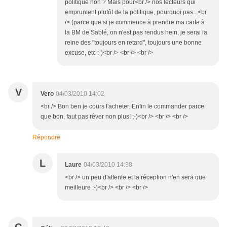
politique non ? Mais pour<br /> nos lecteurs qui
empruntent plutôt de la politique, pourquoi pas...<br
/> (parce que si je commence à prendre ma carte à
la BM de Sablé, on n'est pas rendus hein, je serai la
reine des "toujours en retard", toujours une bonne
excuse, etc :-)<br /> <br /> <br />
V
Vero
04/03/2010 14:02
<br /> Bon ben je cours l'acheter. Enfin le commander parce
que bon, faut pas rêver non plus! ;-)<br /> <br /> <br />
Répondre
L
Laure
04/03/2010 14:38
<br /> un peu d'attente et la réception n'en sera que
meilleure :-)<br /> <br /> <br />