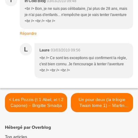
I
In Cold Blog
03/03/2010 09:48
<br /> Bon, je ne suis pas célibataire, j'ai plus de 28 ans, mais
je n'ai pas d'enfants... n'empêche que je vais tenter l'aventure
<br /> <br /> <br />
Répondre
L
Laure
03/03/2010 09:56
<br /> Ce sont les exceptions qui confirment la règle,
c'est bien connu. Je t'encourage à tenter l'aventure
<br /> <br /> <br />
< Les Pozzis (t.1 Abel, et t.2
Un pour deux (la trilogie
Capone) – Brigitte Smadja
Twain tome 1) – Martin
Winckler >
Hébergé par Overblog
Top articles