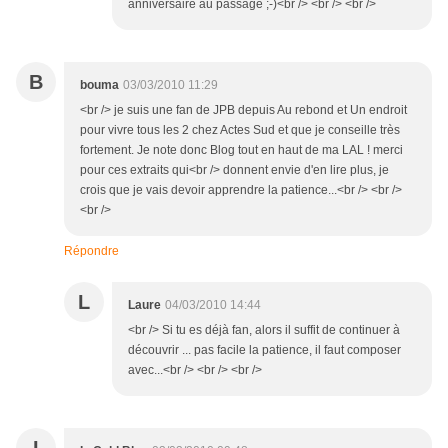
anniversaire au passage ;-)<br /> <br /> <br />
B
bouma
03/03/2010 11:29
<br /> je suis une fan de JPB depuis Au rebond et Un endroit
pour vivre tous les 2 chez Actes Sud et que je conseille très
fortement. Je note donc Blog tout en haut de ma LAL ! merci
pour ces extraits qui<br /> donnent envie d'en lire plus, je
crois que je vais devoir apprendre la patience...<br /> <br />
<br />
Répondre
L
Laure
04/03/2010 14:44
<br /> Si tu es déjà fan, alors il suffit de continuer à
découvrir ... pas facile la patience, il faut composer
avec...<br /> <br /> <br />