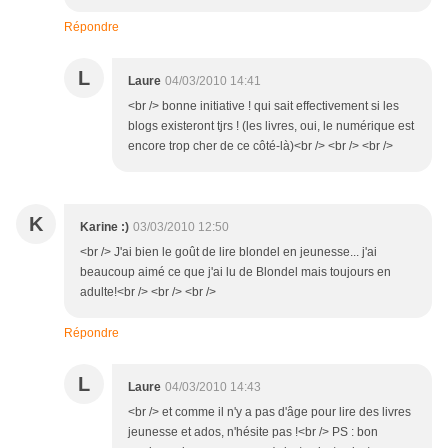
Répondre
L
Laure
04/03/2010 14:41
<br /> bonne initiative ! qui sait effectivement si les
blogs existeront tjrs ! (les livres, oui, le numérique est
encore trop cher de ce côté-là)<br /> <br /> <br />
K
Karine :)
03/03/2010 12:50
<br /> J'ai bien le goût de lire blondel en jeunesse... j'ai
beaucoup aimé ce que j'ai lu de Blondel mais toujours en
adulte!<br /> <br /> <br />
Répondre
L
Laure
04/03/2010 14:43
<br /> et comme il n'y a pas d'âge pour lire des livres
jeunesse et ados, n'hésite pas !<br /> PS : bon