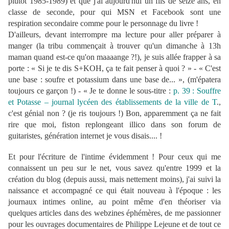
plutôt 1985-1989) et que j'ai aujourd'hui un fils de seize ans, en
classe de seconde, pour qui MSN et Facebook sont une
respiration secondaire comme pour le personnage du livre !
D'ailleurs, devant interrompre ma lecture pour aller préparer à
manger (la tribu commençait à trouver qu'un dimanche à 13h
maman quand est-ce qu'on maaaange ?!), je suis allée frapper à sa
porte : « Si je te dis S+KOH, ça te fait penser à quoi ? » - « C'est
une base : soufre et potassium dans une base de... », (m'épatera
toujours ce garçon !) - « Je te donne le sous-titre :
p. 39 : Souffre
et Potasse – journal lycéen des établissements de la ville de T
.,
c'est génial non ? (je ris toujours !) Bon, apparemment ça ne fait
rire que moi, fiston replongeant illico dans son forum de
guitaristes, génération internet je vous disais.... !
Et pour l'écriture de l'intime évidemment ! Pour ceux qui me
connaissent un peu sur le net, vous savez qu'entre 1999 et la
création du blog (depuis aussi, mais nettement moins), j'ai suivi la
naissance et accompagné ce qui était nouveau à l'époque : les
journaux intimes online, au point même d'en théoriser via
quelques articles dans des webzines éphémères, de me passionner
pour les ouvrages documentaires de Philippe Lejeune et de tout ce