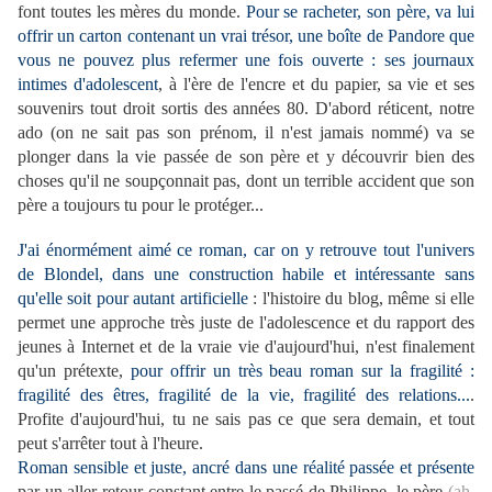
font toutes les mères du monde.
Pour se racheter, son père, va lui
offrir un carton contenant un vrai trésor, une boîte de Pandore que
vous ne pouvez plus refermer une fois ouverte : ses journaux
intimes d'adolescent
, à l'ère de l'encre et du papier, sa vie et ses
souvenirs tout droit sortis des années 80. D'abord réticent, notre
ado (on ne sait pas son prénom, il n'est jamais nommé) va se
plonger dans la vie passée de son père et y découvrir bien des
choses qu'il ne soupçonnait pas, dont un terrible accident que son
père a toujours tu pour le protéger...
J'ai énormément aimé ce roman, car on y retrouve tout l'univers
de Blondel, dans une construction habile et intéressante sans
qu'elle soit pour autant artificielle
: l'histoire du blog, même si elle
permet une approche très juste de l'adolescence et du rapport des
jeunes à Internet et de la vraie vie d'aujourd'hui, n'est finalement
qu'un prétexte,
pour offrir un très beau roman sur la fragilité :
fragilité des êtres, fragilité de la vie, fragilité des relations...
.
Profite d'aujourd'hui, tu ne sais pas ce que sera demain, et tout
peut s'arrêter tout à l'heure.
Roman sensible et juste, ancré dans une réalité passée et présente
par un aller-retour constant entre le passé de Philippe, le père
(ah,