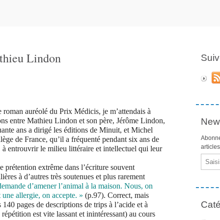
athieu Lindon
Suiv
 roman auréolé du Prix Médicis, je m’attendais à
tions entre Mathieu Lindon et son père, Jérôme Lindon,
News
ante ans a dirigé les éditions de Minuit, et Michel
Abonne
lège de France, qu’il a fréquenté pendant six ans de
article
entrouvrir le milieu littéraire et intellectuel qui leur
Email
ne prétention extrême dans l’écriture souvent
lières à d’autres très soutenues et plus rarement
 demande d’amener l’animal à la maison. Nous, on
 une allergie, on accepte. »
(p.97). Correct, mais
Caté
140 pages de descriptions de trips à l’acide et à
répétition est vite lassant et inintéressant) au cours