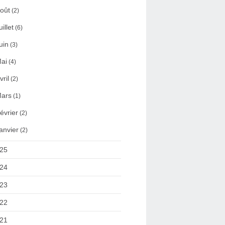
oût
(2)
uillet
(6)
uin
(3)
ai
(4)
vril
(2)
ars
(1)
évrier
(2)
anvier
(2)
25
24
23
22
21