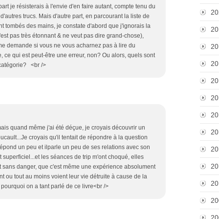
rt je résisterais à l'envie d'en faire autant, compte tenu du
20
autres trucs. Mais d'autre part, en parcourant la liste de
t tombés des mains, je constate d'abord que j'ignorais la
20
 n'est pas très étonnant & ne veut pas dire grand-chose),
e me demande si vous ne vous acharnez pas à lire du
20
, ce qui est peut-être une erreur, non? Ou alors, quels sont
20
catégorie? <br />
20
20
20
..;mais quand même j'ai été déçue, je croyais découvrir un
20
ult...Je croyais qu'il tentait de répondre à la question
il répond un peu et ilparle un peu de ses relations avec son
20
 superficiel...et les séances de trip m'ont choqué, elles
20
est sans danger, que c'est même une expérience absolument
t ou tout au moins voient leur vie détruite à cause de la
20
ourquoi on a tant parlé de ce livre<br />
20
20