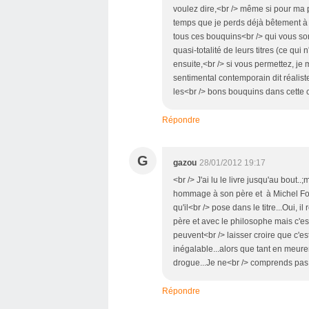
voulez dire,<br /> même si pour ma pa
temps que je perds déjà bêtement à d'
tous ces bouquins<br /> qui vous son
quasi-totalité de leurs titres (ce qui
ensuite,<br /> si vous permettez, j
sentimental contemporain dit réaliste
les<br /> bons bouquins dans cette 
Répondre
G
gazou
28/01/2012 19:17
<br /> J'ai lu le livre jusqu'au bout
hommage à son père et à Michel Fouca
qu'il<br /> pose dans le titre...Oui, 
père et avec le philosophe mais c'est
peuvent<br /> laisser croire que c'
inégalable...alors que tant en meuren
drogue...Je ne<br /> comprends pas p
Répondre