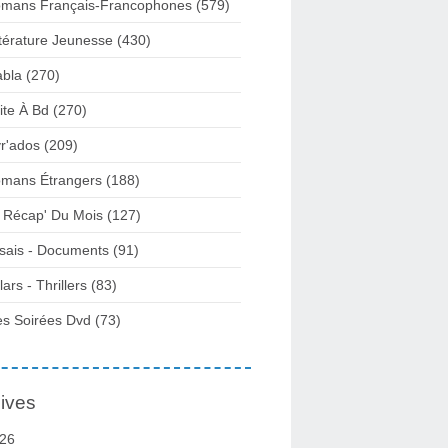
mans Français-Francophones
(579)
ttérature Jeunesse
(430)
abla
(270)
ite À Bd
(270)
vr'ados
(209)
mans Étrangers
(188)
 Récap' Du Mois
(127)
sais - Documents
(91)
lars - Thrillers
(83)
s Soirées Dvd
(73)
ives
26