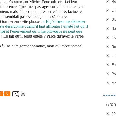
Ro
que très rarement Michel Foucault, celui-ci leur
n absence. Quelques passages sur la rencontre avec
Li
eur, mais là encore, du très terre à terre, factuel et
e semblait pas évoluer, j’ai laissé tomber.
Bl
t tomber sur cette phrase :
« Et j’ai beau me démener
este désarçonné quand il faut affronter l’entêté fait qu’il
Bo
rroi et l’énervement qu’il me provoque ne peut que
 ?
Le fait qu’il serait entêté ? Parce qu’avec le verbe
Li
a à une élite germanopratine, mais qui m’est tombé
Ro
Le
Es
Po
Me
t
0
Arch
20