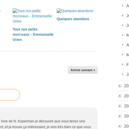
A
J
Quelques abandons
J
Tous nos petits
morceaux – Emmanuelle
M
Urien
A
M
F
Article suivant »
J
20
20
20
20
le livre de N. Kuperman je découvre que vous tenez une
20
t, et je trouve ça intéressant, je vois très bien ce que vous