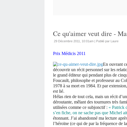
Ce qu'aimer veut dire - M
29 Décembre 2011, 10:01am
|
Publié par Laure
Prix Médicis 2011
En ouvrant ce
découvrir un récit personnel sur les rela
le grand éditeur qui pendant plus de cinqu
Foucault, philosophe et professeur au Col
1978 à sa mort en 1984. Et par extension, à 
est lié.
Hélas rien de tout cela, mais un récit d’u
déroutante, mêlant des tournures très fami
utilisées comme ce subjonctif :
« Patrick
s’en fiche, on ne sache pas que Michel ait
étonnant. J’ai abandonné ma lecture après 
l’héroïne (ce qui de par la fréquence de la 