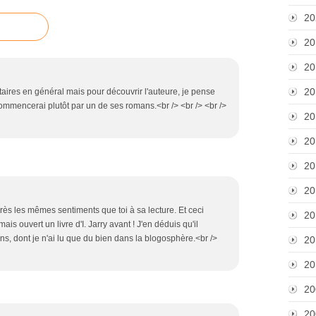
20
20
20
20
taires en général mais pour découvrir l'auteure, je pense
 commencerai plutôt par un de ses romans.<br /> <br /> <br />
20
20
20
20
près les mêmes sentiments que toi à sa lecture. Et ceci
20
ais ouvert un livre d'I. Jarry avant ! J'en déduis qu'il
ns, dont je n'ai lu que du bien dans la blogosphère.<br />
20
20
20
20