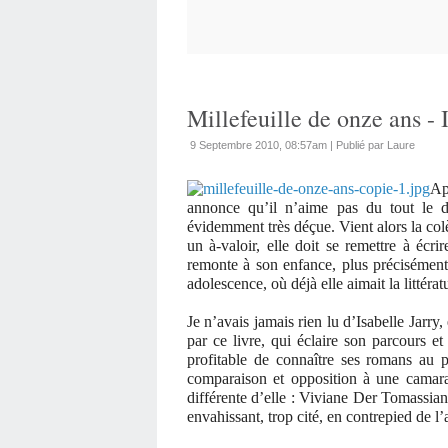
Millefeuille de onze ans - 
9 Septembre 2010, 08:57am
|
Publié par Laure
Ap
annonce qu’il n’aime pas du tout le de
évidemment très déçue. Vient alors la colèr
un à-valoir, elle doit se remettre à écrir
remonte à son enfance, plus précisément 
adolescence, où déjà elle aimait la littérat
Je n’avais jamais rien lu d’Isabelle Jar
par ce livre, qui éclaire son parcours e
profitable de connaître ses romans au pr
comparaison et opposition à une camara
différente d’elle : Viviane Der Tomassian
envahissant, trop cité, en contrepied de l’