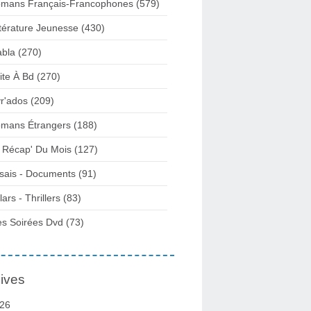
mans Français-Francophones
(579)
ttérature Jeunesse
(430)
abla
(270)
ite À Bd
(270)
vr'ados
(209)
mans Étrangers
(188)
 Récap' Du Mois
(127)
sais - Documents
(91)
lars - Thrillers
(83)
s Soirées Dvd
(73)
ives
26