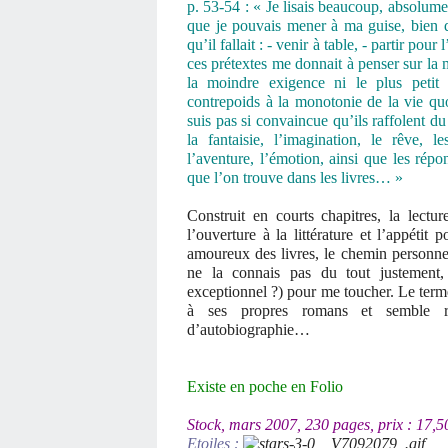
p. 53-54 : « Je lisais beaucoup, absolume
que je pouvais mener à ma guise, bien q
qu’il fallait : - venir à table, - partir pour
ces prétextes me donnait à penser sur la
la moindre exigence ni le plus petit e
contrepoids à la monotonie de la vie quo
suis pas si convaincue qu’ils raffolent du 
la fantaisie, l’imagination, le rêve, 
l’aventure, l’émotion, ainsi que les répo
que l’on trouve dans les livres… »
Construit en courts chapitres, la lect
l’ouverture à la littérature et l’appétit 
amoureux des livres, le chemin personnel
ne la connais pas du tout justement,
exceptionnel ?) pour me toucher. Le term
à ses propres romans et semble ra
d’autobiographie…
Existe en poche en Folio
Stock, mars 2007, 230 pages, prix : 17,5
Etoiles :