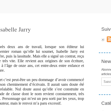
Isabelle Jarry
Suiv
rès deux ans de travail, lorsque son éditeur lui
rnier roman qu’elle lui soumet, Isabelle Jarry est
e, puis la lassitude. Mais elle a signé un contrat, reçu
e très vite. Elle revient aux origines de son écriture,
News
à l’âge de onze ans, cet entre-deux entre enfance et
Abonne
ure.
article
ry, et c’est peut-être un peu dommage d’avoir commencé
Email
t son cheminement d’écrivain. Il aurait sans doute été
éalable. Nul doute aussi qu’elle s’est construite en
de de classe dont le nom revient constamment, très
. Personnage qui m’est un peu sorti par les yeux, trop
Caté
auteur, mais le renvoi m’a paru excessif.