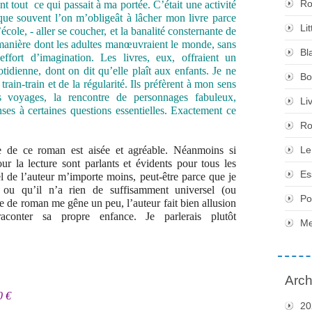
Ro
nt tout
ce qui passait à ma portée. C’était une activité
ue souvent l’on m’obligeât à lâcher mon livre parce
Li
 l’école, - aller se coucher, et la banalité consternante de
 manière dont les adultes manœuvraient le monde, sans
Bl
ffort d’imagination. Les livres, eux, offraient un
tidienne, dont on dit qu’elle plaît aux enfants. Je ne
Bo
train-train et de la régularité. Ils préfèrent à mon sens
les voyages, la rencontre de personnages fabuleux,
Li
nses à certaines questions essentielles. Exactement ce
Ro
ure de ce roman est aisée et agréable. Néanmoins si
Le
pour la lecture sont parlants et évidents pour tous les
Es
 de l’auteur m’importe moins, peut-être parce que je
 ou qu’il n’a rien de suffisamment universel (ou
Po
e de roman me gêne un peu, l’auteur fait bien allusion
conter sa propre enfance. Je parlerais plutôt
Me
Arch
0 €
20