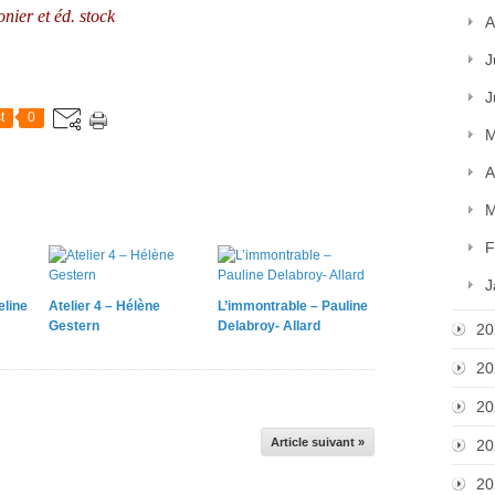
nier et éd. stock
A
J
J
t
0
M
A
M
F
J
eline
Atelier 4 – Hélène
L’immontrable – Pauline
Gestern
Delabroy- Allard
20
20
20
Article suivant »
20
20