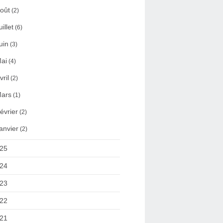
oût
(2)
uillet
(6)
uin
(3)
ai
(4)
vril
(2)
ars
(1)
évrier
(2)
anvier
(2)
25
24
23
22
21