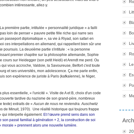
Ro
combien intéressante, allez-y.
Li
Bl
La première partie, intitulée « personnalité juridique » a failli
Bo
as loin de penser « pauvre petite fille riche qui narre ses
un passeport diplomatique », sa vie à Riyad, son safari en
Li
oi ces interpellations en allemand, qui rappellent bien sûr une
 je poursuis. La deuxième partie s'intitule : « la personne
Ro
utissant premier chapitre sur la philosophie allemande, Sophie
e cours sur Heidegger (son petit Heidi) et Arendt me perd. Ou
Le
n qui vous accroche, Valdoie, la Savoureuse, Belfort c'est toute
rg et ses universités, mon adolescence. Ça me parle enfin,
Es
is son expérience de juriste à Paris (kafkaïenne), le Niger,
Po
plus essentielle, « l'unicité ». Visite de A et B, choix d'un code
Me
écouverte tardive du nazisme de son grand-père, nombreux
 texte) extraits de «
Aucun de nous ne reviendra. Auschwitz
ns de Minuit, 1970). Une réalité historique qui toujours frappe
» qui interpelle également.
Et l’œuvre prend sens dans son
Arch
 son passé familial à génération + 2, la construction de soi
t « morale » prennent alors une nouvelle lumière.
20