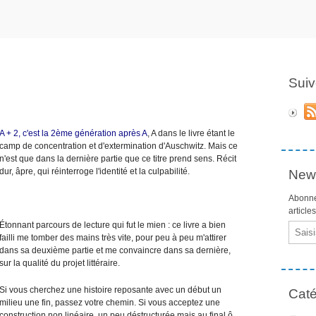
Suiv
A + 2, c'est la 2ème génération après A
, A dans le livre étant le
camp de concentration et d'extermination d'Auschwitz. Mais ce
n'est que dans la dernière partie que ce titre prend sens. Récit
dur, âpre, qui réinterroge l'identité et la culpabilité.
News
Abonne
article
Étonnant parcours de lecture qui fut le mien : ce livre a bien
Email
failli me tomber des mains très vite, pour peu à peu m'attirer
dans sa deuxième partie et me convaincre dans sa dernière,
sur la qualité du projet littéraire.
Si vous cherchez une histoire reposante avec un début un
Caté
milieu une fin, passez votre chemin. Si vous acceptez une
construction non linéaire, un peu déstructurée mais au final ô