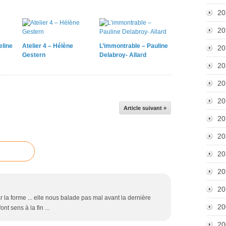
20
20
eline
Atelier 4 – Hélène
L’immontrable – Pauline
20
Gestern
Delabroy- Allard
20
20
20
Article suivant »
20
20
20
20
20
 la forme ... elle nous balade pas mal avant la dernière
20
ont sens à la fin ...
20