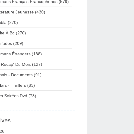
mans Français-Francophones
(579)
ttérature Jeunesse
(430)
abla
(270)
ite À Bd
(270)
vr'ados
(209)
mans Étrangers
(188)
 Récap' Du Mois
(127)
sais - Documents
(91)
lars - Thrillers
(83)
s Soirées Dvd
(73)
ives
26