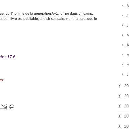
A
ée. Lui l'homme de la génération A+1, juif né dans un camp.
J
on livre est publiable, choisir ses pairs viendrait presque le
J
M
A
M
ix : 17 €
F
J
er
20
20
20
20
20