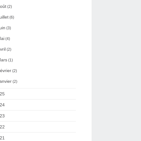
oût
(2)
uillet
(6)
uin
(3)
ai
(4)
vril
(2)
ars
(1)
évrier
(2)
anvier
(2)
25
24
23
22
21