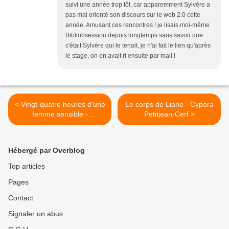
suivi une année trop tôt, car apparemment Sylvère a
pas mal orienté son discours sur le web 2.0 cette
année. Amusant ces rencontres ! je lisais moi-même
Bibliobsession depuis longtemps sans savoir que
c'était Sylvère qui le tenait, je n'ai fait le lien qu'après
le stage, on en avait ri ensuite par mail !
< Vingt-quatre heures d'une
Le corps de Liane - Cypora
femme sensible -
Petitjean-Cerf >
Constance de Salm (1824)
Hébergé par Overblog
Top articles
Pages
Contact
Signaler un abus