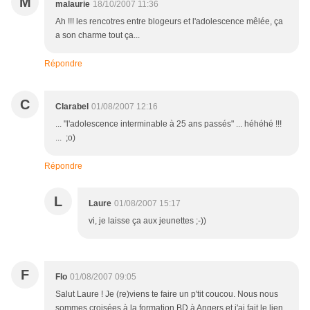
M
malaurie
18/10/2007 11:36
Ah !!! les rencotres entre blogeurs et l'adolescence mêlée, ça
a son charme tout ça...
Répondre
C
Clarabel
01/08/2007 12:16
... "l'adolescence interminable à 25 ans passés" ... héhéhé !!!
... ;o)
Répondre
L
Laure
01/08/2007 15:17
vi, je laisse ça aux jeunettes ;-))
F
Flo
01/08/2007 09:05
Salut Laure ! Je (re)viens te faire un p'tit coucou. Nous nous
sommes croisées à la formation BD à Angers et j'ai fait le lien