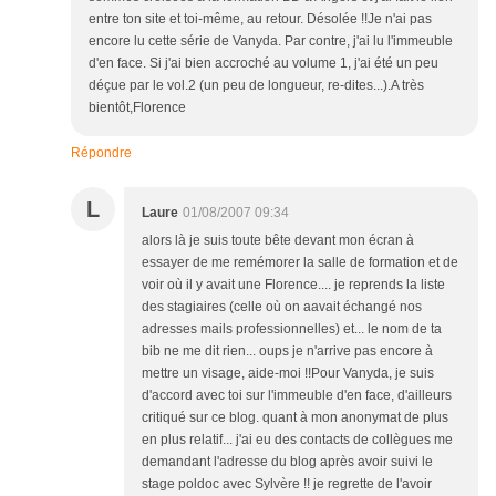
entre ton site et toi-même, au retour. Désolée !!Je n'ai pas
encore lu cette série de Vanyda. Par contre, j'ai lu l'immeuble
d'en face. Si j'ai bien accroché au volume 1, j'ai été un peu
déçue par le vol.2 (un peu de longueur, re-dites...).A très
bientôt,Florence
Répondre
L
Laure
01/08/2007 09:34
alors là je suis toute bête devant mon écran à
essayer de me remémorer la salle de formation et de
voir où il y avait une Florence.... je reprends la liste
des stagiaires (celle où on aavait échangé nos
adresses mails professionnelles) et... le nom de ta
bib ne me dit rien... oups je n'arrive pas encore à
mettre un visage, aide-moi !!Pour Vanyda, je suis
d'accord avec toi sur l'immeuble d'en face, d'ailleurs
critiqué sur ce blog. quant à mon anonymat de plus
en plus relatif... j'ai eu des contacts de collègues me
demandant l'adresse du blog après avoir suivi le
stage poldoc avec Sylvère !! je regrette de l'avoir