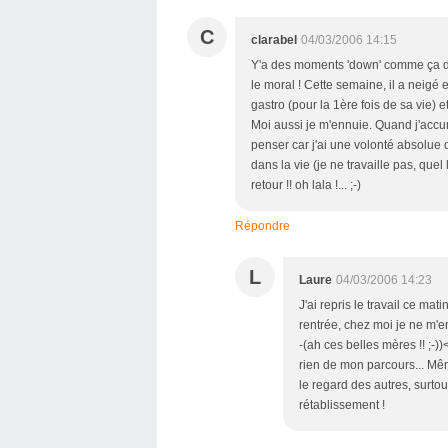
C
clarabel
04/03/2006 14:15
Y'a des moments 'down' comme ça dans
le moral ! Cette semaine, il a neigé e
gastro (pour la 1ère fois de sa vie)
Moi aussi je m'ennuie. Quand j'accum
penser car j'ai une volonté absolue 
dans la vie (je ne travaille pas, qu
retour !! oh lala !... ;-)
Répondre
L
Laure
04/03/2006 14:23
J'ai repris le travail ce mati
rentrée, chez moi je ne m'
-(ah ces belles mères !! ;-))
rien de mon parcours... Même
le regard des autres, surto
rétablissement !