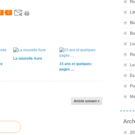
Ro
Li
t
0
Bl
Bo
Li
Ro
La nouvelle Aure
ée
15 ans et quelques
Le
pages ....
Es
Po
Me
Article suivant »
Arch
20