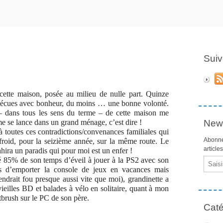
Suiv
cette maison, posée au milieu de nulle part. Quinze
 vécues avec bonheur, du moins … une bonne volonté.
 – dans tous les sens du terme – de cette maison me
 se lance dans un grand ménage, c’est dire !
News
 à toutes ces contradictions/convenances familiales qui
Abonne
froid, pour la seizième année, sur la même route. Le
article
rahira un paradis qui pour moi est un enfer !
é 85% de son temps d’éveil à jouer à la PS2 avec son
Email
pas d’emporter la console de jeux en vacances mais
iendrait fou presque aussi vite que moi), grandinette a
vieilles BD et balades à vélo en solitaire, quant à mon
tbrush sur le PC de son père.
Caté