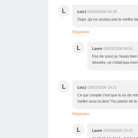
L
Lou:)
04/03/2006 04:38
Oups :)je ne voulais pas te mettre de 
Répondre
L
Laure
04/03/2006 08:01
Pas de souci je l'avais bie
désolée, ce n'était pas mon 
L
Lou:)
03/03/2006 18:21
Ce qui compte c'est que tu es de ret
mettre sous la dent ?Au plaisir de te 
Répondre
L
Laure
03/03/2006 20:47