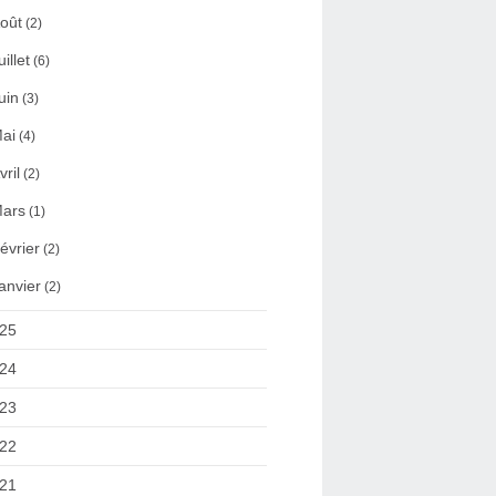
oût
(2)
uillet
(6)
uin
(3)
ai
(4)
vril
(2)
ars
(1)
évrier
(2)
anvier
(2)
25
24
23
22
21