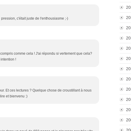
20
20
pression, c'était juste de l'enthousiasme ;-)
20
20
20
n compris comme cela ! J'ai répondu si vertement que cela?
20
intention !
20
20
20
our. Et ces lectures ? Quelque chose de croustillant à nous
lire et bienvenu :)
20
20
20
20