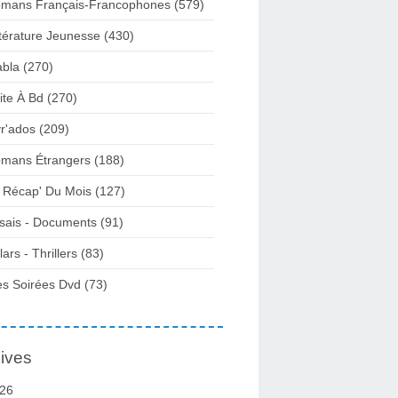
mans Français-Francophones
(579)
ttérature Jeunesse
(430)
abla
(270)
ite À Bd
(270)
vr'ados
(209)
mans Étrangers
(188)
 Récap' Du Mois
(127)
sais - Documents
(91)
lars - Thrillers
(83)
s Soirées Dvd
(73)
ives
26