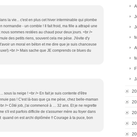
A
J
 la vie... c'est en plus cet hiver interminable qui plombe
n normandie - un comble ! Il fait froid, ma fille a attrapé une
J
 et nous sommes restées au chaud pour deux jours. <br />
M
ule des petits riens, souvent cela me pèse. J'évite d'y
d'avoir un moral en béton et me dire que je suis chanceuse
A
el luxe!).<br /> Mais sache que JE comprends ce blues du
M
F
J
20
n... sous la neige ! <br /> En fait je suis contente d'être
ennuie pas ! C'est là-bas que ça me pèse, chez belle-maman
20
<br /> Côté job, j'ai commencé à .... 32 ans. Et je ne regrette
 s'il est parfois difficile de s'assumer mère au foyer dans
20
ut quand on est archi diplômée !! Courage à ta puce, bon
20
20