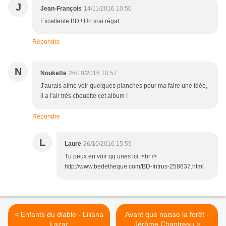
J
Jean-François
14/11/2016 10:50
Excellente BD ! Un vrai régal...
Répondre
N
Noukette
26/10/2016 10:57
J'aurais aimé voir quelques planches pour ma faire une idée,
il a l'air très chouette cet album !
Répondre
L
Laure
26/10/2016 15:59
Tu peux en voir qq unes ici :<br />
http://www.bedetheque.com/BD-Intrus-258637.html
< Enfants du diable - Liliana
Avant que naisse la forêt -
Lazar
Jérôme Chantreau >