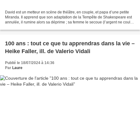
David est un metteur en scène de théâtre, en couple, et papa d’une petite
Miranda. Il apprend que son adaptation de la Tempête de Shakespeare est
annulée, il rumine alors sa déprime ; sa femme le secoue (l’argent ne coule
pas à flots) et lui demande de...
100 ans : tout ce que tu apprendras dans la vie –
Heike Faller, ill. de Valerio Vidali
Publié le 18/07/2024 à 14:36
Par
Laure