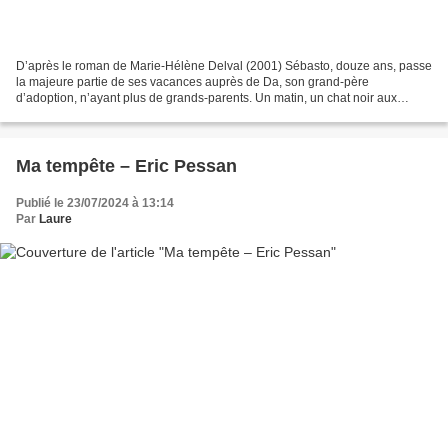
D’après le roman de Marie-Hélène Delval (2001) Sébasto, douze ans, passe
la majeure partie de ses vacances auprès de Da, son grand-père
d’adoption, n’ayant plus de grands-parents. Un matin, un chat noir aux
étranges yeux couleur argent se trouve devant...
Ma tempête – Eric Pessan
Publié le 23/07/2024 à 13:14
Par
Laure