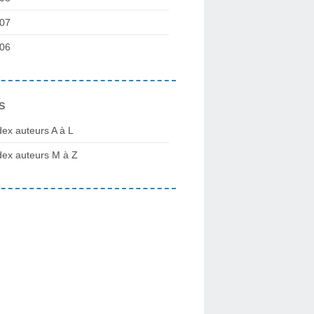
07
06
s
dex auteurs A à L
dex auteurs M à Z