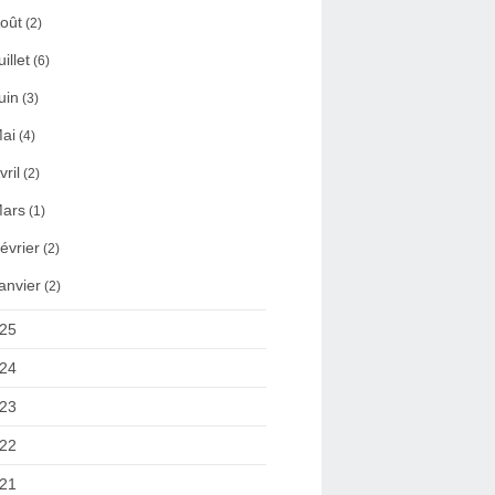
oût
(2)
uillet
(6)
uin
(3)
ai
(4)
vril
(2)
ars
(1)
évrier
(2)
anvier
(2)
25
24
23
22
21