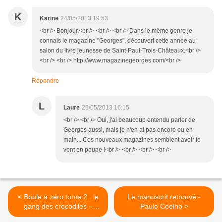
K
Karine
24/05/2013 19:53
<br /> Bonjour,<br /> <br /> <br /> Dans le même genre je
connais le magazine "Georges", découvert cette année au
salon du livre jeunesse de Saint-Paul-Trois-Châteaux.<br />
<br /> <br /> http://www.magazinegeorges.com/<br />
Répondre
L
Laure
25/05/2013 16:15
<br /> <br /> Oui, j'ai beaucoup entendu parler de
Georges aussi, mais je n'en ai pas encore eu en
main... Ces nouveaux magazines semblent avoir le
vent en poupe !<br /> <br /> <br /> <br />
< Boule à zéro tome 2 : le
Le manuscrit retrouvé -
gang des crocodiles –
Paulo Coelho >
Zidrou (scénario) et Ernst