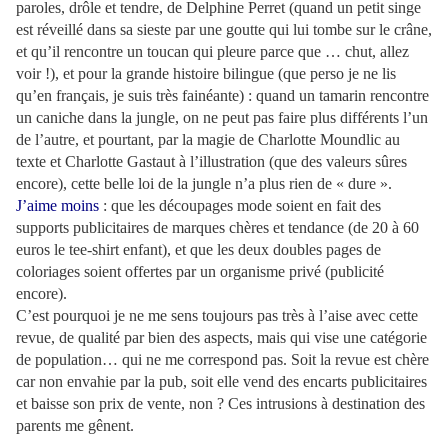
paroles, drôle et tendre, de Delphine Perret (quand un petit singe
est réveillé dans sa sieste par une goutte qui lui tombe sur le crâne,
et qu’il rencontre un toucan qui pleure parce que … chut, allez
voir !), et pour la grande histoire bilingue (que perso je ne lis
qu’en français, je suis très fainéante) : quand un tamarin rencontre
un caniche dans la jungle, on ne peut pas faire plus différents l’un
de l’autre, et pourtant, par la magie de Charlotte Moundlic au
texte et Charlotte Gastaut à l’illustration (que des valeurs sûres
encore), cette belle loi de la jungle n’a plus rien de « dure ».
J’aime moins
: que les découpages mode soient en fait des
supports publicitaires de marques chères et tendance (de 20 à 60
euros le tee-shirt enfant), et que les deux doubles pages de
coloriages soient offertes par un organisme privé (publicité
encore).
C’est pourquoi je ne me sens toujours pas très à l’aise avec cette
revue, de qualité par bien des aspects, mais qui vise une catégorie
de population… qui ne me correspond pas. Soit la revue est chère
car non envahie par la pub, soit elle vend des encarts publicitaires
et baisse son prix de vente, non ? Ces intrusions à destination des
parents me gênent.