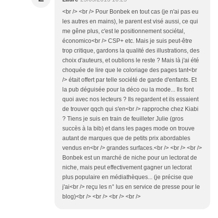
<br /> <br /> Pour Bonbek en tout cas (je n'ai pas eu
les autres en mains), le parent est visé aussi, ce qui
me gêne plus, c'est le positionnement sociétal,
économico<br /> CSP+ etc. Mais je suis peut-être
trop critique, gardons la qualité des illustrations, des
choix d'auteurs, et oublions le reste ? Mais là j'ai été
choquée de lire que le coloriage des pages tant<br
/> était offert par telle société de garde d'enfants. Et
la pub déguisée pour la déco ou la mode... Ils font
quoi avec nos lecteurs ? Ils regardent et ils essaient
de trouver qqch qui s'en<br /> rapproche chez Kiabi
? Tiens je suis en train de feuilleter Julie (gros
succès à la bib) et dans les pages mode on trouve
autant de marques que de petits prix abordables
vendus en<br /> grandes surfaces.<br /> <br /> <br />
Bonbek est un marché de niche pour un lectorat de
niche, mais peut effectivement gagner un lectorat
plus populaire en médiathèques... (je précise que
j'ai<br /> reçu les n° lus en service de presse pour le
blog)<br /> <br /> <br /> <br />