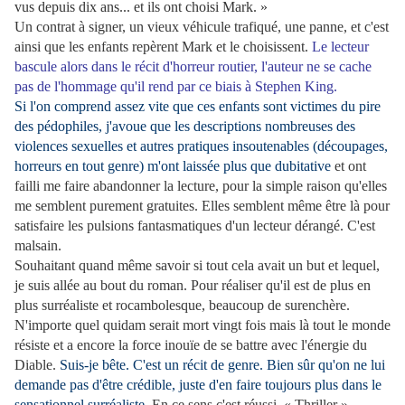
vus depuis dix ans... et ils ont choisi Mark. »
Un contrat à signer, un vieux véhicule trafiqué, une panne, et c'est
ainsi que les enfants repèrent Mark et le choisissent.
Le lecteur
bascule alors dans le récit d'horreur routier, l'auteur ne se cache
pas de l'hommage qu'il rend par ce biais à Stephen King.
Si l'on comprend assez vite que ces enfants sont victimes du pire
des pédophiles, j'avoue que les descriptions nombreuses des
violences sexuelles et autres pratiques insoutenables (découpages,
horreurs en tout genre) m'ont laissée plus que dubitative
et ont
failli me faire abandonner la lecture, pour la simple raison qu'elles
me semblent purement gratuites. Elles semblent même être là pour
satisfaire les pulsions fantasmatiques d'un lecteur dérangé. C'est
malsain.
Souhaitant quand même savoir si tout cela avait un but et lequel,
je suis allée au bout du roman. Pour réaliser qu'il est de plus en
plus surréaliste et rocambolesque, beaucoup de surenchère.
N'importe quel quidam serait mort vingt fois mais là tout le monde
résiste et a encore la force inouïe de se battre avec l'énergie du
Diable.
Suis-je bête. C'est un récit de genre. Bien sûr qu'on ne lui
demande pas d'être crédible, juste d'en faire toujours plus dans le
sensationnel surréaliste.
En ce sens c'est réussi. « Thriller »