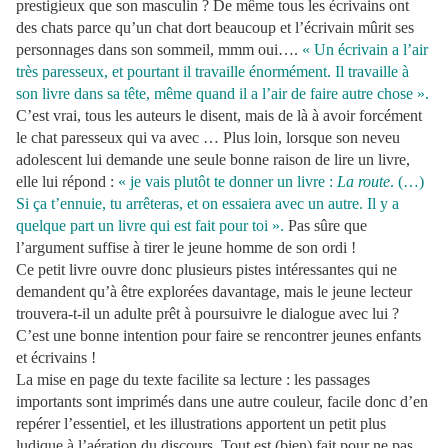
prestigieux que son masculin ? De même tous les écrivains ont
des chats parce qu’un chat dort beaucoup et l’écrivain mûrit ses
personnages dans son sommeil, mmm oui….
« Un écrivain a l’air
très paresseux, et pourtant il travaille énormément. Il travaille à
son livre dans sa tête, même quand il a l’air de faire autre chose ».
C’est vrai, tous les auteurs le disent, mais de là à avoir forcément
le chat paresseux qui va avec … Plus loin, lorsque son neveu
adolescent lui demande une seule bonne raison de lire un livre,
elle lui répond :
« je vais plutôt te donner un livre :
La route
. (…)
Si ça t’ennuie, tu arrêteras, et on essaiera avec un autre. Il y a
quelque part un livre qui est fait pour toi ».
Pas sûre que
l’argument suffise à tirer le jeune homme de son ordi !
Ce petit livre ouvre donc plusieurs pistes intéressantes qui ne
demandent qu’à être explorées davantage, mais le jeune lecteur
trouvera-t-il un adulte prêt à poursuivre le dialogue avec lui ?
C’est une bonne intention pour faire se rencontrer jeunes enfants
et écrivains !
La mise en page du texte facilite sa lecture : les passages
importants sont imprimés dans une autre couleur, facile donc d’en
repérer l’essentiel, et les illustrations apportent un petit plus
ludique à l’aération du discours. Tout est (bien) fait pour ne pas