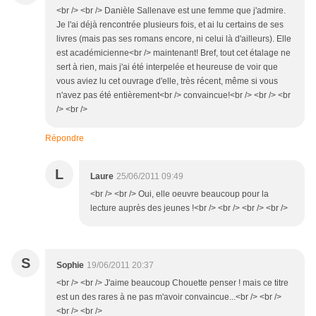
<br /> <br /> Danièle Sallenave est une femme que j'admire.
Je l'ai déjà rencontrée plusieurs fois, et ai lu certains de ses
livres (mais pas ses romans encore, ni celui là d'ailleurs). Elle
est académicienne<br /> maintenant! Bref, tout cet étalage ne
sert à rien, mais j'ai été interpelée et heureuse de voir que
vous aviez lu cet ouvrage d'elle, très récent, même si vous
n'avez pas été entièrement<br /> convaincue!<br /> <br /> <br
/> <br />
Répondre
L
Laure
25/06/2011 09:49
<br /> <br /> Oui, elle oeuvre beaucoup pour la
lecture auprès des jeunes !<br /> <br /> <br /> <br />
S
Sophie
19/06/2011 20:37
<br /> <br /> J'aime beaucoup Chouette penser ! mais ce titre
est un des rares à ne pas m'avoir convaincue...<br /> <br />
<br /> <br />