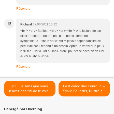
Répondre
R
Richard
17/06/2011 13:32
<br /> <br /> Bonjour !<br /> <br /> <br /> À la lecture de ton
billet, l'auteur(e) ne m'a pas paru particulièrement
sympathique ...<br /> <br /> <br /> je vais cependant lire ce
petit livre car il répond à un besoin. Après, je verrai si je peux
l'utiliser ...<br /> <br /> <br /> Merci pour cette découverte !<br
/> <br /> <br /> <br />
Répondre
< Où je sens que vous
Le Kididoc des Pourquoi –
n'avez pas fini de le voir...
Sylvie Baussier, illustré par
Didier Balicevic >
Hébergé par Overblog