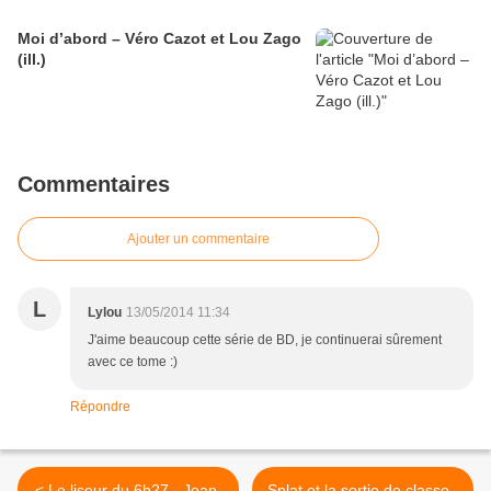
Moi d’abord – Véro Cazot et Lou Zago
(ill.)
Commentaires
Ajouter un commentaire
L
Lylou
13/05/2014 11:34
J'aime beaucoup cette série de BD, je continuerai sûrement
avec ce tome :)
Répondre
< Le liseur du 6h27 - Jean-
Splat et la sortie de classe -