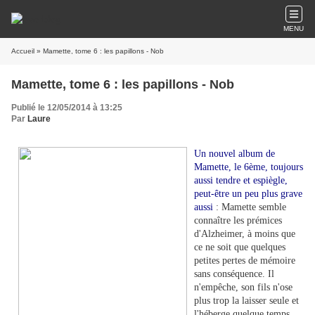
MENU
Accueil
» Mamette, tome 6 : les papillons - Nob
Mamette, tome 6 : les papillons - Nob
Publié le 12/05/2014 à 13:25
Par
Laure
Un nouvel album de
Mamette, le 6ème, toujours
aussi tendre et espiègle,
peut-être un peu plus grave
aussi
: Mamette semble
connaître les prémices
d'Alzheimer, à moins que
ce ne soit que quelques
petites pertes de mémoire
sans conséquence. Il
n'empêche, son fils n'ose
plus trop la laisser seule et
l'héberge quelque temps.