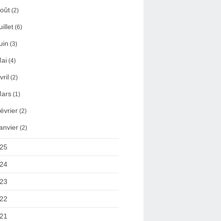
oût
(2)
uillet
(6)
uin
(3)
ai
(4)
vril
(2)
ars
(1)
évrier
(2)
anvier
(2)
25
24
23
22
21