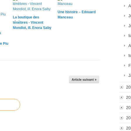
A
Une histoire – Edouard
J
La boutique des
Manceau
ténèbres - Vincent
J
Mondiot, ill. Enora Saby
s
M
e Piu
A
M
F
J
Article suivant »
20
20
20
20
20