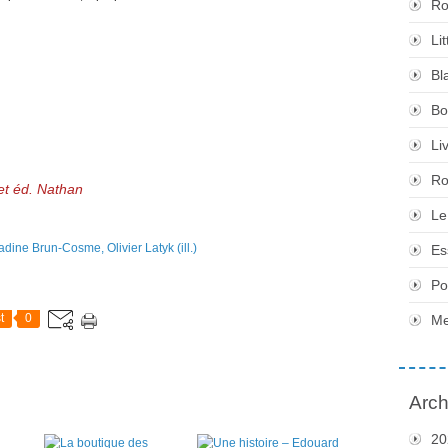
Ro
Li
Bl
Bo
Li
Ro
 et éd. Nathan
Le
Es
Po
t
0
Me
Arch
20