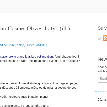
un-Cosme, Olivier Latyk (ill.)
Suiv
t attendre le grand jour, Léo est impatient.
Ainsi chaque jour il
News
petits sablés de Noël, mettre un beau pyjama, que c’est long 5
Abonne
article
Email
s découpes en forme d’étoile, que l’on suit de page en page,
és découpés à l’emporte-pièce ou du pyjama décoré de Léo.
e Noël… toujours aussi impatiemment !
Caté
es petites mains, à proposer dès 2 ans.