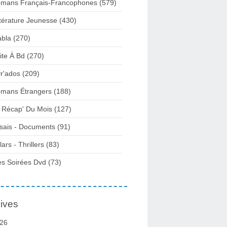
mans Français-Francophones
(579)
ttérature Jeunesse
(430)
abla
(270)
ite À Bd
(270)
vr'ados
(209)
mans Étrangers
(188)
 Récap' Du Mois
(127)
sais - Documents
(91)
lars - Thrillers
(83)
s Soirées Dvd
(73)
ives
26