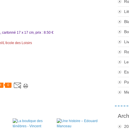
Ro
Li
Bl
Bo
, cartonné 17 x 17 cm, prix : 8.50 €
Li
l/L'école des Loisirs
Ro
Le
Es
Po
t
0
Me
Arch
20