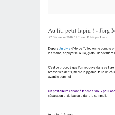
Au lit, petit lapin ! - Jörg
22 Décembre 2016, 11:31am
|
Publié par Laure
Depuis
Un Livre
d'Hervé Tullet, on ne compte plus 
les mains, appuyer ici ou là, gratouiller derrière l
C'est ce procédé que l'on retrouve dans ce livre 
brosser les dents, mettre le pyjama, faire un câlin
avant le sommeil.
Un petit album cartonné tendre et doux pour a
séparation et de bascule dans le sommeil.
(pour les 1-3 ans)