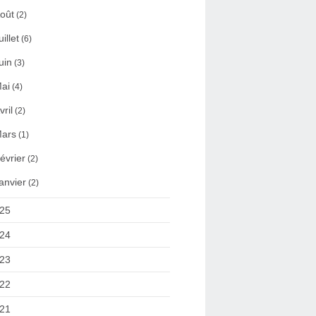
oût
(2)
uillet
(6)
uin
(3)
ai
(4)
vril
(2)
ars
(1)
évrier
(2)
anvier
(2)
25
24
23
22
21