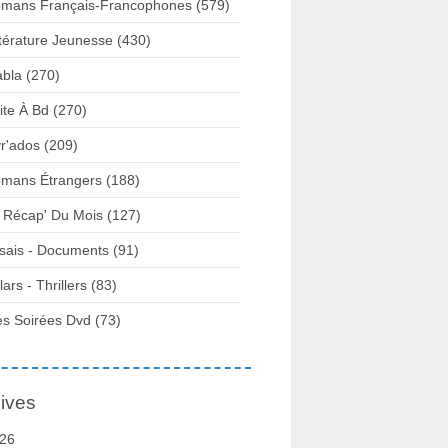
mans Français-Francophones
(579)
ttérature Jeunesse
(430)
abla
(270)
ite À Bd
(270)
vr'ados
(209)
mans Étrangers
(188)
 Récap' Du Mois
(127)
sais - Documents
(91)
lars - Thrillers
(83)
s Soirées Dvd
(73)
ives
26