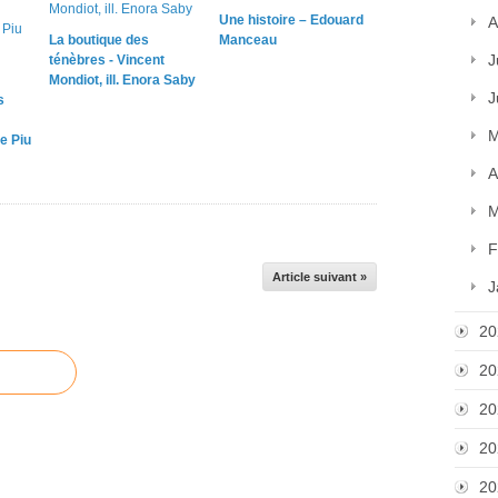
Une histoire – Edouard
A
La boutique des
Manceau
J
ténèbres - Vincent
Mondiot, ill. Enora Saby
J
s
M
e Piu
A
M
F
Article suivant »
J
20
20
20
20
20