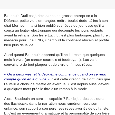
Baudouin Dutil est juriste dans une grosse entreprise à la
Défense, petite vie bien rangée, métro-boulot-dodo-câlins à son
chat Morrison. Il a si bien oublié ses rêves de jeunesse qu’il a
conçu un boitier électronique qui décompte les jours restants
avant la retraite. Son frère Luc, lui, est plus fantasque, plus libre :
médecin pour une ONG, il parcourt le continent africain et profite
bien plus de la vie.
Aussi quand Baudouin apprend qu’il ne lui reste que quelques
mois à vivre (un cancer sournois et foudroyant), Luc va le
convaincre de tout plaquer et de vivre enfin ses rêves.
« On a deux vies, et la deuxième commence quand on se rend
compte qu’on en a qu’une »,
c’est cette citation de Confucius que
l’auteur a choisi de mettre en exergue. C’est depuis aussi devenu
à quelques mots près le titre d’un roman à la mode.
Alors, Baudouin en sera-t-il capable ? Par le jeu des couleurs,
des flashbacks dans la narration nous ramènent vers son
enfance, son rapport à son père, ses rêves avortés de guitariste.
Et c’est un événement dramatique et la personnalité de son frère