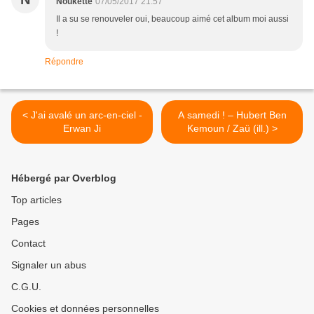
Noukette
07/05/2017 21:57
Il a su se renouveler oui, beaucoup aimé cet album moi aussi
!
Répondre
< J'ai avalé un arc-en-ciel -
A samedi ! – Hubert Ben
Erwan Ji
Kemoun / Zaü (ill.) >
Hébergé par Overblog
Top articles
Pages
Contact
Signaler un abus
C.G.U.
Cookies et données personnelles