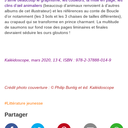
J’aime beaucoup le graphisme, les couleurs, la mise en page, les
clins d’œil animaliers
(beaucoup d’animaux renvoient à d’autres
albums de cet illustrateur) et les références au conte de Boucle
d’or notamment (les 3 bols et les 3 chaises de tailles différentes),
au crapaud qui se transforme en prince charmant. La multitude
de saumons sur fond rose des pages liminaires et finales
devraient séduire les ours gloutons !
Kaléidoscope, mars 2020, 13 €, ISBN : 978-2-37888-014-9
Crédit photo couverture : © Philip Buntig et éd. Kaléidoscope
#Littérature jeunesse
Partager