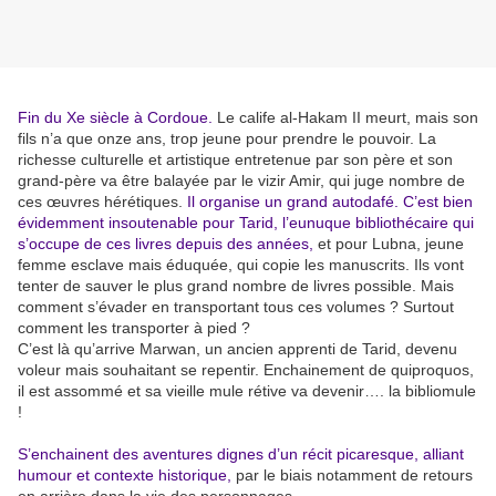
Fin du Xe siècle à Cordoue.
Le calife al-Hakam II meurt, mais son
fils n’a que onze ans, trop jeune pour prendre le pouvoir. La
richesse culturelle et artistique entretenue par son père et son
grand-père va être balayée par le vizir Amir, qui juge nombre de
ces œuvres hérétiques.
Il organise un grand autodafé. C’est bien
évidemment insoutenable pour Tarid, l’eunuque bibliothécaire qui
s’occupe de ces livres depuis des années,
et pour Lubna, jeune
femme esclave mais éduquée, qui copie les manuscrits. Ils vont
tenter de sauver le plus grand nombre de livres possible. Mais
comment s’évader en transportant tous ces volumes ? Surtout
comment les transporter à pied ?
C’est là qu’arrive Marwan, un ancien apprenti de Tarid, devenu
voleur mais souhaitant se repentir. Enchainement de quiproquos,
il est assommé et sa vieille mule rétive va devenir…. la bibliomule
!
S’enchainent des aventures dignes d’un récit picaresque, alliant
humour et contexte historique,
par le biais notamment de retours