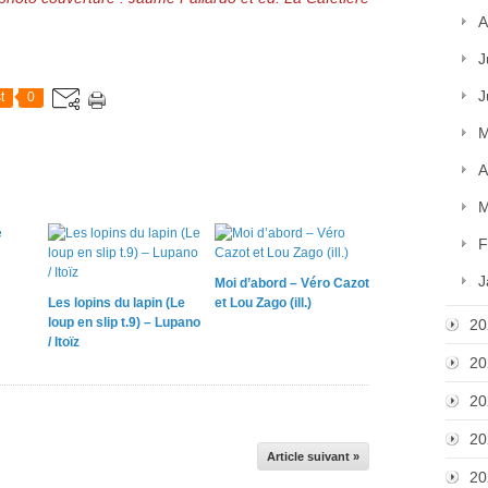
A
J
J
t
0
M
A
M
F
J
Moi d’abord – Véro Cazot
Les lopins du lapin (Le
et Lou Zago (ill.)
loup en slip t.9) – Lupano
20
/ Itoïz
20
20
20
Article suivant »
20