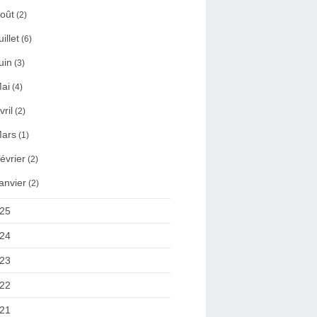
oût
(2)
uillet
(6)
uin
(3)
ai
(4)
vril
(2)
ars
(1)
évrier
(2)
anvier
(2)
25
24
23
22
21