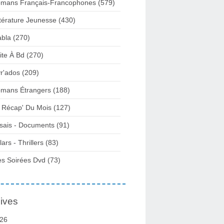
mans Français-Francophones
(579)
ttérature Jeunesse
(430)
abla
(270)
ite À Bd
(270)
vr'ados
(209)
mans Étrangers
(188)
 Récap' Du Mois
(127)
sais - Documents
(91)
lars - Thrillers
(83)
s Soirées Dvd
(73)
ives
26