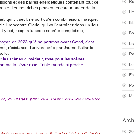
Ro
issons et des barres énergétiques contenant tout ce
stres et les très riches peuvent encore manger de la
Li
uel, qui vit seul, ne sort qu'en combinaison, masqué,
Bl
 il rencontre Gloria, qui va l'entraîner dans un lieu
Tout y est, jusqu'à la secte secrète complotiste,
Bo
façon en 2023 qu'à sa parution avant Covid, c'est
Li
isme, résistance, l'univers créé par Jaume Pallardo
éelle.
Ro
r les scènes d'intérieur, rose pour les scènes
Le
 nomme la fièvre rose. Triste monde si proche.
Es
Po
Me
22, 255 pages, prix : 29 €, ISBN : 978-2-84774-029-5
Arch
20
 photo couverture : Jaume Pallardo et éd. La Cafetière