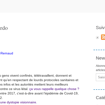
ardo
Suiv
ol-Remaud
News
Abonne
article
gens vivent confinés, télétravaillent, donnent et
Email
ent qu'en respectant de lourds protocoles sanitaires et
 infos et les autorités mettent leurs meilleurs
ontre ce virus létal.
ça vous rappelle quelque chose ?
entre 2017, c'est-à-dire avant l'épidémie de Covid-19,
Caté
2.
d'une dystopie visionnaire.