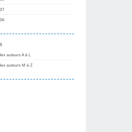
07
06
s
dex auteurs A à L
dex auteurs M à Z