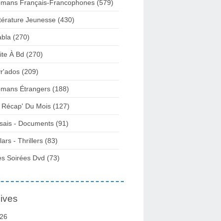
mans Français-Francophones
(579)
ttérature Jeunesse
(430)
abla
(270)
ite À Bd
(270)
vr'ados
(209)
mans Étrangers
(188)
 Récap' Du Mois
(127)
sais - Documents
(91)
lars - Thrillers
(83)
s Soirées Dvd
(73)
ives
26