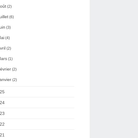
oût
(2)
uillet
(6)
uin
(3)
ai
(4)
vril
(2)
ars
(1)
évrier
(2)
anvier
(2)
25
24
23
22
21