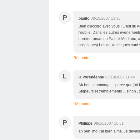
P
papito
08/10/2007 13:36
Bien d'accord avec vous ! C'est du Am
l'oublie. Dans les autres évènements
dernier roman de Patrick Modiano, à 
sceptiques).Les deux critiques sont
Répondre
L
la Pyrénéenne
08/10/2007 11:44
Ah bon , dommage ... parce que j'ai b
Stupeurs et tremblements ... sinon , 
Répondre
P
Philippe
08/10/2007 10:51
ah ben moi j'ai bien aimé. Je devais 