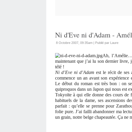
Ni d'Eve ni d'Adam - Amé
8 Octobre 2007, 09:35am
|
Publié par Laure
Ah, l’Amélie… [
maintenant que j’ai lu son dernier livre, 
télé !
Ni d’Eve ni d’Adam
est le récit de ses
commence un an avant son expérience e
Le début du roman est très bon : on se 
quiproquos dans un Japon qui nous est ex
Tokyoïte à qui elle donne des cours de fr
habituels de la dame, ses ascensions 
parfait : qu’elle se prenne pour Zaratho
folie pure. J’ai failli abandonner ma lect
un grain, notre belge chapeautée. Ça ne 