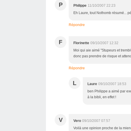
P
Philippe
11/10/2007 22:23
Eh Laure, tout Nothomb résumé... péd
Répondre
F
Florinette
09/10/2007 12:32
Moi qui aie aimé "Stupeurs et tremblem
donc pas prendre de risque et attendr
Répondre
L
Laure
09/10/2007 18:53
ben Philippe a aimé par exe
à la bibli, en effet !
V
Vero
09/10/2007 07:57
Voilà une opinion proche de la mie