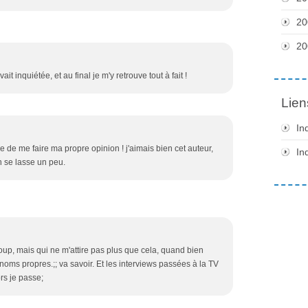
20
20
ait inquiétée, et au final je m'y retrouve tout à fait !
Lien
In
oire de me faire ma propre opinion ! j'aimais bien cet auteur,
In
n se lasse un peu.
oup, mais qui ne m'attire pas plus que cela, quand bien
noms propres.;; va savoir. Et les interviews passées à la TV
rs je passe;