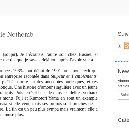
lie Nothomb
Suiv
soupir]. Je l’écoutais l’autre soir chez Busnel, et
je me dis que je savais déjà tout après l’avoir vue à la
 années 1989- tout début de 1991 au Japon, récit qui
News
n entreprise racontée dans
Stupeur et Tremblements
.
Abonne
plaît à sourire sur des anecdotes burlesques, et ces
article
otique. Une histoire d’amour singulière avec un jeune
ançais. Puis le récit bascule dans les délires verbaux
Email
des monts Fuji et Kumotori Yama en sont un exemple
ustra si elle veut, mais ses propos sont proches de la
ure. La fin est un peu plus sympa mais vraiment, elle a
m’amuse plus.
Caté