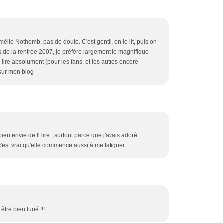
élie Nothomb, pas de doute. C'est gentil, on le lit, puis on
 de la rentrée 2007, je préfère largement le magnifique
lire absolument (pour les fans, et les autres encore
 sur mon blog
ien envie de ll lire , surtout parce que j'avais adoré
c'est vrai qu'elle commence aussi à me fatiguer ...
être bien luné !!!