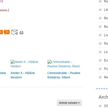
Ro
0 €
Li
mazon.f
Bl
Bo
t
0
Li
Ro
Le
Es
Po
eline
Atelier 4 – Hélène
L’immontrable – Pauline
Me
Gestern
Delabroy- Allard
Arch
Article suivant »
20