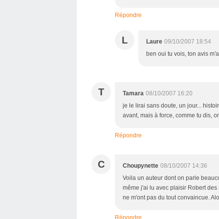
Répondre
L
Laure
09/10/2007 18:54
ben oui tu vois, ton avis m'av
T
Tamara
08/10/2007 16:20
je le lirai sans doute, un jour... hist
avant, mais à force, comme tu dis, o
Répondre
C
Choupynette
08/10/2007 14:36
Voila un auteur dont on parle beauc
même j'ai lu avec plaisir Robert des 
ne m'ont pas du tout convaincue. Alo
Répondre