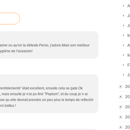
A
J
J
M
A
l'aime ou qu'on la déteste.Perso, j'adore.Mais son meilleur
ygiène de l'assassin!
M
F
J
20
tremblements" était excellent, ensuite cela se gate.Ok
mais ensuite je n'ai pu finir "Peplum", et du coup je n ai
20
se qu elle devrait prendre un peu plus le temps de reflechir
rs battus !
20
20
20