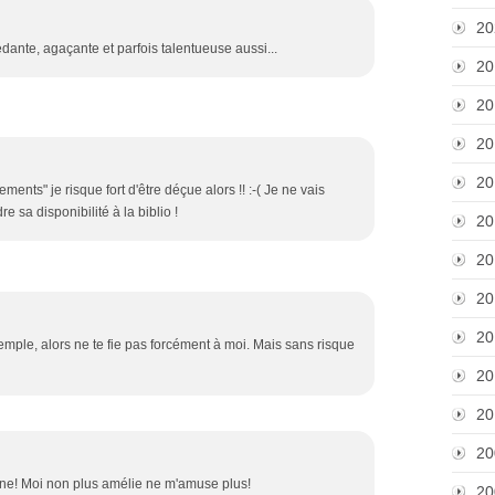
20
ante, agaçante et parfois talentueuse aussi...
20
20
20
20
ents" je risque fort d'être déçue alors !! :-( Je ne vais
e sa disponibilité à la biblio !
20
20
20
20
mple, alors ne te fie pas forcément à moi. Mais sans risque
20
20
20
nne! Moi non plus amélie ne m'amuse plus!
20