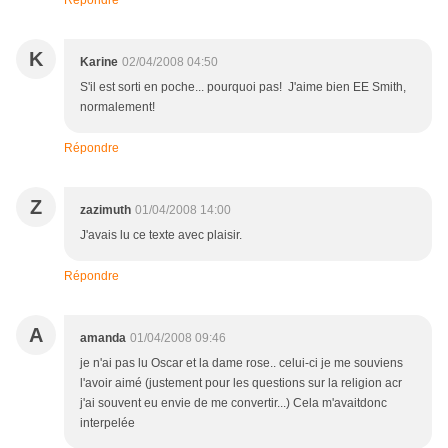
Répondre
K
Karine
02/04/2008 04:50
S'il est sorti en poche... pourquoi pas! J'aime bien EE Smith,
normalement!
Répondre
Z
zazimuth
01/04/2008 14:00
J'avais lu ce texte avec plaisir.
Répondre
A
amanda
01/04/2008 09:46
je n'ai pas lu Oscar et la dame rose.. celui-ci je me souviens
l'avoir aimé (justement pour les questions sur la religion acr
j'ai souvent eu envie de me convertir...) Cela m'avaitdonc
interpelée