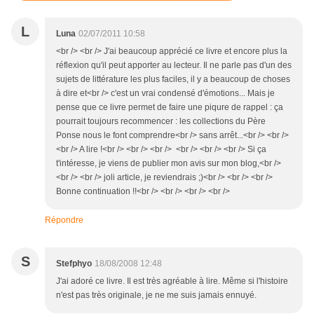
L
Luna
02/07/2011 10:58
<br /> <br /> J'ai beaucoup apprécié ce livre et encore plus la
réflexion qu'il peut apporter au lecteur. Il ne parle pas d'un des
sujets de littérature les plus faciles, il y a beaucoup de choses
à dire et<br /> c'est un vrai condensé d'émotions... Mais je
pense que ce livre permet de faire une piqure de rappel : ça
pourrait toujours recommencer : les collections du Père
Ponse nous le font comprendre<br /> sans arrêt...<br /> <br />
<br /> A lire !<br /> <br /> <br /> <br /> <br /> <br /> Si ça
t'intéresse, je viens de publier mon avis sur mon blog,<br />
<br /> <br /> joli article, je reviendrais ;)<br /> <br /> <br />
Bonne continuation !!<br /> <br /> <br /> <br />
Répondre
S
Stefphyo
18/08/2008 12:48
J'ai adoré ce livre. Il est très agréable à lire. Même si l'histoire
n'est pas très originale, je ne me suis jamais ennuyé.