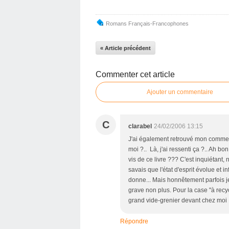
Romans Français-Francophones
« Article précédent
Commenter cet article
Ajouter un commentaire
C
clarabel
24/02/2006 13:15
J'ai également retrouvé mon commenta
moi ?.. Là, j'ai ressenti ça ?.. Ah b
vis de ce livre ??? C'est inquiétant,
savais que l'état d'esprit évolue et i
donne... Mais honnêtement parfois j
grave non plus. Pour la case "à recycl
grand vide-grenier devant chez moi !
Répondre