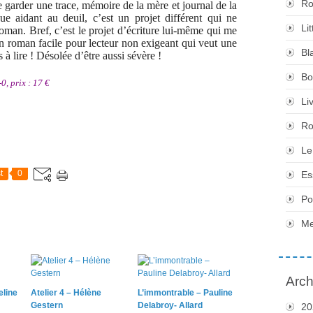
Ro
de garder une trace, mémoire de la mère et journal de la
ue aidant au deuil, c’est un projet différent qui ne
Li
 roman. Bref, c’est le projet d’écriture lui-même qui me
un roman facile pour lecteur non exigeant qui veut une
Bl
 à lire ! Désolée d’être aussi sévère !
Bo
, prix : 17 €
Li
Ro
Le
t
0
Es
Po
Me
Arch
eline
Atelier 4 – Hélène
L’immontrable – Pauline
Gestern
Delabroy- Allard
20