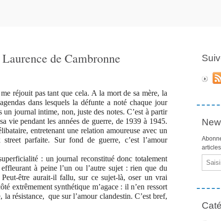
 - Laurence de Cambronne
Suiv
e me réjouit pas tant que cela. A la mort de sa mère, la
ts agendas dans lesquels la défunte a noté chaque jour
as un journal intime, non, juste des notes. C’est à partir
r sa vie pendant les années de guerre, de 1939 à 1945.
News
libataire, entretenant une relation amoureuse avec un
Abonne
street parfaite. Sur fond de guerre, c’est l’amour
article
superficialité : un journal reconstitué donc totalement
Email
ffleurant à peine l’un ou l’autre sujet : rien que du
Peut-être aurait-il fallu, sur ce sujet-là, oser un vrai
té extrêmement synthétique m’agace : il n’en ressort
 la résistance,
que sur l’amour clandestin. C’est bref,
Caté