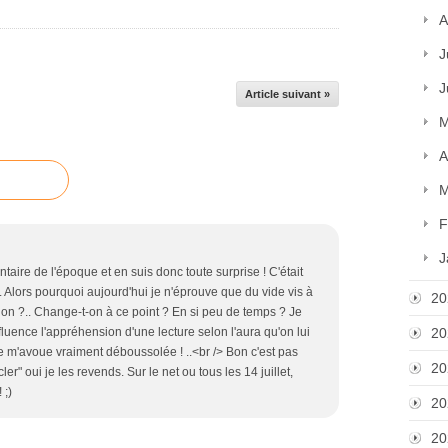
A
J
J
Article suivant »
M
A
M
F
J
ire de l'époque et en suis donc toute surprise ! C'était
on. Alors pourquoi aujourd'hui je n'éprouve que du vide vis à
20
 non ?.. Change-t-on à ce point ? En si peu de temps ? Je
nfluence l'appréhension d'une lecture selon l'aura qu'on lui
20
e m'avoue vraiment déboussolée ! ..<br /> Bon c'est pas
20
er" oui je les revends. Sur le net ou tous les 14 juillet,
 ;)
20
20