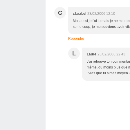
C
clarabel
23/02/2006 12:10
Moi aussi je l'ai lu mais je ne me rap
sur le coup, je me souviens avoir vite
Répondre
L
Laure
23/02/2006 22:43
J'ai retrouvé ton commentai
même, du moins plus que moi
livres que tu aimes moyen 