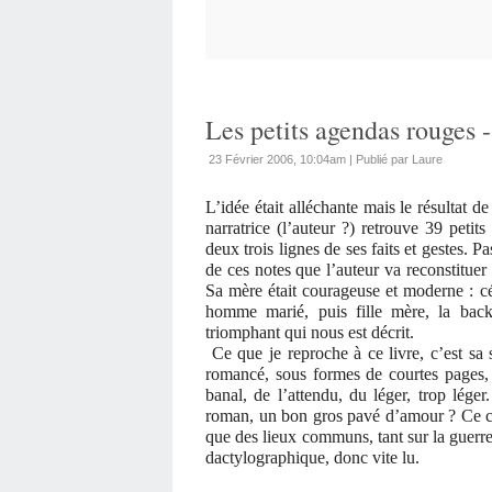
Les petits agendas rouges
23 Février 2006, 10:04am
|
Publié par Laure
L’idée était alléchante mais le résultat d
narratrice (l’auteur ?) retrouve 39 peti
deux trois lignes de ses faits et gestes. P
de ces notes que l’auteur va reconstitue
Sa mère était courageuse et moderne : cé
homme marié, puis fille mère, la back 
triomphant qui nous est décrit.
Ce que je reproche à ce livre, c’est sa 
romancé, sous formes de courtes pages, e
banal, de l’attendu, du léger, trop léger. 
roman, un bon gros pavé d’amour ? Ce cô
que des lieux communs, tant sur la guerre,
dactylographique, donc vite lu.