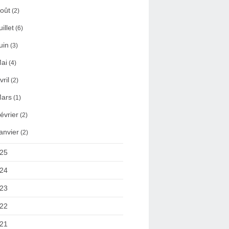
oût
(2)
uillet
(6)
uin
(3)
ai
(4)
vril
(2)
ars
(1)
évrier
(2)
anvier
(2)
25
24
23
22
21