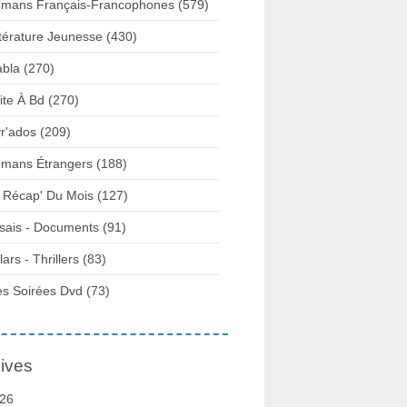
mans Français-Francophones
(579)
ttérature Jeunesse
(430)
abla
(270)
ite À Bd
(270)
vr'ados
(209)
mans Étrangers
(188)
 Récap' Du Mois
(127)
sais - Documents
(91)
lars - Thrillers
(83)
s Soirées Dvd
(73)
ives
26