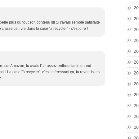
20
20
pelle plus du tout son contenu !!!! Si j'avais semblé satisfaite
 classé ce livre dans la case "à recycler" - c'est dire !
20
20
20
20
re sur Amazon, tu avais l'air assez enthousiaste quand
 ! La case "à recycler", c'est intéressant ça, tu revends les
20
?
20
20
20
20
20
20