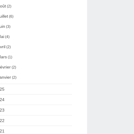
oût
(2)
uillet
(6)
uin
(3)
ai
(4)
vril
(2)
ars
(1)
évrier
(2)
anvier
(2)
25
24
23
22
21