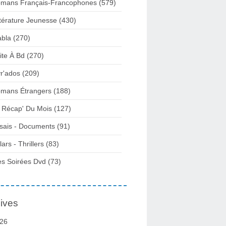
mans Français-Francophones
(579)
ttérature Jeunesse
(430)
abla
(270)
ite À Bd
(270)
vr'ados
(209)
mans Étrangers
(188)
 Récap' Du Mois
(127)
sais - Documents
(91)
lars - Thrillers
(83)
s Soirées Dvd
(73)
ives
26