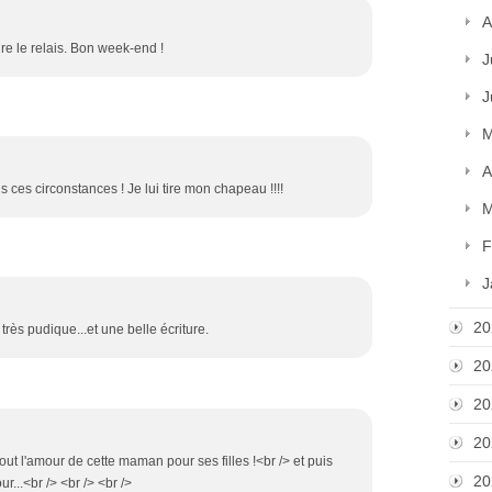
A
ire le relais. Bon week-end !
J
J
M
A
 ces circonstances ! Je lui tire mon chapeau !!!!
M
F
J
20
rès pudique...et une belle écriture.
20
20
20
 tout l'amour de cette maman pour ses filles !<br /> et puis
20
r...<br /> <br /> <br />