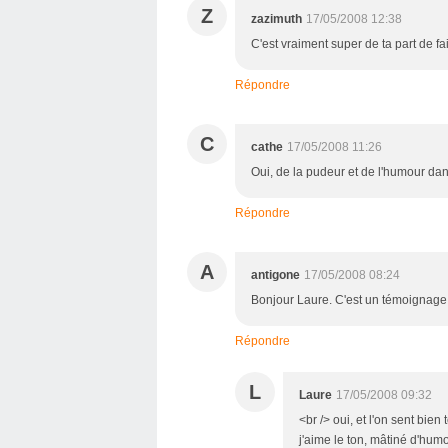
Z
zazimuth
17/05/2008 12:38
C'est vraiment super de ta part de fa
Répondre
C
cathe
17/05/2008 11:26
Oui, de la pudeur et de l'humour dans
Répondre
A
antigone
17/05/2008 08:24
Bonjour Laure. C'est un témoignage t
Répondre
L
Laure
17/05/2008 09:32
<br /> oui, et l'on sent bien
j'aime le ton, mâtiné d'humou