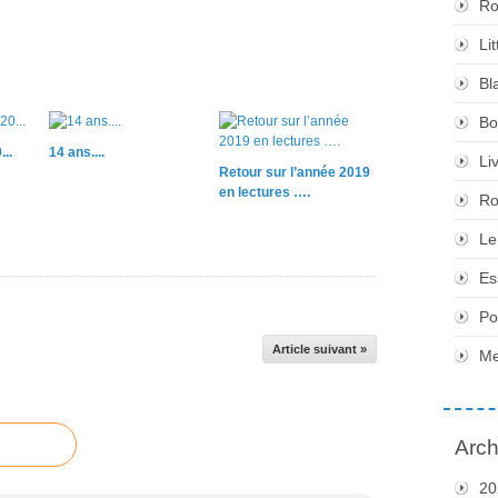
Ro
Li
Bl
Bo
..
14 ans....
Li
Retour sur l’année 2019
en lectures ….
Ro
Le
Es
Po
Article suivant »
Me
Arch
20