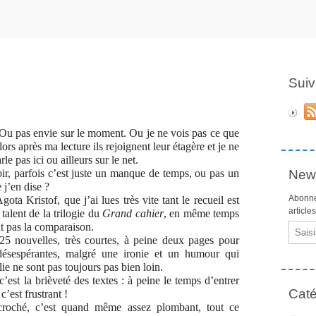
Suiv
r. Ou pas envie sur le moment. Ou je ne vois pas ce que
Alors après ma lecture ils rejoignent leur étagère et je ne
le pas ici ou ailleurs sur le net.
oir, parfois c’est juste un manque de temps, ou pas un
News
j’en dise ?
Abonne
ota Kristof, que j’ai lues très vite tant le recueil est
article
talent de la trilogie du
Grand cahier
, en même temps
nt pas la comparaison.
Email
25 nouvelles, très courtes, à peine deux pages pour
 désespérantes, malgré une ironie et un humour qui
lie ne sont pas toujours pas bien loin.
’est la brièveté des textes : à peine le temps d’entrer
Caté
c’est frustrant !
ccroché, c’est quand même assez plombant, tout ce