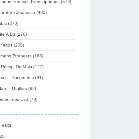
mans Français-Francophones
(579)
ttérature Jeunesse
(430)
abla
(270)
ite À Bd
(270)
vr'ados
(209)
mans Étrangers
(188)
 Récap' Du Mois
(127)
sais - Documents
(91)
lars - Thrillers
(83)
s Soirées Dvd
(73)
ives
26