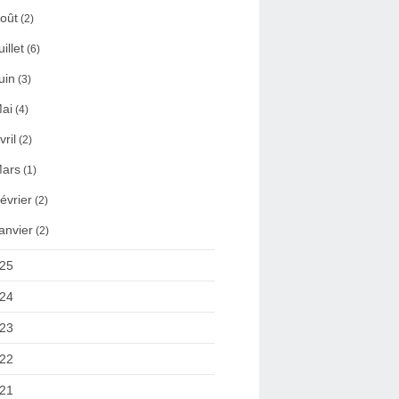
oût
(2)
uillet
(6)
uin
(3)
ai
(4)
vril
(2)
ars
(1)
évrier
(2)
anvier
(2)
25
24
23
22
21