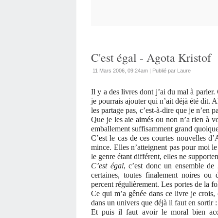
C'est égal - Agota Kristof
11 Mars 2006, 09:24am
|
Publié par Laure
Il y a des livres dont j’ai du mal à parle
je pourrais ajouter qui n’ait déjà été dit. 
les partage pas, c’est-à-dire que je n’en par
Que je les aie aimés ou non n’a rien à v
emballement suffisamment grand quoique 
C’est le cas de ces courtes nouvelles d’Ag
mince. Elles n’atteignent pas pour moi le 
le genre étant différent, elles ne supporte
C’est égal
, c’est donc un ensemble de 
certaines, toutes finalement noires ou
percent régulièrement. Les portes de la fo
Ce qui m’a gênée dans ce livre je crois, c
dans un univers que déjà il faut en sortir : 
Et puis il faut avoir le moral bien a