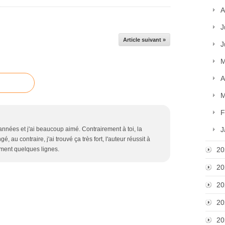
A
J
Article suivant »
J
M
A
M
F
 années et j'ai beaucoup aimé. Contrairement à toi, la
J
, au contraire, j'ai trouvé ça très fort, l'auteur réussit à
ment quelques lignes.
20
20
20
20
20