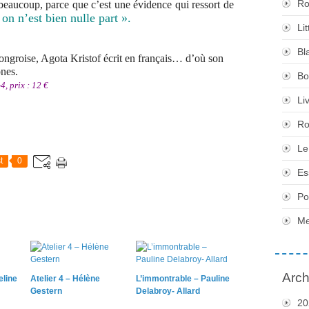
Ro
 beaucoup, parce que c’est une évidence qui ressort de
 on n’est bien nulle part ».
Li
Bl
 hongroise, Agota Kristof écrit en français… d’où son
nes.
Bo
, prix : 12 €
Li
Ro
Le
t
0
Es
Po
Me
Arch
eline
Atelier 4 – Hélène
L’immontrable – Pauline
Gestern
Delabroy- Allard
20